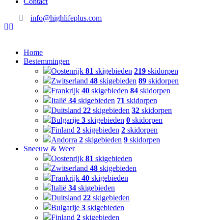
Contact
info@highlifeplus.com
Home
Bestemmingen
Oostenrijk
81
skigebieden
219
skidorpen
Zwitserland
48
skigebieden
89
skidorpen
Frankrijk
40
skigebieden
84
skidorpen
Italië
34
skigebieden
71
skidorpen
Duitsland
22
skigebieden
32
skidorpen
Bulgarije
3
skigebieden
0
skidorpen
Finland
2
skigebieden
2
skidorpen
Andorra
2
skigebieden
9
skidorpen
Sneeuw & Weer
Oostenrijk
81
skigebieden
Zwitserland
48
skigebieden
Frankrijk
40
skigebieden
Italië
34
skigebieden
Duitsland
22
skigebieden
Bulgarije
3
skigebieden
Finland
2
skigebieden