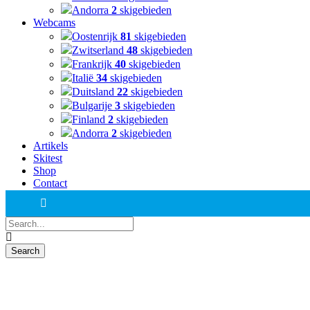
Andorra
2
skigebieden
Webcams
Oostenrijk
81
skigebieden
Zwitserland
48
skigebieden
Frankrijk
40
skigebieden
Italië
34
skigebieden
Duitsland
22
skigebieden
Bulgarije
3
skigebieden
Finland
2
skigebieden
Andorra
2
skigebieden
Artikels
Skitest
Shop
Contact