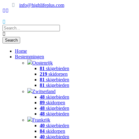
info@highlifeplus.com
Home
Bestemmingen
Oostenrijk
81
skigebieden
219
skidorpen
81
skigebieden
81
skigebieden
Zwitserland
48
skigebieden
89
skidorpen
48
skigebieden
48
skigebieden
Frankrijk
40
skigebieden
84
skidorpen
40
skigebieden