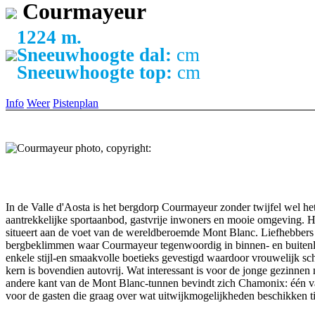
Courmayeur
1224 m.
Sneeuwhoogte dal:
cm
Sneeuwhoogte top:
cm
Info
Weer
Pistenplan
In de Valle d'Aosta is het bergdorp Courmayeur zonder twijfel wel h
aantrekkelijke sportaanbod, gastvrije inwoners en mooie omgeving. Het
situeert aan de voet van de wereldberoemde Mont Blanc. Liefhebbers v
bergbeklimmen waar Courmayeur tegenwoordig in binnen- en buitenla
enkele stijl-en smaakvolle boetieks gevestigd waardoor vrouwelijk scho
kern is bovendien autovrij. Wat interessant is voor de jonge gezinnen
andere kant van de Mont Blanc-tunnen bevindt zich Chamonix: één va
voor de gasten die graag over wat uitwijkmogelijkheden beschikken ti