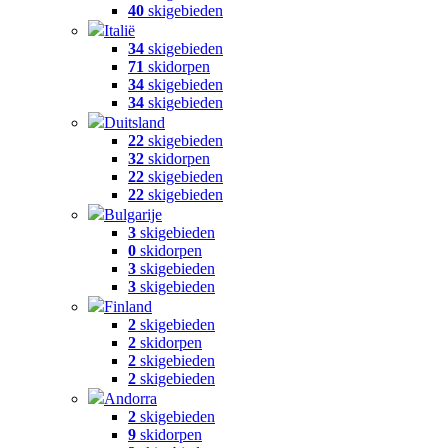
40
skigebieden
Italië
34
skigebieden
71
skidorpen
34
skigebieden
34
skigebieden
Duitsland
22
skigebieden
32
skidorpen
22
skigebieden
22
skigebieden
Bulgarije
3
skigebieden
0
skidorpen
3
skigebieden
3
skigebieden
Finland
2
skigebieden
2
skidorpen
2
skigebieden
2
skigebieden
Andorra
2
skigebieden
9
skidorpen