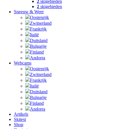
2
skigebieden
2
skigebieden
Sneeuw & Weer
Oostenrijk
Zwitserland
Frankrijk
Italië
Duitsland
Bulgarije
Finland
Andorra
Webcams
Oostenrijk
Zwitserland
Frankrijk
Italië
Duitsland
Bulgarije
Finland
Andorra
Artikels
Skitest
Shop