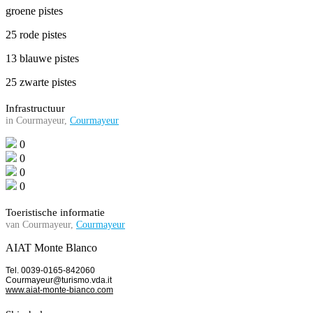
groene pistes
25 rode pistes
13 blauwe pistes
25 zwarte pistes
Infrastructuur
in Courmayeur,
Courmayeur
0
0
0
0
Toeristische informatie
van Courmayeur,
Courmayeur
AIAT Monte Blanco
Tel. 0039-0165-842060
Courmayeur@turismo.vda.it
www.aiat-monte-bianco.com