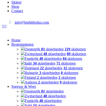
Skitest
Shop
Contact
info@highlifeplus.com
Home
Bestemmingen
Oostenrijk
81
skigebieden
219
skidorpen
Zwitserland
48
skigebieden
89
skidorpen
Frankrijk
40
skigebieden
84
skidorpen
Italië
34
skigebieden
71
skidorpen
Duitsland
22
skigebieden
32
skidorpen
Bulgarije
3
skigebieden
0
skidorpen
Finland
2
skigebieden
2
skidorpen
Andorra
2
skigebieden
9
skidorpen
Sneeuw & Weer
Oostenrijk
81
skigebieden
Zwitserland
48
skigebieden
Frankrijk
40
skigebieden
Italië
34
skigebieden