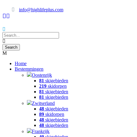
info@highlifeplus.com
Home
Bestemmingen
Oostenrijk
81
skigebieden
219
skidorpen
81
skigebieden
81
skigebieden
Zwitserland
48
skigebieden
89
skidorpen
48
skigebieden
48
skigebieden
Frankrijk
40
skigebieden