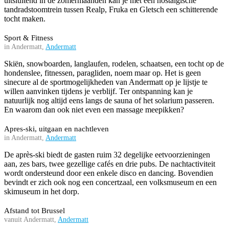
uitsluitend in de zomermaanden kan je met een nostalgische
tandradstoomtrein tussen Realp, Fruka en Gletsch een schitterende
tocht maken.
Sport & Fitness
in Andermatt,
Andermatt
Skiën, snowboarden, langlaufen, rodelen, schaatsen, een tocht op de
hondenslee, fitnessen, paragliden, noem maar op. Het is geen
sinecure al de sportmogelijkheden van Andermatt op je lijstje te
willen aanvinken tijdens je verblijf. Ter ontspanning kan je
natuurlijk nog altijd eens langs de sauna of het solarium passeren.
En waarom dan ook niet even een massage meepikken?
Apres-ski, uitgaan en nachtleven
in Andermatt,
Andermatt
De après-ski biedt de gasten ruim 32 degelijke eetvoorzieningen
aan, zes bars, twee gezellige cafés en drie pubs. De nachtactiviteit
wordt ondersteund door een enkele disco en dancing. Bovendien
bevindt er zich ook nog een concertzaal, een volksmuseum en een
skimuseum in het dorp.
Afstand tot Brussel
vanuit Andermatt,
Andermatt