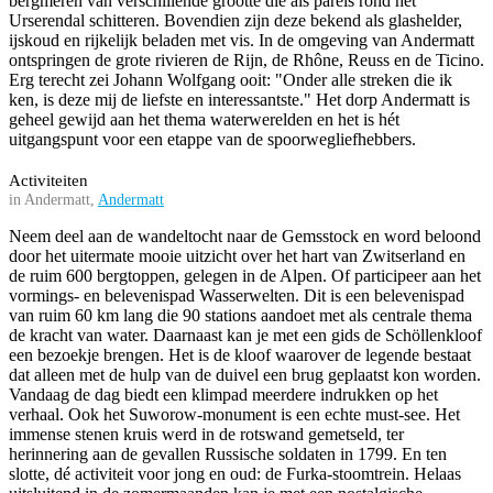
bergmeren van verschillende grootte die als parels rond het
Urserendal schitteren. Bovendien zijn deze bekend als glashelder,
ijskoud en rijkelijk beladen met vis. In de omgeving van Andermatt
ontspringen de grote rivieren de Rijn, de Rhône, Reuss en de Ticino.
Erg terecht zei Johann Wolfgang ooit: "Onder alle streken die ik
ken, is deze mij de liefste en interessantste." Het dorp Andermatt is
geheel gewijd aan het thema waterwerelden en het is hét
uitgangspunt voor een etappe van de spoorwegliefhebbers.
Activiteiten
in Andermatt,
Andermatt
Neem deel aan de wandeltocht naar de Gemsstock en word beloond
door het uitermate mooie uitzicht over het hart van Zwitserland en
de ruim 600 bergtoppen, gelegen in de Alpen. Of participeer aan het
vormings- en belevenispad Wasserwelten. Dit is een belevenispad
van ruim 60 km lang die 90 stations aandoet met als centrale thema
de kracht van water. Daarnaast kan je met een gids de Schöllenkloof
een bezoekje brengen. Het is de kloof waarover de legende bestaat
dat alleen met de hulp van de duivel een brug geplaatst kon worden.
Vandaag de dag biedt een klimpad meerdere indrukken op het
verhaal. Ook het Suworow-monument is een echte must-see. Het
immense stenen kruis werd in de rotswand gemetseld, ter
herinnering aan de gevallen Russische soldaten in 1799. En ten
slotte, dé activiteit voor jong en oud: de Furka-stoomtrein. Helaas