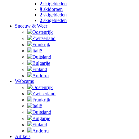
2
skigebieden
9
skidorpen
2
skigebieden
2
skigebieden
Sneeuw & Weer
Oostenrijk
Zwitserland
Frankrijk
Italië
Duitsland
Bulgarije
Finland
Andorra
Webcams
Oostenrijk
Zwitserland
Frankrijk
Italië
Duitsland
Bulgarije
Finland
Andorra
Artikels