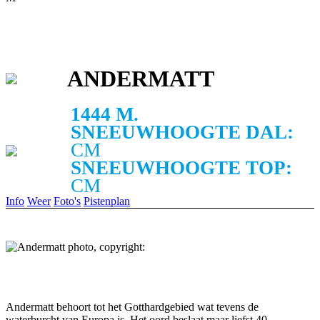
ANDERMATT
1444 M.
SNEEUWHOOGTE DAL:
CM
SNEEUWHOOGTE TOP:
CM
Info
Weer
Foto's
Pistenplan
Andermatt behoort tot het Gotthardgebied wat tevens de
waterburcht van Europa is. Het oord beslaat maar liefst 40