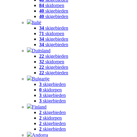
84
skidorpen
40
skigebieden
40
skigebieden
Italië
34
skigebieden
71
skidorpen
34
skigebieden
34
skigebieden
Duitsland
22
skigebieden
32
skidorpen
22
skigebieden
22
skigebieden
Bulgarije
3
skigebieden
0
skidorpen
3
skigebieden
3
skigebieden
Finland
2
skigebieden
2
skidorpen
2
skigebieden
2
skigebieden
Andorra