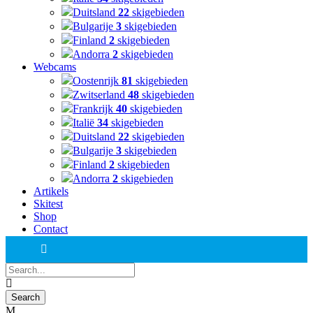
Duitsland
22
skigebieden
Bulgarije
3
skigebieden
Finland
2
skigebieden
Andorra
2
skigebieden
Webcams
Oostenrijk
81
skigebieden
Zwitserland
48
skigebieden
Frankrijk
40
skigebieden
Italië
34
skigebieden
Duitsland
22
skigebieden
Bulgarije
3
skigebieden
Finland
2
skigebieden
Andorra
2
skigebieden
Artikels
Skitest
Shop
Contact