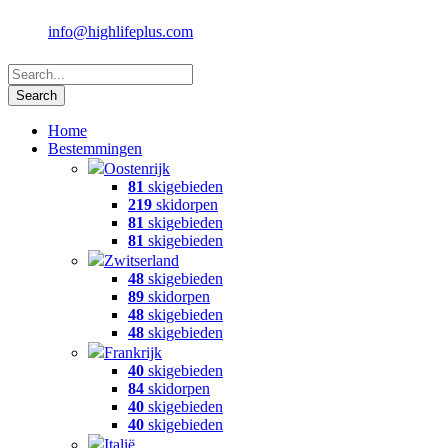
info@highlifeplus.com
Home
Bestemmingen
Oostenrijk
81
skigebieden
219
skidorpen
81
skigebieden
81
skigebieden
Zwitserland
48
skigebieden
89
skidorpen
48
skigebieden
48
skigebieden
Frankrijk
40
skigebieden
84
skidorpen
40
skigebieden
40
skigebieden
Italië