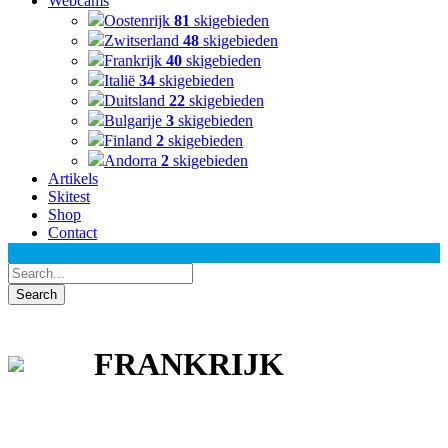
Webcams
Oostenrijk
81
skigebieden
Zwitserland
48
skigebieden
Frankrijk
40
skigebieden
Italië
34
skigebieden
Duitsland
22
skigebieden
Bulgarije
3
skigebieden
Finland
2
skigebieden
Andorra
2
skigebieden
Artikels
Skitest
Shop
Contact
FRANKRIJK