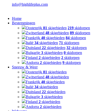
info@highlifeplus.com
Home
Bestemmingen
Oostenrijk
81
skigebieden
219
skidorpen
Zwitserland
48
skigebieden
89
skidorpen
Frankrijk
40
skigebieden
84
skidorpen
Italië
34
skigebieden
71
skidorpen
Duitsland
22
skigebieden
32
skidorpen
Bulgarije
3
skigebieden
0
skidorpen
Finland
2
skigebieden
2
skidorpen
Andorra
2
skigebieden
9
skidorpen
Sneeuw & Weer
Oostenrijk
81
skigebieden
Zwitserland
48
skigebieden
Frankrijk
40
skigebieden
Italië
34
skigebieden
Duitsland
22
skigebieden
Bulgarije
3
skigebieden
Finland
2
skigebieden
Andorra
2
skigebieden