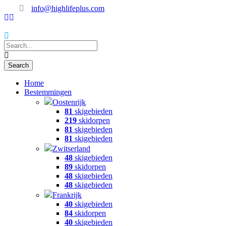
info@highlifeplus.com
Home
Bestemmingen
Oostenrijk
81
skigebieden
219
skidorpen
81
skigebieden
81
skigebieden
Zwitserland
48
skigebieden
89
skidorpen
48
skigebieden
48
skigebieden
Frankrijk
40
skigebieden
84
skidorpen
40
skigebieden