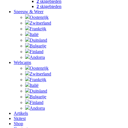
2
skigebieden
2
skigebieden
Sneeuw & Weer
Oostenrijk
Zwitserland
Frankrijk
Italië
Duitsland
Bulgarije
Finland
Andorra
Webcams
Oostenrijk
Zwitserland
Frankrijk
Italië
Duitsland
Bulgarije
Finland
Andorra
Artikels
Skitest
Shop