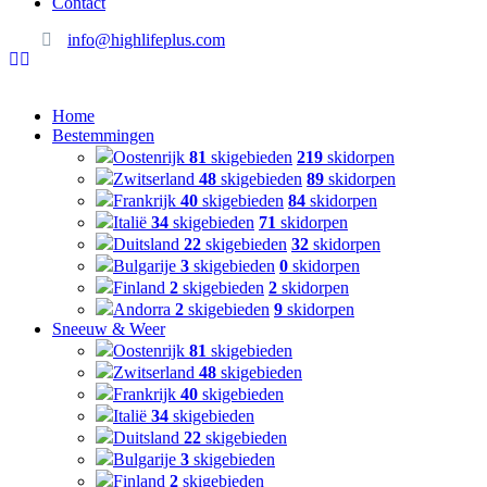
Contact
info@highlifeplus.com
Home
Bestemmingen
Oostenrijk
81
skigebieden
219
skidorpen
Zwitserland
48
skigebieden
89
skidorpen
Frankrijk
40
skigebieden
84
skidorpen
Italië
34
skigebieden
71
skidorpen
Duitsland
22
skigebieden
32
skidorpen
Bulgarije
3
skigebieden
0
skidorpen
Finland
2
skigebieden
2
skidorpen
Andorra
2
skigebieden
9
skidorpen
Sneeuw & Weer
Oostenrijk
81
skigebieden
Zwitserland
48
skigebieden
Frankrijk
40
skigebieden
Italië
34
skigebieden
Duitsland
22
skigebieden
Bulgarije
3
skigebieden
Finland
2
skigebieden