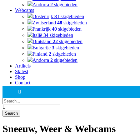
Andorra
2
skigebieden
Webcams
Oostenrijk
81
skigebieden
Zwitserland
48
skigebieden
Frankrijk
40
skigebieden
Italië
34
skigebieden
Duitsland
22
skigebieden
Bulgarije
3
skigebieden
Finland
2
skigebieden
Andorra
2
skigebieden
Artikels
Skitest
Shop
Contact
Sneeuw, Weer & Webcams