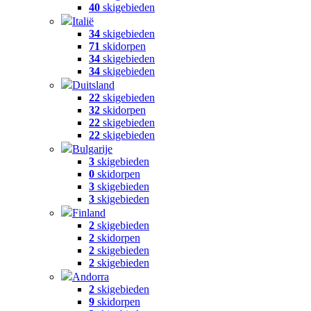
40
skigebieden
Italië
34
skigebieden
71
skidorpen
34
skigebieden
34
skigebieden
Duitsland
22
skigebieden
32
skidorpen
22
skigebieden
22
skigebieden
Bulgarije
3
skigebieden
0
skidorpen
3
skigebieden
3
skigebieden
Finland
2
skigebieden
2
skidorpen
2
skigebieden
2
skigebieden
Andorra
2
skigebieden
9
skidorpen