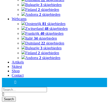
Bulgarije
3
skigebieden
Finland
2
skigebieden
Andorra
2
skigebieden
Webcams
Oostenrijk
81
skigebieden
Zwitserland
48
skigebieden
Frankrijk
40
skigebieden
Italië
34
skigebieden
Duitsland
22
skigebieden
Bulgarije
3
skigebieden
Finland
2
skigebieden
Andorra
2
skigebieden
Artikels
Skitest
Shop
Contact