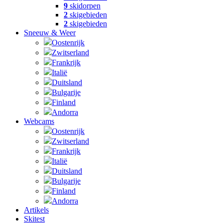
9
skidorpen
2
skigebieden
2
skigebieden
Sneeuw & Weer
Oostenrijk
Zwitserland
Frankrijk
Italië
Duitsland
Bulgarije
Finland
Andorra
Webcams
Oostenrijk
Zwitserland
Frankrijk
Italië
Duitsland
Bulgarije
Finland
Andorra
Artikels
Skitest