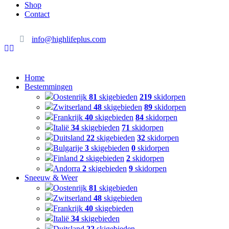
Shop
Contact
info@highlifeplus.com
Home
Bestemmingen
Oostenrijk
81
skigebieden
219
skidorpen
Zwitserland
48
skigebieden
89
skidorpen
Frankrijk
40
skigebieden
84
skidorpen
Italië
34
skigebieden
71
skidorpen
Duitsland
22
skigebieden
32
skidorpen
Bulgarije
3
skigebieden
0
skidorpen
Finland
2
skigebieden
2
skidorpen
Andorra
2
skigebieden
9
skidorpen
Sneeuw & Weer
Oostenrijk
81
skigebieden
Zwitserland
48
skigebieden
Frankrijk
40
skigebieden
Italië
34
skigebieden
Duitsland
22
skigebieden