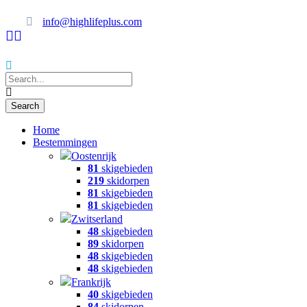
info@highlifeplus.com
Home
Bestemmingen
Oostenrijk
81
skigebieden
219
skidorpen
81
skigebieden
81
skigebieden
Zwitserland
48
skigebieden
89
skidorpen
48
skigebieden
48
skigebieden
Frankrijk
40
skigebieden
84
skidorpen