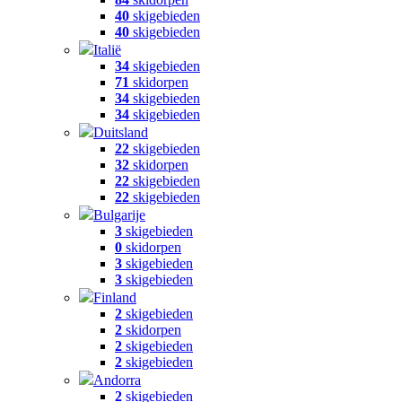
40
skigebieden
40
skigebieden
Italië
34
skigebieden
71
skidorpen
34
skigebieden
34
skigebieden
Duitsland
22
skigebieden
32
skidorpen
22
skigebieden
22
skigebieden
Bulgarije
3
skigebieden
0
skidorpen
3
skigebieden
3
skigebieden
Finland
2
skigebieden
2
skidorpen
2
skigebieden
2
skigebieden
Andorra
2
skigebieden