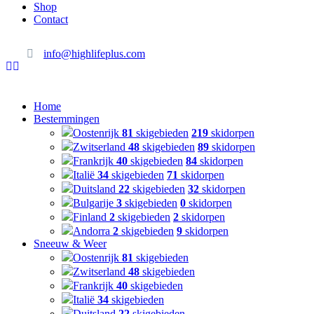
Shop
Contact
info@highlifeplus.com
Home
Bestemmingen
Oostenrijk
81
skigebieden
219
skidorpen
Zwitserland
48
skigebieden
89
skidorpen
Frankrijk
40
skigebieden
84
skidorpen
Italië
34
skigebieden
71
skidorpen
Duitsland
22
skigebieden
32
skidorpen
Bulgarije
3
skigebieden
0
skidorpen
Finland
2
skigebieden
2
skidorpen
Andorra
2
skigebieden
9
skidorpen
Sneeuw & Weer
Oostenrijk
81
skigebieden
Zwitserland
48
skigebieden
Frankrijk
40
skigebieden
Italië
34
skigebieden
Duitsland
22
skigebieden