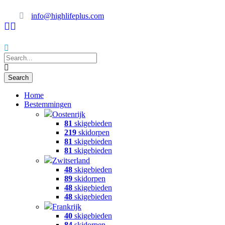
info@highlifeplus.com
Home
Bestemmingen
Oostenrijk
81
skigebieden
219
skidorpen
81
skigebieden
81
skigebieden
Zwitserland
48
skigebieden
89
skidorpen
48
skigebieden
48
skigebieden
Frankrijk
40
skigebieden
84
skidorpen