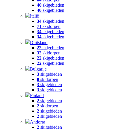
40
skigebieden
40
skigebieden
Italië
34
skigebieden
71
skidorpen
34
skigebieden
34
skigebieden
Duitsland
22
skigebieden
32
skidorpen
22
skigebieden
22
skigebieden
Bulgarije
3
skigebieden
0
skidorpen
3
skigebieden
3
skigebieden
Finland
2
skigebieden
2
skidorpen
2
skigebieden
2
skigebieden
Andorra
2
skigebieden