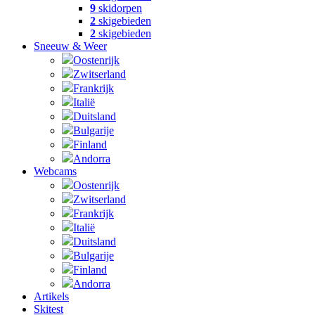
9
skidorpen
2
skigebieden
2
skigebieden
Sneeuw & Weer
Oostenrijk
Zwitserland
Frankrijk
Italië
Duitsland
Bulgarije
Finland
Andorra
Webcams
Oostenrijk
Zwitserland
Frankrijk
Italië
Duitsland
Bulgarije
Finland
Andorra
Artikels
Skitest