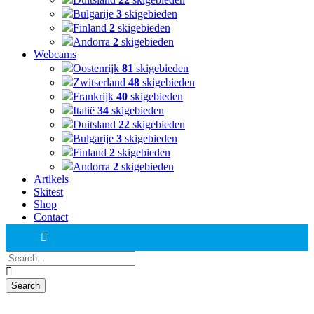
Bulgarije
3
skigebieden
Finland
2
skigebieden
Andorra
2
skigebieden
Webcams
Oostenrijk
81
skigebieden
Zwitserland
48
skigebieden
Frankrijk
40
skigebieden
Italië
34
skigebieden
Duitsland
22
skigebieden
Bulgarije
3
skigebieden
Finland
2
skigebieden
Andorra
2
skigebieden
Artikels
Skitest
Shop
Contact