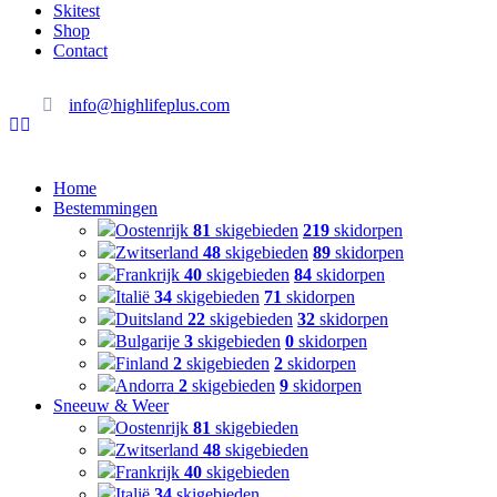
Skitest
Shop
Contact
info@highlifeplus.com
Home
Bestemmingen
Oostenrijk
81
skigebieden
219
skidorpen
Zwitserland
48
skigebieden
89
skidorpen
Frankrijk
40
skigebieden
84
skidorpen
Italië
34
skigebieden
71
skidorpen
Duitsland
22
skigebieden
32
skidorpen
Bulgarije
3
skigebieden
0
skidorpen
Finland
2
skigebieden
2
skidorpen
Andorra
2
skigebieden
9
skidorpen
Sneeuw & Weer
Oostenrijk
81
skigebieden
Zwitserland
48
skigebieden
Frankrijk
40
skigebieden
Italië
34
skigebieden