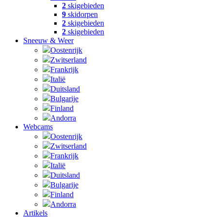
2
skigebieden
9
skidorpen
2
skigebieden
2
skigebieden
Sneeuw & Weer
Oostenrijk
Zwitserland
Frankrijk
Italië
Duitsland
Bulgarije
Finland
Andorra
Webcams
Oostenrijk
Zwitserland
Frankrijk
Italië
Duitsland
Bulgarije
Finland
Andorra
Artikels