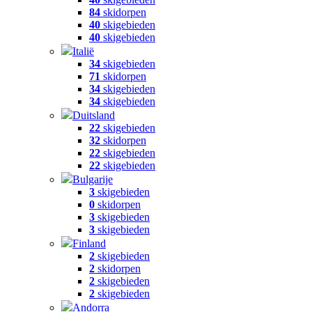
84
skidorpen
40
skigebieden
40
skigebieden
Italië
34
skigebieden
71
skidorpen
34
skigebieden
34
skigebieden
Duitsland
22
skigebieden
32
skidorpen
22
skigebieden
22
skigebieden
Bulgarije
3
skigebieden
0
skidorpen
3
skigebieden
3
skigebieden
Finland
2
skigebieden
2
skidorpen
2
skigebieden
2
skigebieden
Andorra