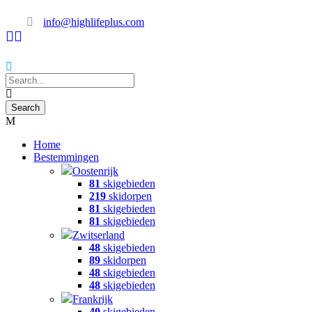
info@highlifeplus.com
Home
Bestemmingen
Oostenrijk
81
skigebieden
219
skidorpen
81
skigebieden
81
skigebieden
Zwitserland
48
skigebieden
89
skidorpen
48
skigebieden
48
skigebieden
Frankrijk
40
skigebieden