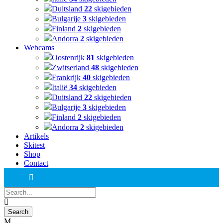
Duitsland
22
skigebieden
Bulgarije
3
skigebieden
Finland
2
skigebieden
Andorra
2
skigebieden
Webcams
Oostenrijk
81
skigebieden
Zwitserland
48
skigebieden
Frankrijk
40
skigebieden
Italië
34
skigebieden
Duitsland
22
skigebieden
Bulgarije
3
skigebieden
Finland
2
skigebieden
Andorra
2
skigebieden
Artikels
Skitest
Shop
Contact