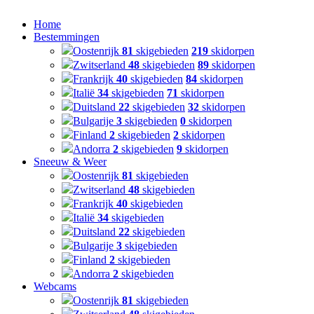
Home
Bestemmingen
Oostenrijk
81
skigebieden
219
skidorpen
Zwitserland
48
skigebieden
89
skidorpen
Frankrijk
40
skigebieden
84
skidorpen
Italië
34
skigebieden
71
skidorpen
Duitsland
22
skigebieden
32
skidorpen
Bulgarije
3
skigebieden
0
skidorpen
Finland
2
skigebieden
2
skidorpen
Andorra
2
skigebieden
9
skidorpen
Sneeuw & Weer
Oostenrijk
81
skigebieden
Zwitserland
48
skigebieden
Frankrijk
40
skigebieden
Italië
34
skigebieden
Duitsland
22
skigebieden
Bulgarije
3
skigebieden
Finland
2
skigebieden
Andorra
2
skigebieden
Webcams
Oostenrijk
81
skigebieden