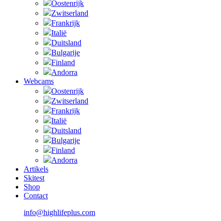
Oostenrijk
Zwitserland
Frankrijk
Italië
Duitsland
Bulgarije
Finland
Andorra
Webcams
Oostenrijk
Zwitserland
Frankrijk
Italië
Duitsland
Bulgarije
Finland
Andorra
Artikels
Skitest
Shop
Contact
info@highlifeplus.com