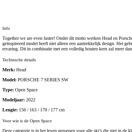
Info
Together we are even faster! Onder dit motto werken Head en Porsche 
geïnspireerd model heeft niet alleen een aantrekkelijk design. Het ge
ervaring. Dit in combinatie met een volledig houten kern zal meer dan
Techinsche details
Merk:
Head
Model:
PORSCHE 7 SERIES SW
Type:
Open Space
Modeljaar:
2022
Lengte:
156 / 163 / 170 / 177 cm
Voor wie is de Open Space
Deze categorie is in het leven geroepen voor alle ski’s die niet in de k