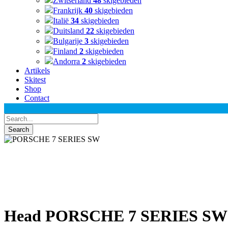
Zwitserland
48
skigebieden
Frankrijk
40
skigebieden
Italië
34
skigebieden
Duitsland
22
skigebieden
Bulgarije
3
skigebieden
Finland
2
skigebieden
Andorra
2
skigebieden
Artikels
Skitest
Shop
Contact
Head PORSCHE 7 SERIES SW