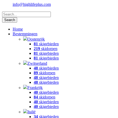
info@highlifeplus.com
Home
Bestemmingen
Oostenrijk
81
skigebieden
219
skidorpen
81
skigebieden
81
skigebieden
Zwitserland
48
skigebieden
89
skidorpen
48
skigebieden
48
skigebieden
Frankrijk
40
skigebieden
84
skidorpen
40
skigebieden
40
skigebieden
Italië
34
skigebieden