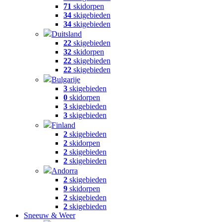
71
skidorpen
34
skigebieden
34
skigebieden
Duitsland
22
skigebieden
32
skidorpen
22
skigebieden
22
skigebieden
Bulgarije
3
skigebieden
0
skidorpen
3
skigebieden
3
skigebieden
Finland
2
skigebieden
2
skidorpen
2
skigebieden
2
skigebieden
Andorra
2
skigebieden
9
skidorpen
2
skigebieden
2
skigebieden
Sneeuw & Weer