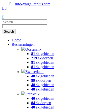
info@highlifeplus.com
Home
Bestemmingen
Oostenrijk
81
skigebieden
219
skidorpen
81
skigebieden
81
skigebieden
Zwitserland
48
skigebieden
89
skidorpen
48
skigebieden
48
skigebieden
Frankrijk
40
skigebieden
84
skidorpen
40
skigebieden