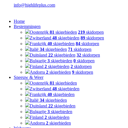
info@highlifeplus.com
Home
Bestemmingen
Oostenrijk
81
skigebieden
219
skidorpen
Zwitserland
48
skigebieden
89
skidorpen
Frankrijk
40
skigebieden
84
skidorpen
Italië
34
skigebieden
71
skidorpen
Duitsland
22
skigebieden
32
skidorpen
Bulgarije
3
skigebieden
0
skidorpen
Finland
2
skigebieden
2
skidorpen
Andorra
2
skigebieden
9
skidorpen
Sneeuw & Weer
Oostenrijk
81
skigebieden
Zwitserland
48
skigebieden
Frankrijk
40
skigebieden
Italië
34
skigebieden
Duitsland
22
skigebieden
Bulgarije
3
skigebieden
Finland
2
skigebieden
Andorra
2
skigebieden