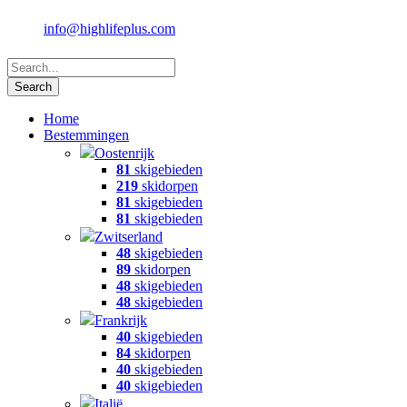
info@highlifeplus.com
Home
Bestemmingen
Oostenrijk
81
skigebieden
219
skidorpen
81
skigebieden
81
skigebieden
Zwitserland
48
skigebieden
89
skidorpen
48
skigebieden
48
skigebieden
Frankrijk
40
skigebieden
84
skidorpen
40
skigebieden
40
skigebieden
Italië