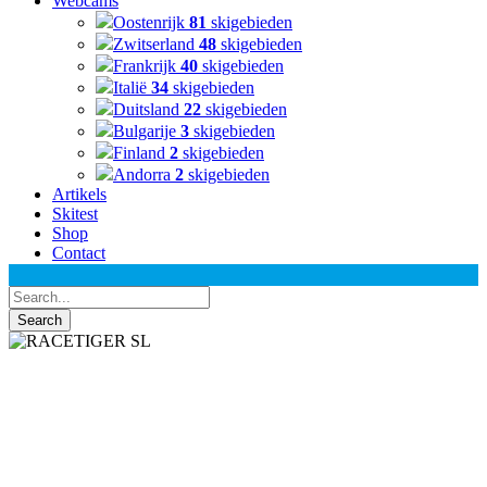
Webcams
Oostenrijk
81
skigebieden
Zwitserland
48
skigebieden
Frankrijk
40
skigebieden
Italië
34
skigebieden
Duitsland
22
skigebieden
Bulgarije
3
skigebieden
Finland
2
skigebieden
Andorra
2
skigebieden
Artikels
Skitest
Shop
Contact