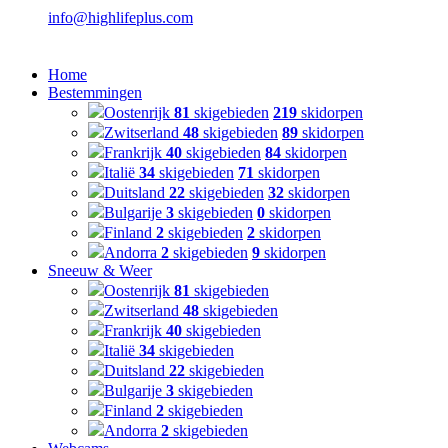
info@highlifeplus.com
Home
Bestemmingen
Oostenrijk
81
skigebieden
219
skidorpen
Zwitserland
48
skigebieden
89
skidorpen
Frankrijk
40
skigebieden
84
skidorpen
Italië
34
skigebieden
71
skidorpen
Duitsland
22
skigebieden
32
skidorpen
Bulgarije
3
skigebieden
0
skidorpen
Finland
2
skigebieden
2
skidorpen
Andorra
2
skigebieden
9
skidorpen
Sneeuw & Weer
Oostenrijk
81
skigebieden
Zwitserland
48
skigebieden
Frankrijk
40
skigebieden
Italië
34
skigebieden
Duitsland
22
skigebieden
Bulgarije
3
skigebieden
Finland
2
skigebieden
Andorra
2
skigebieden