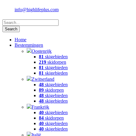
info@highlifeplus.com
Home
Bestemmingen
Oostenrijk
81
skigebieden
219
skidorpen
81
skigebieden
81
skigebieden
Zwitserland
48
skigebieden
89
skidorpen
48
skigebieden
48
skigebieden
Frankrijk
40
skigebieden
84
skidorpen
40
skigebieden
40
skigebieden
Italië