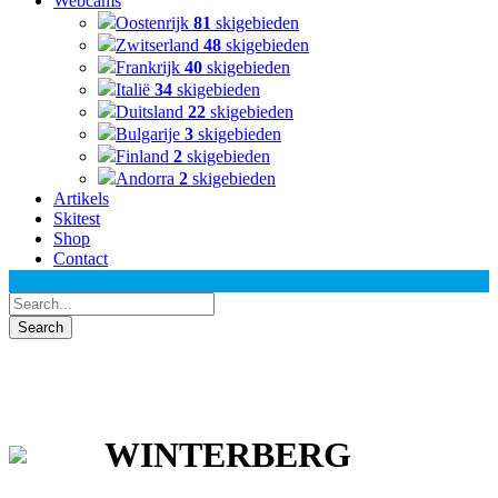
Webcams
Oostenrijk
81
skigebieden
Zwitserland
48
skigebieden
Frankrijk
40
skigebieden
Italië
34
skigebieden
Duitsland
22
skigebieden
Bulgarije
3
skigebieden
Finland
2
skigebieden
Andorra
2
skigebieden
Artikels
Skitest
Shop
Contact
WINTERBERG