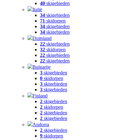
40
skigebieden
Italië
34
skigebieden
71
skidorpen
34
skigebieden
34
skigebieden
Duitsland
22
skigebieden
32
skidorpen
22
skigebieden
22
skigebieden
Bulgarije
3
skigebieden
0
skidorpen
3
skigebieden
3
skigebieden
Finland
2
skigebieden
2
skidorpen
2
skigebieden
2
skigebieden
Andorra
2
skigebieden
9
skidorpen