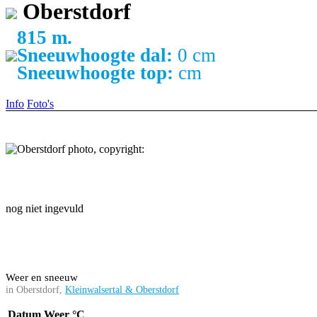
Oberstdorf
815 m.
Sneeuwhoogte dal:
0 cm
Sneeuwhoogte top:
cm
Info
Foto's
nog niet ingevuld
Weer en sneeuw
in Oberstdorf,
Kleinwalsertal & Oberstdorf
Datum
Weer
°C