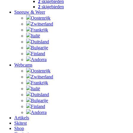
2
skigebieden
2
skigebieden
Sneeuw & Weer
Oostenrijk
Zwitserland
Frankrijk
Italië
Duitsland
Bulgarije
Finland
Andorra
Webcams
Oostenrijk
Zwitserland
Frankrijk
Italië
Duitsland
Bulgarije
Finland
Andorra
Artikels
Skitest
Shop