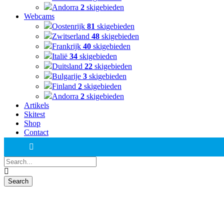
Andorra
2
skigebieden
Webcams
Oostenrijk
81
skigebieden
Zwitserland
48
skigebieden
Frankrijk
40
skigebieden
Italië
34
skigebieden
Duitsland
22
skigebieden
Bulgarije
3
skigebieden
Finland
2
skigebieden
Andorra
2
skigebieden
Artikels
Skitest
Shop
Contact