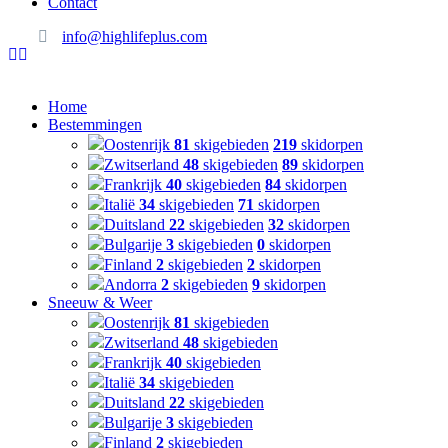
Contact
info@highlifeplus.com
Home
Bestemmingen
Oostenrijk
81
skigebieden
219
skidorpen
Zwitserland
48
skigebieden
89
skidorpen
Frankrijk
40
skigebieden
84
skidorpen
Italië
34
skigebieden
71
skidorpen
Duitsland
22
skigebieden
32
skidorpen
Bulgarije
3
skigebieden
0
skidorpen
Finland
2
skigebieden
2
skidorpen
Andorra
2
skigebieden
9
skidorpen
Sneeuw & Weer
Oostenrijk
81
skigebieden
Zwitserland
48
skigebieden
Frankrijk
40
skigebieden
Italië
34
skigebieden
Duitsland
22
skigebieden
Bulgarije
3
skigebieden
Finland
2
skigebieden