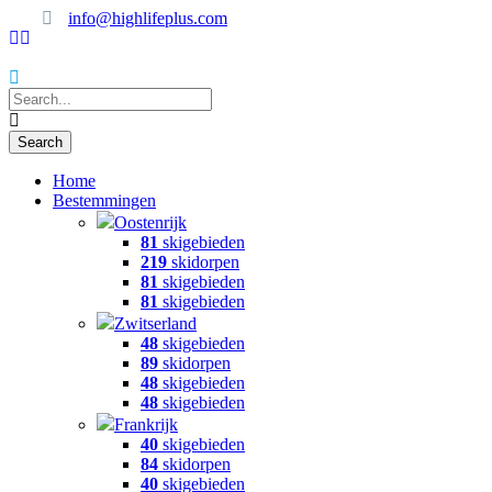
info@highlifeplus.com
Home
Bestemmingen
Oostenrijk
81
skigebieden
219
skidorpen
81
skigebieden
81
skigebieden
Zwitserland
48
skigebieden
89
skidorpen
48
skigebieden
48
skigebieden
Frankrijk
40
skigebieden
84
skidorpen
40
skigebieden