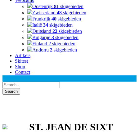
Webcams
Oostenrijk
81
skigebieden
Zwitserland
48
skigebieden
Frankrijk
40
skigebieden
Italië
34
skigebieden
Duitsland
22
skigebieden
Bulgarije
3
skigebieden
Finland
2
skigebieden
Andorra
2
skigebieden
Artikels
Skitest
Shop
Contact
ST. JEAN DE SIXT