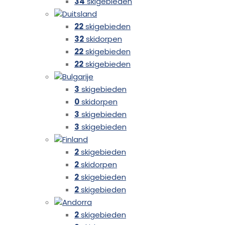
34
skigebieden
Duitsland
22
skigebieden
32
skidorpen
22
skigebieden
22
skigebieden
Bulgarije
3
skigebieden
0
skidorpen
3
skigebieden
3
skigebieden
Finland
2
skigebieden
2
skidorpen
2
skigebieden
2
skigebieden
Andorra
2
skigebieden