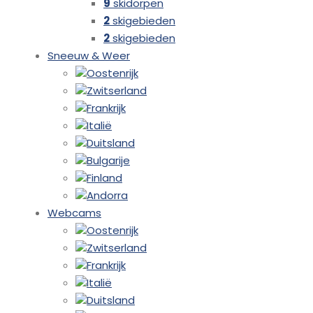
9
skidorpen
2
skigebieden
2
skigebieden
Sneeuw & Weer
Oostenrijk
Zwitserland
Frankrijk
Italië
Duitsland
Bulgarije
Finland
Andorra
Webcams
Oostenrijk
Zwitserland
Frankrijk
Italië
Duitsland