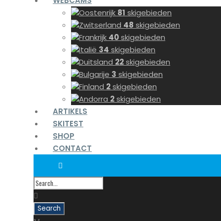
WEBCAMS
Oostenrijk
81
skigebieden
Zwitserland
48
skigebieden
Frankrijk
40
skigebieden
Italië
34
skigebieden
Duitsland
22
skigebieden
Bulgarije
3
skigebieden
Finland
2
skigebieden
Andorra
2
skigebieden
ARTIKELS
SKITEST
SHOP
CONTACT