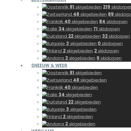
Oostenrijk
81
skigebieden
219
skidorpe
Zwitserland
48
skigebieden
89
skidor
Frankrijk
40
skigebieden
84
skidorpen
Italië
34
skigebieden
71
skidorpen
Duitsland
22
skigebieden
32
skidorpen
Bulgarije
3
skigebieden
0
skidorpen
Finland
2
skigebieden
2
skidorpen
Andorra
2
skigebieden
9
skidorpen
SNEEUW & WEER
Oostenrijk
81
skigebieden
Zwitserland
48
skigebieden
Frankrijk
40
skigebieden
Italië
34
skigebieden
Duitsland
22
skigebieden
Bulgarije
3
skigebieden
Finland
2
skigebieden
Andorra
2
skigebieden