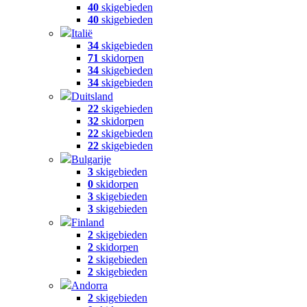
40
skigebieden
40
skigebieden
Italië
34
skigebieden
71
skidorpen
34
skigebieden
34
skigebieden
Duitsland
22
skigebieden
32
skidorpen
22
skigebieden
22
skigebieden
Bulgarije
3
skigebieden
0
skidorpen
3
skigebieden
3
skigebieden
Finland
2
skigebieden
2
skidorpen
2
skigebieden
2
skigebieden
Andorra
2
skigebieden