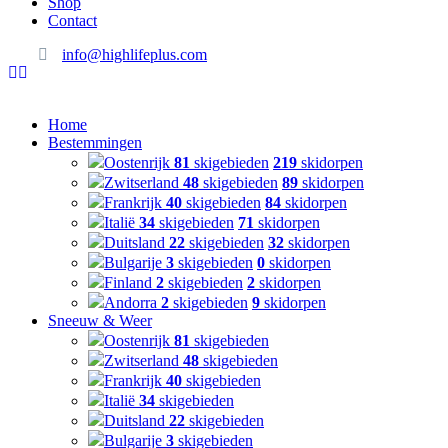
Shop
Contact
info@highlifeplus.com
Home
Bestemmingen
Oostenrijk
81
skigebieden
219
skidorpen
Zwitserland
48
skigebieden
89
skidorpen
Frankrijk
40
skigebieden
84
skidorpen
Italië
34
skigebieden
71
skidorpen
Duitsland
22
skigebieden
32
skidorpen
Bulgarije
3
skigebieden
0
skidorpen
Finland
2
skigebieden
2
skidorpen
Andorra
2
skigebieden
9
skidorpen
Sneeuw & Weer
Oostenrijk
81
skigebieden
Zwitserland
48
skigebieden
Frankrijk
40
skigebieden
Italië
34
skigebieden
Duitsland
22
skigebieden
Bulgarije
3
skigebieden