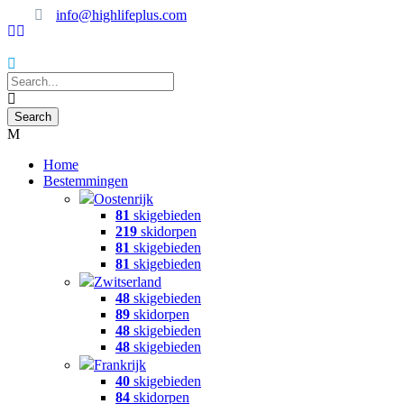
info@highlifeplus.com
Home
Bestemmingen
Oostenrijk
81
skigebieden
219
skidorpen
81
skigebieden
81
skigebieden
Zwitserland
48
skigebieden
89
skidorpen
48
skigebieden
48
skigebieden
Frankrijk
40
skigebieden
84
skidorpen