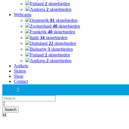
Finland
2
skigebieden
Andorra
2
skigebieden
Webcams
Oostenrijk
81
skigebieden
Zwitserland
48
skigebieden
Frankrijk
40
skigebieden
Italië
34
skigebieden
Duitsland
22
skigebieden
Bulgarije
3
skigebieden
Finland
2
skigebieden
Andorra
2
skigebieden
Artikels
Skitest
Shop
Contact