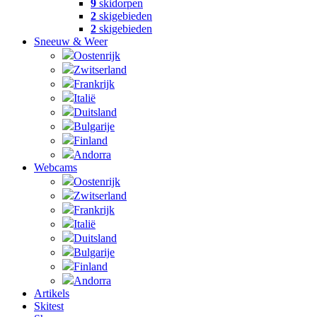
9
skidorpen
2
skigebieden
2
skigebieden
Sneeuw & Weer
Oostenrijk
Zwitserland
Frankrijk
Italië
Duitsland
Bulgarije
Finland
Andorra
Webcams
Oostenrijk
Zwitserland
Frankrijk
Italië
Duitsland
Bulgarije
Finland
Andorra
Artikels
Skitest