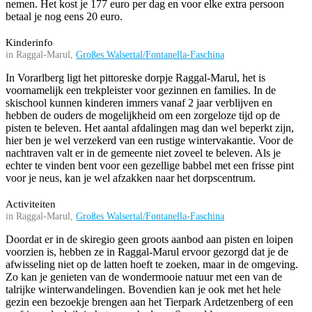
nemen. Het kost je 177 euro per dag en voor elke extra persoon
betaal je nog eens 20 euro.
Kinderinfo
in Raggal-Marul,
Großes Walsertal/Fontanella-Faschina
In Vorarlberg ligt het pittoreske dorpje Raggal-Marul, het is
voornamelijk een trekpleister voor gezinnen en families. In de
skischool kunnen kinderen immers vanaf 2 jaar verblijven en
hebben de ouders de mogelijkheid om een zorgeloze tijd op de
pisten te beleven. Het aantal afdalingen mag dan wel beperkt zijn,
hier ben je wel verzekerd van een rustige wintervakantie. Voor de
nachtraven valt er in de gemeente niet zoveel te beleven. Als je
echter te vinden bent voor een gezellige babbel met een frisse pint
voor je neus, kan je wel afzakken naar het dorpscentrum.
Activiteiten
in Raggal-Marul,
Großes Walsertal/Fontanella-Faschina
Doordat er in de skiregio geen groots aanbod aan pisten en loipen
voorzien is, hebben ze in Raggal-Marul ervoor gezorgd dat je de
afwisseling niet op de latten hoeft te zoeken, maar in de omgeving.
Zo kan je genieten van de wondermooie natuur met een van de
talrijke winterwandelingen. Bovendien kan je ook met het hele
gezin een bezoekje brengen aan het Tierpark Ardetzenberg of een