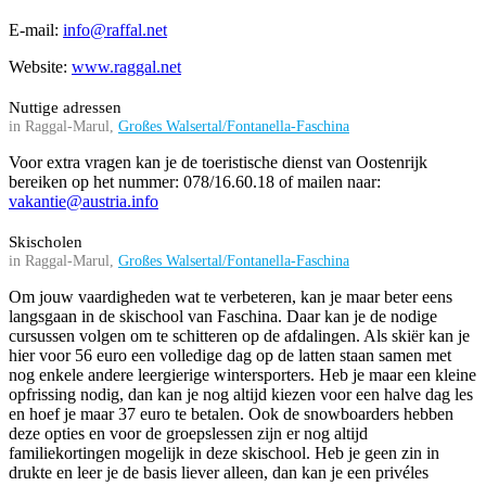
E-mail:
info@raffal.net
Website:
www.raggal.net
Nuttige adressen
in Raggal-Marul,
Großes Walsertal/Fontanella-Faschina
Voor extra vragen kan je de toeristische dienst van Oostenrijk
bereiken op het nummer: 078/16.60.18 of mailen naar:
vakantie@austria.info
Skischolen
in Raggal-Marul,
Großes Walsertal/Fontanella-Faschina
Om jouw vaardigheden wat te verbeteren, kan je maar beter eens
langsgaan in de skischool van Faschina. Daar kan je de nodige
cursussen volgen om te schitteren op de afdalingen. Als skiër kan je
hier voor 56 euro een volledige dag op de latten staan samen met
nog enkele andere leergierige wintersporters. Heb je maar een kleine
opfrissing nodig, dan kan je nog altijd kiezen voor een halve dag les
en hoef je maar 37 euro te betalen. Ook de snowboarders hebben
deze opties en voor de groepslessen zijn er nog altijd
familiekortingen mogelijk in deze skischool. Heb je geen zin in
drukte en leer je de basis liever alleen, dan kan je een privéles