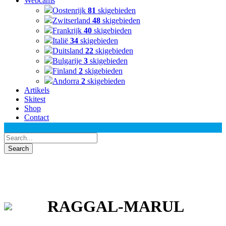
Webcams
Oostenrijk
81
skigebieden
Zwitserland
48
skigebieden
Frankrijk
40
skigebieden
Italië
34
skigebieden
Duitsland
22
skigebieden
Bulgarije
3
skigebieden
Finland
2
skigebieden
Andorra
2
skigebieden
Artikels
Skitest
Shop
Contact
RAGGAL-MARUL