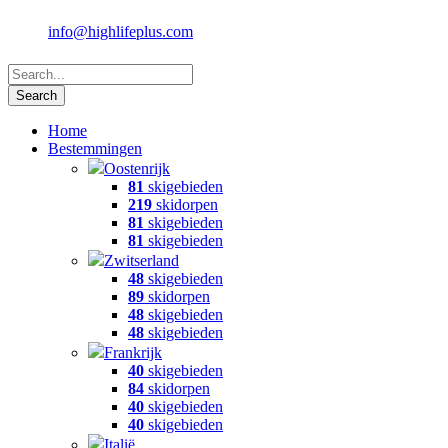
info@highlifeplus.com
Home
Bestemmingen
Oostenrijk
81
skigebieden
219
skidorpen
81
skigebieden
81
skigebieden
Zwitserland
48
skigebieden
89
skidorpen
48
skigebieden
48
skigebieden
Frankrijk
40
skigebieden
84
skidorpen
40
skigebieden
40
skigebieden
Italië