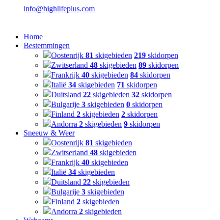
info@highlifeplus.com
Home
Bestemmingen
Oostenrijk
81
skigebieden
219
skidorpen
Zwitserland
48
skigebieden
89
skidorpen
Frankrijk
40
skigebieden
84
skidorpen
Italië
34
skigebieden
71
skidorpen
Duitsland
22
skigebieden
32
skidorpen
Bulgarije
3
skigebieden
0
skidorpen
Finland
2
skigebieden
2
skidorpen
Andorra
2
skigebieden
9
skidorpen
Sneeuw & Weer
Oostenrijk
81
skigebieden
Zwitserland
48
skigebieden
Frankrijk
40
skigebieden
Italië
34
skigebieden
Duitsland
22
skigebieden
Bulgarije
3
skigebieden
Finland
2
skigebieden
Andorra
2
skigebieden