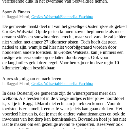
verfrissende duik in het zwembad van Seewaldsee nemen.
Sport & Fitness
in Raggal-Marul,
Großes Walsertal/Fontanella-Faschina
De gemeente maakt deel uit van het gezellige Oostenrijkse skigebied
Großes Walsertal. Op de pisten kunnen zowel beginnende als meer
ervaren skiërs en snowboarders terecht, maar veel variatie zal je hier
niet vinden met amper 27 kilometer pisten. Toch hoeft dat geen
nadeel te zijn, want je zal hier niet voorbijgeraasd worden door
honderden andere toeristen. In Großes Walsertal kan je immers een
rustige wintervakantie op de latten doorbrengen. Ook voor
de langlaufers geldt deze regel. Voor hen zijn er in deze regio 10
kilometer loipen beschikbaar.
Apres-ski, uitgaan en nachtleven
in Raggal-Marul,
Großes Walsertal/Fontanella-Faschina
In deze Oostenrijkse gemeente zijn de wintersporters meer dan
welkom. Als feesten tot in de vroege uurtjes echter jouw hoofddoel
is, zal je in Raggal-Marul niet echt aan je trekken komen. Voor de
toeristen is er namelijk een café waar je iets kan gaan drinken. Het
voordeel hiervan is, dat je met de andere vakantiegangers en ook de
inwoners van het dorp kan kennismaken. Bovendien hoef je het niet
laat te maken om een gezellige avond te spenderen. Reserveer ook