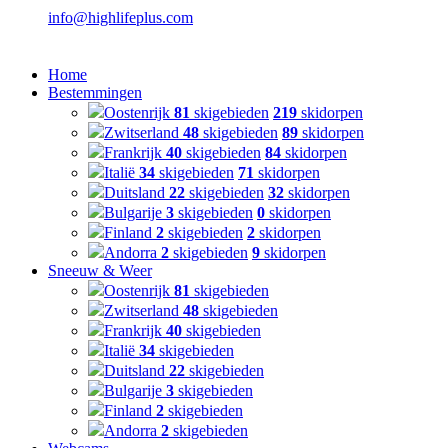
info@highlifeplus.com
Home
Bestemmingen
Oostenrijk
81
skigebieden
219
skidorpen
Zwitserland
48
skigebieden
89
skidorpen
Frankrijk
40
skigebieden
84
skidorpen
Italië
34
skigebieden
71
skidorpen
Duitsland
22
skigebieden
32
skidorpen
Bulgarije
3
skigebieden
0
skidorpen
Finland
2
skigebieden
2
skidorpen
Andorra
2
skigebieden
9
skidorpen
Sneeuw & Weer
Oostenrijk
81
skigebieden
Zwitserland
48
skigebieden
Frankrijk
40
skigebieden
Italië
34
skigebieden
Duitsland
22
skigebieden
Bulgarije
3
skigebieden
Finland
2
skigebieden
Andorra
2
skigebieden