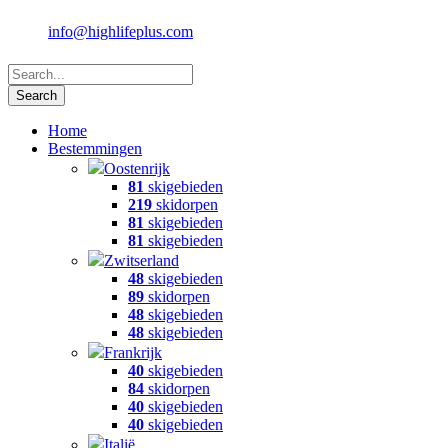
info@highlifeplus.com
Home
Bestemmingen
Oostenrijk
81
skigebieden
219
skidorpen
81
skigebieden
81
skigebieden
Zwitserland
48
skigebieden
89
skidorpen
48
skigebieden
48
skigebieden
Frankrijk
40
skigebieden
84
skidorpen
40
skigebieden
40
skigebieden
Italië