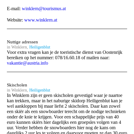
E-mail:
winklern@tourismus.at
Website:
www.winklern.at
Nuttige adressen
in Winklern,
Heiligenblut
Voor extra vragen kan je de toeristische dienst van Oostenrijk
bereiken op het nummer: 078/16.60.18 of mailen naar:
vakantie@austria.info
Skischolen
in Winklern,
Heiligenblut
In Winklern zijn er geen skischolen gevestigd waar je naartoe
kan trekken, maar in het naburige skidorp Heiligenblut kan je
wel aankloppen bij maar liefst 2 skischolen. Daar kan zowel
een skiër als een snowboarder terecht om de nodige technieken
onder de knie te krijgen. Voor een schappelijke prijs van 40
euro kunnen skiërs hier dagelijks een groepsles volgen van 4
uur. Verder hebben de snowboarders hier nog de kans om
dagelijks 2 uur les te volgen en daarvoor moeten ze dan 30 euro