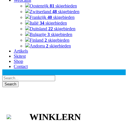
Webcams
Oostenrijk
81
skigebieden
Zwitserland
48
skigebieden
Frankrijk
40
skigebieden
Italië
34
skigebieden
Duitsland
22
skigebieden
Bulgarije
3
skigebieden
Finland
2
skigebieden
Andorra
2
skigebieden
Artikels
Skitest
Shop
Contact
WINKLERN