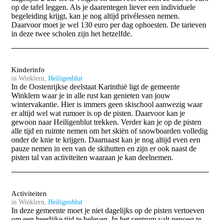
op de tafel leggen. Als je daarentegen liever een individuele
begeleiding krijgt, kan je nog altijd privélessen nemen.
Daarvoor moet je wel 130 euro per dag ophoesten. De tarieven
in deze twee scholen zijn het hetzelfde.
Kinderinfo
in Winklern,
Heiligenblut
In de Oostenrijkse deelstaat Karinthië ligt de gemeente
Winklern waar je in alle rust kan genieten van jouw
wintervakantie. Hier is immers geen skischool aanwezig waar
er altijd wel wat rumoer is op de pisten. Daarvoor kan je
gewoon naar Heiligenblut trekken. Verder kan je op de pisten
alle tijd en ruimte nemen om het skiën of snowboarden volledig
onder de knie te krijgen. Daarnaast kan je nog altijd even een
pauze nemen in een van de skihutten en zijn er ook naast de
pisten tal van activiteiten waaraan je kan deelnemen.
Activiteiten
in Winklern,
Heiligenblut
In deze gemeente moet je niet dagelijks op de pisten vertoeven
om een heerlijke tijd te beleven. In het centrum valt genoeg te