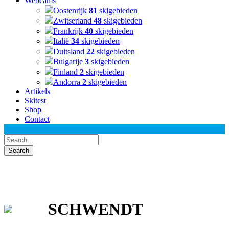
Webcams
Oostenrijk
81
skigebieden
Zwitserland
48
skigebieden
Frankrijk
40
skigebieden
Italië
34
skigebieden
Duitsland
22
skigebieden
Bulgarije
3
skigebieden
Finland
2
skigebieden
Andorra
2
skigebieden
Artikels
Skitest
Shop
Contact
SCHWENDT