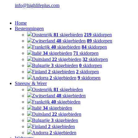
info@highlifeplus.com
Home
Bestemmingen
Oostenrijk
81
skigebieden
219
skidorpen
Zwitserland
48
skigebieden
89
skidorpen
Frankrijk
40
skigebieden
84
skidorpen
Italië
34
skigebieden
71
skidorpen
Duitsland
22
skigebieden
32
skidorpen
Bulgarije
3
skigebieden
0
skidorpen
Finland
2
skigebieden
2
skidorpen
Andorra
2
skigebieden
9
skidorpen
Sneeuw & Weer
Oostenrijk
81
skigebieden
Zwitserland
48
skigebieden
Frankrijk
40
skigebieden
Italië
34
skigebieden
Duitsland
22
skigebieden
Bulgarije
3
skigebieden
Finland
2
skigebieden
Andorra
2
skigebieden