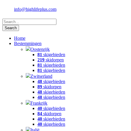
info@highlifeplus.com
Home
Bestemmingen
Oostenrijk
81
skigebieden
219
skidorpen
81
skigebieden
81
skigebieden
Zwitserland
48
skigebieden
89
skidorpen
48
skigebieden
48
skigebieden
Frankrijk
40
skigebieden
84
skidorpen
40
skigebieden
40
skigebieden
Italië