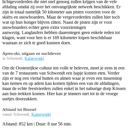
lichtgevorderden die niet snel genoeg zullen krijgen van de vele
afdaling omdat zij over het omvangrijkste netwerk beschikken. Er
zijn in totaal namelijk 50 kilometer aan pisten voorzien voor de
skiërs en snowboarders. Maar de vergevorderden zullen hier toch
wat op hun honger blijven zitten. Naast de pisten zijn er voor
snowboarders echter geen extra voorzieningen
aanwezig. Langlaufers hebben daarentegen geen enkele reden tot
klagen, want voor hen is er 169 kilometer loipen beschikbaar
waaraan ze zich te goed kunnen doen.
Apres-ski, uitgaan en nachtleven
in Schwendt,
Kaiserwinkl
Om de Oostenrijkse cultuur ten volle te beleven, moet je eens in een
van de 7 restaurants van Schwendt een hapje komen eten. Verder
zijn er nog een viertal hutten en almen waar je even een tussenstop
kan nemen en op adem kan komen tijdens een van de afdalingen,
maar de echte feestvierders zullen enkel in het naburige dorp Kössen
aan hun trekken komen. Hier kan je immers niet tot in de vroege
uurtjes doorzakken.
Afstand tot Brussel
vanuit Schwendt,
Kaiserwinkl
Afstand: 852 km | Duur: 8 uur 56 min.