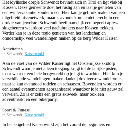
Het idyllische dorpje Schwendt bevindt zich in Tirol en ligt vlakbij
Kössen. Deze gemeente doet het rustig aan en laat je genieten van
een wintervakantie zonder meer. Hier kan je gebruik maken van een
uitgebreid pistenetwerk, maar 's avonds kom je niet terecht in een
drukte van jewelste. Schwendt heeft namelijk een beperkt après-
skigebeuren waardoor veel nachtbrakers naar Kössen trekken.
Verder kan je in deze regio genieten van het landschap en
onnoemelijk veel wandelingen maken op de berg Wilder Kaiser.
Activiteiten
in Schwendt,
Kaiserwinkl
Aan de voet van de Wilder Kaiser ligt het Oostenrijkse skidorp
Schwendt waar je niet alleen toegang krijgt tot de talrijke pisten,
maar waar er een hele bergwereld op je ligt te wachten. Hier kun je
verschillende wandelingen maken dankzij de diverse wandelroutes,
maar je kan evengoed rodelen en schaatsen. Bovendien worden er
een aantal evenementen georganiseerd waardoor je je niet gauw zal
vervelen. Zo is er zelfs een gratis skiweek, maar ook een
adventmarkt en een bikerparty.
Sport & Fitness
in Schwendt,
Kaiserwinkl
In het skigebied Kaiserwinkl zijn het vooral de beginners en