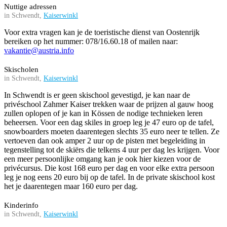
Nuttige adressen
in Schwendt,
Kaiserwinkl
Voor extra vragen kan je de toeristische dienst van Oostenrijk
bereiken op het nummer: 078/16.60.18 of mailen naar:
vakantie@austria.info
Skischolen
in Schwendt,
Kaiserwinkl
In Schwendt is er geen skischool gevestigd, je kan naar de
privéschool Zahmer Kaiser trekken waar de prijzen al gauw hoog
zullen oplopen of je kan in Kössen de nodige technieken leren
beheersen. Voor een dag skiles in groep leg je 47 euro op de tafel,
snowboarders moeten daarentegen slechts 35 euro neer te tellen. Ze
vertoeven dan ook amper 2 uur op de pisten met begeleiding in
tegenstelling tot de skiërs die telkens 4 uur per dag les krijgen. Voor
een meer persoonlijke omgang kan je ook hier kiezen voor de
privécursus. Die kost 168 euro per dag en voor elke extra persoon
leg je nog eens 20 euro bij op de tafel. In de private skischool kost
het je daarentegen maar 160 euro per dag.
Kinderinfo
in Schwendt,
Kaiserwinkl