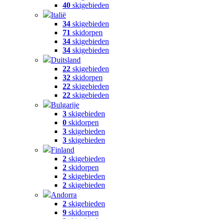
40
skigebieden
Italië
34
skigebieden
71
skidorpen
34
skigebieden
34
skigebieden
Duitsland
22
skigebieden
32
skidorpen
22
skigebieden
22
skigebieden
Bulgarije
3
skigebieden
0
skidorpen
3
skigebieden
3
skigebieden
Finland
2
skigebieden
2
skidorpen
2
skigebieden
2
skigebieden
Andorra
2
skigebieden
9
skidorpen