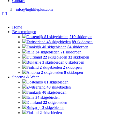
Contact
info@highlifeplus.com
Home
Bestemmingen
Oostenrijk
81
skigebieden
219
skidorpen
Zwitserland
48
skigebieden
89
skidorpen
Frankrijk
40
skigebieden
84
skidorpen
Italië
34
skigebieden
71
skidorpen
Duitsland
22
skigebieden
32
skidorpen
Bulgarije
3
skigebieden
0
skidorpen
Finland
2
skigebieden
2
skidorpen
Andorra
2
skigebieden
9
skidorpen
Sneeuw & Weer
Oostenrijk
81
skigebieden
Zwitserland
48
skigebieden
Frankrijk
40
skigebieden
Italië
34
skigebieden
Duitsland
22
skigebieden
Bulgarije
3
skigebieden
Finland
2
skigebieden