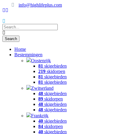
info@highlifeplus.com
Home
Bestemmingen
Oostenrijk
81
skigebieden
219
skidorpen
81
skigebieden
81
skigebieden
Zwitserland
48
skigebieden
89
skidorpen
48
skigebieden
48
skigebieden
Frankrijk
40
skigebieden
84
skidorpen
40
skigebieden