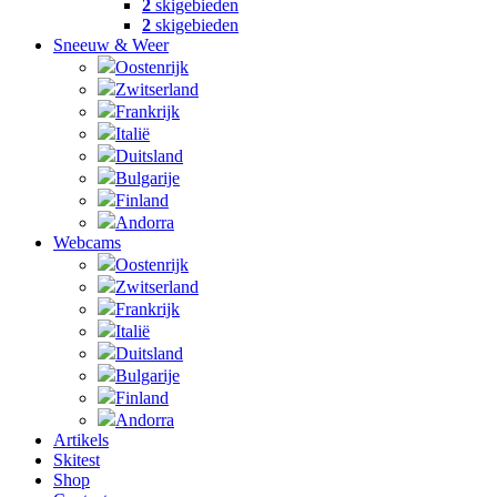
2
skigebieden
2
skigebieden
Sneeuw & Weer
Oostenrijk
Zwitserland
Frankrijk
Italië
Duitsland
Bulgarije
Finland
Andorra
Webcams
Oostenrijk
Zwitserland
Frankrijk
Italië
Duitsland
Bulgarije
Finland
Andorra
Artikels
Skitest
Shop