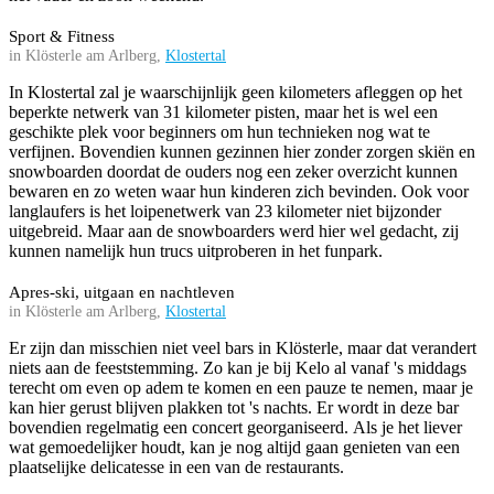
Sport & Fitness
in Klösterle am Arlberg,
Klostertal
In Klostertal zal je waarschijnlijk geen kilometers afleggen op het
beperkte netwerk van 31 kilometer pisten, maar het is wel een
geschikte plek voor beginners om hun technieken nog wat te
verfijnen. Bovendien kunnen gezinnen hier zonder zorgen skiën en
snowboarden doordat de ouders nog een zeker overzicht kunnen
bewaren en zo weten waar hun kinderen zich bevinden. Ook voor
langlaufers is het loipenetwerk van 23 kilometer niet bijzonder
uitgebreid. Maar aan de snowboarders werd hier wel gedacht, zij
kunnen namelijk hun trucs uitproberen in het funpark.
Apres-ski, uitgaan en nachtleven
in Klösterle am Arlberg,
Klostertal
Er zijn dan misschien niet veel bars in Klösterle, maar dat verandert
niets aan de feeststemming. Zo kan je bij Kelo al vanaf 's middags
terecht om even op adem te komen en een pauze te nemen, maar je
kan hier gerust blijven plakken tot 's nachts. Er wordt in deze bar
bovendien regelmatig een concert georganiseerd. Als je het liever
wat gemoedelijker houdt, kan je nog altijd gaan genieten van een
plaatselijke delicatesse in een van de restaurants.