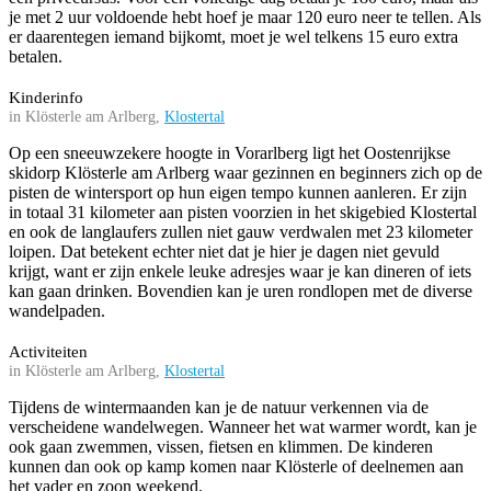
je met 2 uur voldoende hebt hoef je maar 120 euro neer te tellen. Als
er daarentegen iemand bijkomt, moet je wel telkens 15 euro extra
betalen.
Kinderinfo
in Klösterle am Arlberg,
Klostertal
Op een sneeuwzekere hoogte in Vorarlberg ligt het Oostenrijkse
skidorp Klösterle am Arlberg waar gezinnen en beginners zich op de
pisten de wintersport op hun eigen tempo kunnen aanleren. Er zijn
in totaal 31 kilometer aan pisten voorzien in het skigebied Klostertal
en ook de langlaufers zullen niet gauw verdwalen met 23 kilometer
loipen. Dat betekent echter niet dat je hier je dagen niet gevuld
krijgt, want er zijn enkele leuke adresjes waar je kan dineren of iets
kan gaan drinken. Bovendien kan je uren rondlopen met de diverse
wandelpaden.
Activiteiten
in Klösterle am Arlberg,
Klostertal
Tijdens de wintermaanden kan je de natuur verkennen via de
verscheidene wandelwegen. Wanneer het wat warmer wordt, kan je
ook gaan zwemmen, vissen, fietsen en klimmen. De kinderen
kunnen dan ook op kamp komen naar Klösterle of deelnemen aan
het vader en zoon weekend.