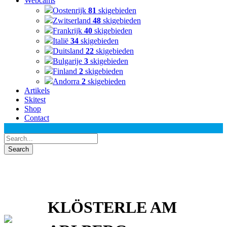
Webcams
Oostenrijk
81
skigebieden
Zwitserland
48
skigebieden
Frankrijk
40
skigebieden
Italië
34
skigebieden
Duitsland
22
skigebieden
Bulgarije
3
skigebieden
Finland
2
skigebieden
Andorra
2
skigebieden
Artikels
Skitest
Shop
Contact
KLÖSTERLE AM