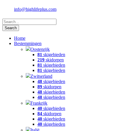
info@highlifeplus.com
Home
Bestemmingen
Oostenrijk
81
skigebieden
219
skidorpen
81
skigebieden
81
skigebieden
Zwitserland
48
skigebieden
89
skidorpen
48
skigebieden
48
skigebieden
Frankrijk
40
skigebieden
84
skidorpen
40
skigebieden
40
skigebieden
Italië