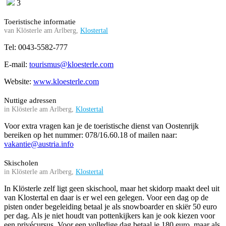
3
Toeristische informatie
van Klösterle am Arlberg,
Klostertal
Tel: 0043-5582-777
E-mail:
tourismus@kloesterle.com
Website:
www.kloesterle.com
Nuttige adressen
in Klösterle am Arlberg,
Klostertal
Voor extra vragen kan je de toeristische dienst van Oostenrijk
bereiken op het nummer: 078/16.60.18 of mailen naar:
vakantie@austria.info
Skischolen
in Klösterle am Arlberg,
Klostertal
In Klösterle zelf ligt geen skischool, maar het skidorp maakt deel uit
van Klostertal en daar is er wel een gelegen. Voor een dag op de
pisten onder begeleiding betaal je als snowboarder en skiër 50 euro
per dag. Als je niet houdt van pottenkijkers kan je ook kiezen voor
een privécursus. Voor een volledige dag betaal je 180 euro, maar als