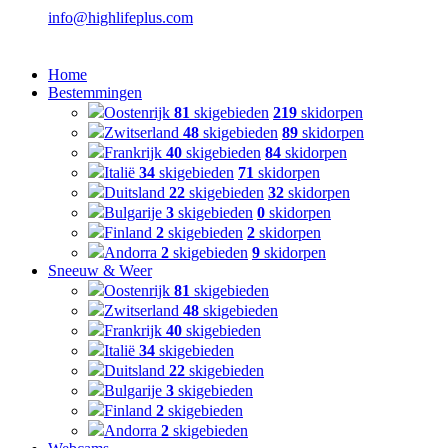
info@highlifeplus.com
Home
Bestemmingen
Oostenrijk
81
skigebieden
219
skidorpen
Zwitserland
48
skigebieden
89
skidorpen
Frankrijk
40
skigebieden
84
skidorpen
Italië
34
skigebieden
71
skidorpen
Duitsland
22
skigebieden
32
skidorpen
Bulgarije
3
skigebieden
0
skidorpen
Finland
2
skigebieden
2
skidorpen
Andorra
2
skigebieden
9
skidorpen
Sneeuw & Weer
Oostenrijk
81
skigebieden
Zwitserland
48
skigebieden
Frankrijk
40
skigebieden
Italië
34
skigebieden
Duitsland
22
skigebieden
Bulgarije
3
skigebieden
Finland
2
skigebieden
Andorra
2
skigebieden