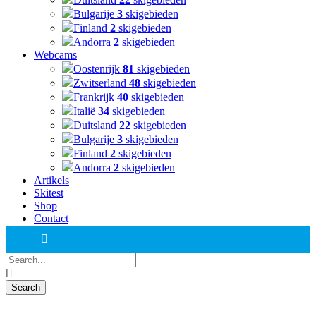
Bulgarije
3
skigebieden
Finland
2
skigebieden
Andorra
2
skigebieden
Webcams
Oostenrijk
81
skigebieden
Zwitserland
48
skigebieden
Frankrijk
40
skigebieden
Italië
34
skigebieden
Duitsland
22
skigebieden
Bulgarije
3
skigebieden
Finland
2
skigebieden
Andorra
2
skigebieden
Artikels
Skitest
Shop
Contact