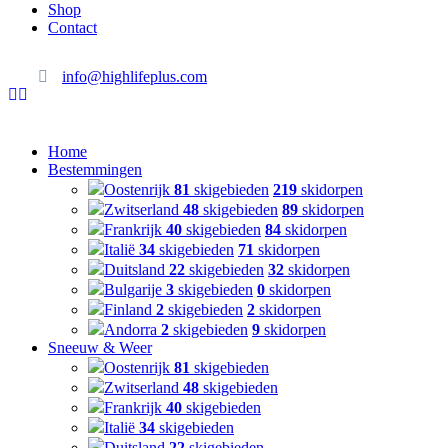
Shop
Contact
info@highlifeplus.com
Home
Bestemmingen
Oostenrijk
81
skigebieden
219
skidorpen
Zwitserland
48
skigebieden
89
skidorpen
Frankrijk
40
skigebieden
84
skidorpen
Italië
34
skigebieden
71
skidorpen
Duitsland
22
skigebieden
32
skidorpen
Bulgarije
3
skigebieden
0
skidorpen
Finland
2
skigebieden
2
skidorpen
Andorra
2
skigebieden
9
skidorpen
Sneeuw & Weer
Oostenrijk
81
skigebieden
Zwitserland
48
skigebieden
Frankrijk
40
skigebieden
Italië
34
skigebieden
Duitsland
22
skigebieden