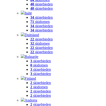
40
skigebieden
40
skigebieden
Italië
34
skigebieden
71
skidorpen
34
skigebieden
34
skigebieden
Duitsland
22
skigebieden
32
skidorpen
22
skigebieden
22
skigebieden
Bulgarije
3
skigebieden
0
skidorpen
3
skigebieden
3
skigebieden
Finland
2
skigebieden
2
skidorpen
2
skigebieden
2
skigebieden
Andorra
2
skigebieden