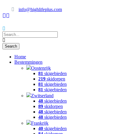
info@highlifeplus.com
Home
Bestemmingen
Oostenrijk
81
skigebieden
219
skidorpen
81
skigebieden
81
skigebieden
Zwitserland
48
skigebieden
89
skidorpen
48
skigebieden
48
skigebieden
Frankrijk
40
skigebieden
84
skidorpen