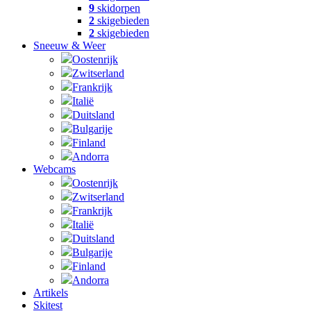
9
skidorpen
2
skigebieden
2
skigebieden
Sneeuw & Weer
Oostenrijk
Zwitserland
Frankrijk
Italië
Duitsland
Bulgarije
Finland
Andorra
Webcams
Oostenrijk
Zwitserland
Frankrijk
Italië
Duitsland
Bulgarije
Finland
Andorra
Artikels
Skitest