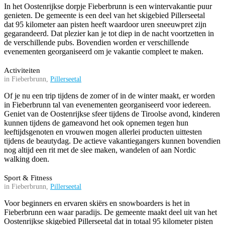
In het Oostenrijkse dorpje Fieberbrunn is een wintervakantie puur
genieten. De gemeente is een deel van het skigebied Pillerseetal
dat 95 kilometer aan pisten heeft waardoor uren sneeuwpret zijn
gegarandeerd. Dat plezier kan je tot diep in de nacht voortzetten in
de verschillende pubs. Bovendien worden er verschillende
evenementen georganiseerd om je vakantie compleet te maken.
Activiteiten
in Fieberbrunn,
Pillerseetal
Of je nu een trip tijdens de zomer of in de winter maakt, er worden
in Fieberbrunn tal van evenementen georganiseerd voor iedereen.
Geniet van de Oostenrijkse sfeer tijdens de Tiroolse avond, kinderen
kunnen tijdens de gameavond het ook opnemen tegen hun
leeftijdsgenoten en vrouwen mogen allerlei producten uittesten
tijdens de beautydag. De actieve vakantiegangers kunnen bovendien
nog altijd een rit met de slee maken, wandelen of aan Nordic
walking doen.
Sport & Fitness
in Fieberbrunn,
Pillerseetal
Voor beginners en ervaren skiërs en snowboarders is het in
Fieberbrunn een waar paradijs. De gemeente maakt deel uit van het
Oostenrijkse skigebied Pillerseetal dat in totaal 95 kilometer pisten