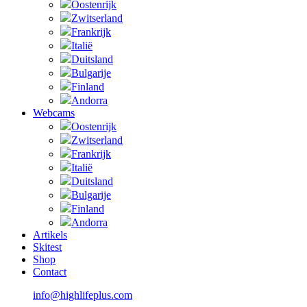
Oostenrijk
Zwitserland
Frankrijk
Italië
Duitsland
Bulgarije
Finland
Andorra
Webcams
Oostenrijk
Zwitserland
Frankrijk
Italië
Duitsland
Bulgarije
Finland
Andorra
Artikels
Skitest
Shop
Contact
info@highlifeplus.com