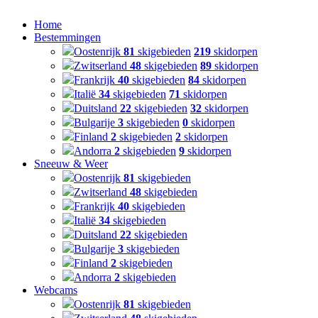
Home
Bestemmingen
Oostenrijk
81
skigebieden
219
skidorpen
Zwitserland
48
skigebieden
89
skidorpen
Frankrijk
40
skigebieden
84
skidorpen
Italië
34
skigebieden
71
skidorpen
Duitsland
22
skigebieden
32
skidorpen
Bulgarije
3
skigebieden
0
skidorpen
Finland
2
skigebieden
2
skidorpen
Andorra
2
skigebieden
9
skidorpen
Sneeuw & Weer
Oostenrijk
81
skigebieden
Zwitserland
48
skigebieden
Frankrijk
40
skigebieden
Italië
34
skigebieden
Duitsland
22
skigebieden
Bulgarije
3
skigebieden
Finland
2
skigebieden
Andorra
2
skigebieden
Webcams
Oostenrijk
81
skigebieden