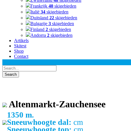
Zwitserland
48
skigebieden
Frankrijk
40
skigebieden
Italië
34
skigebieden
Duitsland
22
skigebieden
Bulgarije
3
skigebieden
Finland
2
skigebieden
Andorra
2
skigebieden
Artikels
Skitest
Shop
Contact
Altenmarkt-Zauchensee
1350 m.
Sneeuwhoogte dal:
cm
Sneeuwhoogte top:
cm