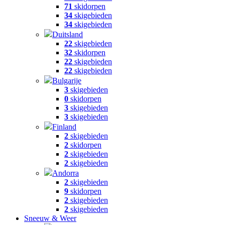
71
skidorpen
34
skigebieden
34
skigebieden
Duitsland
22
skigebieden
32
skidorpen
22
skigebieden
22
skigebieden
Bulgarije
3
skigebieden
0
skidorpen
3
skigebieden
3
skigebieden
Finland
2
skigebieden
2
skidorpen
2
skigebieden
2
skigebieden
Andorra
2
skigebieden
9
skidorpen
2
skigebieden
2
skigebieden
Sneeuw & Weer