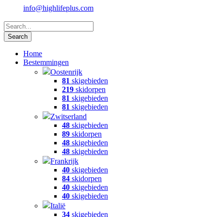
info@highlifeplus.com
Home
Bestemmingen
Oostenrijk
81
skigebieden
219
skidorpen
81
skigebieden
81
skigebieden
Zwitserland
48
skigebieden
89
skidorpen
48
skigebieden
48
skigebieden
Frankrijk
40
skigebieden
84
skidorpen
40
skigebieden
40
skigebieden
Italië
34
skigebieden