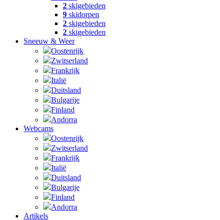
2
skigebieden
9
skidorpen
2
skigebieden
2
skigebieden
Sneeuw & Weer
Oostenrijk
Zwitserland
Frankrijk
Italië
Duitsland
Bulgarije
Finland
Andorra
Webcams
Oostenrijk
Zwitserland
Frankrijk
Italië
Duitsland
Bulgarije
Finland
Andorra
Artikels