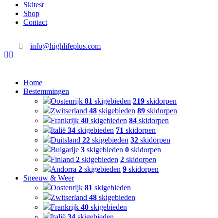
Skitest
Shop
Contact
info@highlifeplus.com
Home
Bestemmingen
Oostenrijk
81
skigebieden
219
skidorpen
Zwitserland
48
skigebieden
89
skidorpen
Frankrijk
40
skigebieden
84
skidorpen
Italië
34
skigebieden
71
skidorpen
Duitsland
22
skigebieden
32
skidorpen
Bulgarije
3
skigebieden
0
skidorpen
Finland
2
skigebieden
2
skidorpen
Andorra
2
skigebieden
9
skidorpen
Sneeuw & Weer
Oostenrijk
81
skigebieden
Zwitserland
48
skigebieden
Frankrijk
40
skigebieden
Italië
34
skigebieden