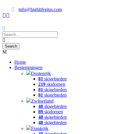
info@highlifeplus.com
Home
Bestemmingen
Oostenrijk
81
skigebieden
219
skidorpen
81
skigebieden
81
skigebieden
Zwitserland
48
skigebieden
89
skidorpen
48
skigebieden
48
skigebieden
Frankrijk
40
skigebieden