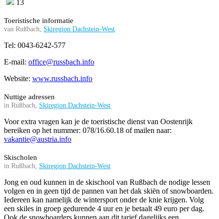
13
Toeristische informatie
van Rußbach,
Skiregion Dachstein-West
Tel: 0043-6242-577
E-mail:
office@russbach.info
Website:
www.russbach.info
Nuttige adressen
in Rußbach,
Skiregion Dachstein-West
Voor extra vragen kan je de toeristische dienst van Oostenrijk
bereiken op het nummer: 078/16.60.18 of mailen naar:
vakantie@austria.info
Skischolen
in Rußbach,
Skiregion Dachstein-West
Jong en oud kunnen in de skischool van Rußbach de nodige lessen
volgen en in geen tijd de pannen van het dak skiën of snowboarden.
Iedereen kan namelijk de wintersport onder de knie krijgen. Volg
een skiles in groep gedurende 4 uur en je betaalt 49 euro per dag.
Ook de snowboarders kunnen aan dit tarief dagelijks een