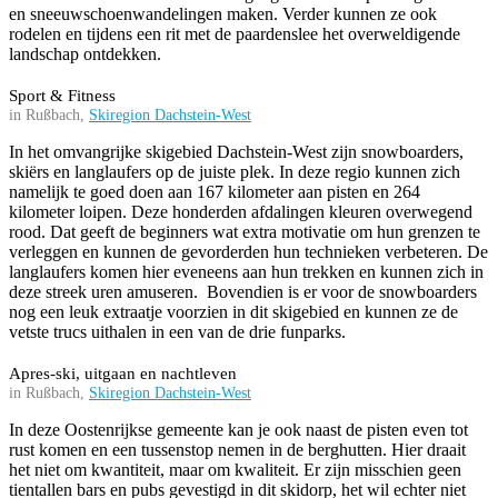
en sneeuwschoenwandelingen maken. Verder kunnen ze ook
rodelen en tijdens een rit met de paardenslee het overweldigende
landschap ontdekken.
Sport & Fitness
in Rußbach,
Skiregion Dachstein-West
In het omvangrijke skigebied Dachstein-West zijn snowboarders,
skiërs en langlaufers op de juiste plek. In deze regio kunnen zich
namelijk te goed doen aan 167 kilometer aan pisten en 264
kilometer loipen. Deze honderden afdalingen kleuren overwegend
rood. Dat geeft de beginners wat extra motivatie om hun grenzen te
verleggen en kunnen de gevorderden hun technieken verbeteren. De
langlaufers komen hier eveneens aan hun trekken en kunnen zich in
deze streek uren amuseren. Bovendien is er voor de snowboarders
nog een leuk extraatje voorzien in dit skigebied en kunnen ze de
vetste trucs uithalen in een van de drie funparks.
Apres-ski, uitgaan en nachtleven
in Rußbach,
Skiregion Dachstein-West
In deze Oostenrijkse gemeente kan je ook naast de pisten even tot
rust komen en een tussenstop nemen in de berghutten. Hier draait
het niet om kwantiteit, maar om kwaliteit. Er zijn misschien geen
tientallen bars en pubs gevestigd in dit skidorp, het wil echter niet