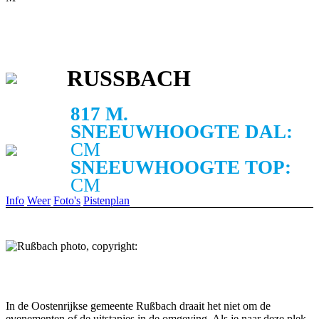
RUSSBACH
817 M.
SNEEUWHOOGTE DAL:
CM
SNEEUWHOOGTE TOP:
CM
Info
Weer
Foto's
Pistenplan
In de Oostenrijkse gemeente Rußbach draait het niet om de
evenementen of de uitstapjes in de omgeving. Als je naar deze plek