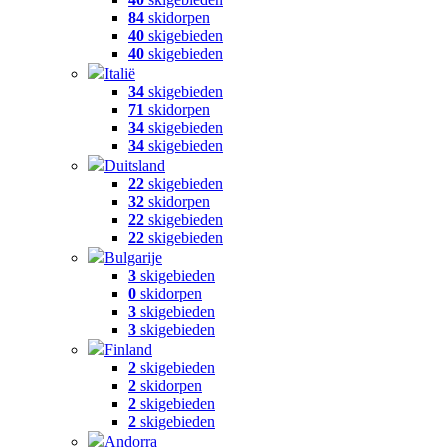
84
skidorpen
40
skigebieden
40
skigebieden
Italië
34
skigebieden
71
skidorpen
34
skigebieden
34
skigebieden
Duitsland
22
skigebieden
32
skidorpen
22
skigebieden
22
skigebieden
Bulgarije
3
skigebieden
0
skidorpen
3
skigebieden
3
skigebieden
Finland
2
skigebieden
2
skidorpen
2
skigebieden
2
skigebieden
Andorra