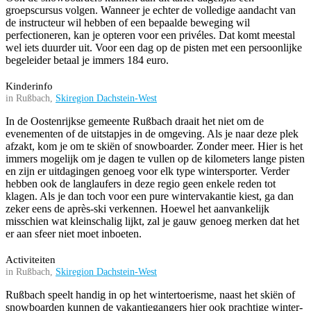
groepscursus volgen. Wanneer je echter de volledige aandacht van
de instructeur wil hebben of een bepaalde beweging wil
perfectioneren, kan je opteren voor een privéles. Dat komt meestal
wel iets duurder uit. Voor een dag op de pisten met een persoonlijke
begeleider betaal je immers 184 euro.
Kinderinfo
in Rußbach,
Skiregion Dachstein-West
In de Oostenrijkse gemeente Rußbach draait het niet om de
evenementen of de uitstapjes in de omgeving. Als je naar deze plek
afzakt, kom je om te skiën of snowboarder. Zonder meer. Hier is het
immers mogelijk om je dagen te vullen op de kilometers lange pisten
en zijn er uitdagingen genoeg voor elk type wintersporter. Verder
hebben ook de langlaufers in deze regio geen enkele reden tot
klagen. Als je dan toch voor een pure wintervakantie kiest, ga dan
zeker eens de après-ski verkennen. Hoewel het aanvankelijk
misschien wat kleinschalig lijkt, zal je gauw genoeg merken dat het
er aan sfeer niet moet inboeten.
Activiteiten
in Rußbach,
Skiregion Dachstein-West
Rußbach speelt handig in op het wintertoerisme, naast het skiën of
snowboarden kunnen de vakantiegangers hier ook prachtige winter-