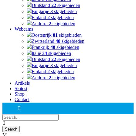
Duitsland
22
skigebieden
Bulgarije
3
skigebieden
Finland
2
skigebieden
Andorra
2
skigebieden
Webcams
Oostenrijk
81
skigebieden
Zwitserland
48
skigebieden
Frankrijk
40
skigebieden
Italië
34
skigebieden
Duitsland
22
skigebieden
Bulgarije
3
skigebieden
Finland
2
skigebieden
Andorra
2
skigebieden
Artikels
Skitest
Shop
Contact