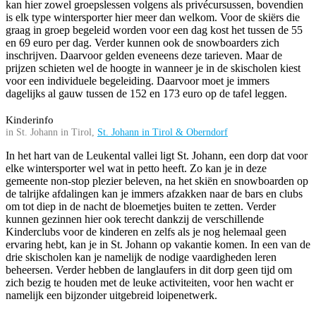
kan hier zowel groepslessen volgens als privécursussen, bovendien
is elk type wintersporter hier meer dan welkom. Voor de skiërs die
graag in groep begeleid worden voor een dag kost het tussen de 55
en 69 euro per dag. Verder kunnen ook de snowboarders zich
inschrijven. Daarvoor gelden eveneens deze tarieven. Maar de
prijzen schieten wel de hoogte in wanneer je in de skischolen kiest
voor een individuele begeleiding. Daarvoor moet je immers
dagelijks al gauw tussen de 152 en 173 euro op de tafel leggen.
Kinderinfo
in St. Johann in Tirol,
St. Johann in Tirol & Oberndorf
In het hart van de Leukental vallei ligt St. Johann, een dorp dat voor
elke wintersporter wel wat in petto heeft. Zo kan je in deze
gemeente non-stop plezier beleven, na het skiën en snowboarden op
de talrijke afdalingen kan je immers afzakken naar de bars en clubs
om tot diep in de nacht de bloemetjes buiten te zetten. Verder
kunnen gezinnen hier ook terecht dankzij de verschillende
Kinderclubs voor de kinderen en zelfs als je nog helemaal geen
ervaring hebt, kan je in St. Johann op vakantie komen. In een van de
drie skischolen kan je namelijk de nodige vaardigheden leren
beheersen. Verder hebben de langlaufers in dit dorp geen tijd om
zich bezig te houden met de leuke activiteiten, voor hen wacht er
namelijk een bijzonder uitgebreid loipenetwerk.