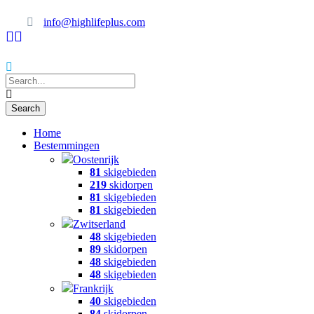
info@highlifeplus.com
Home
Bestemmingen
Oostenrijk
81
skigebieden
219
skidorpen
81
skigebieden
81
skigebieden
Zwitserland
48
skigebieden
89
skidorpen
48
skigebieden
48
skigebieden
Frankrijk
40
skigebieden
84
skidorpen