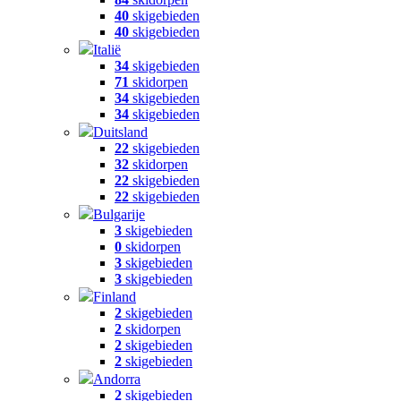
40
skigebieden
40
skigebieden
Italië
34
skigebieden
71
skidorpen
34
skigebieden
34
skigebieden
Duitsland
22
skigebieden
32
skidorpen
22
skigebieden
22
skigebieden
Bulgarije
3
skigebieden
0
skidorpen
3
skigebieden
3
skigebieden
Finland
2
skigebieden
2
skidorpen
2
skigebieden
2
skigebieden
Andorra
2
skigebieden