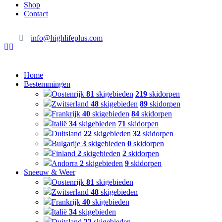
Shop
Contact
info@highlifeplus.com
Home
Bestemmingen
Oostenrijk
81
skigebieden
219
skidorpen
Zwitserland
48
skigebieden
89
skidorpen
Frankrijk
40
skigebieden
84
skidorpen
Italië
34
skigebieden
71
skidorpen
Duitsland
22
skigebieden
32
skidorpen
Bulgarije
3
skigebieden
0
skidorpen
Finland
2
skigebieden
2
skidorpen
Andorra
2
skigebieden
9
skidorpen
Sneeuw & Weer
Oostenrijk
81
skigebieden
Zwitserland
48
skigebieden
Frankrijk
40
skigebieden
Italië
34
skigebieden
Duitsland
22
skigebieden