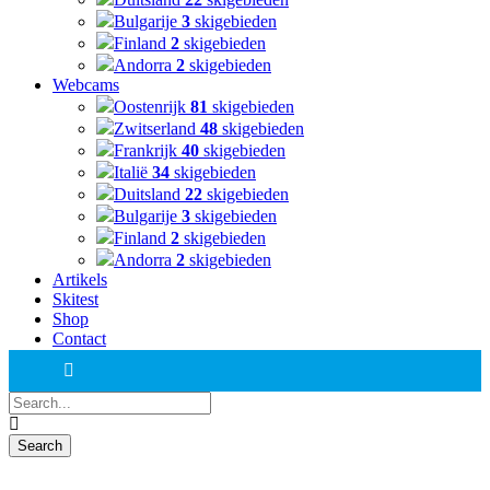
Bulgarije
3
skigebieden
Finland
2
skigebieden
Andorra
2
skigebieden
Webcams
Oostenrijk
81
skigebieden
Zwitserland
48
skigebieden
Frankrijk
40
skigebieden
Italië
34
skigebieden
Duitsland
22
skigebieden
Bulgarije
3
skigebieden
Finland
2
skigebieden
Andorra
2
skigebieden
Artikels
Skitest
Shop
Contact