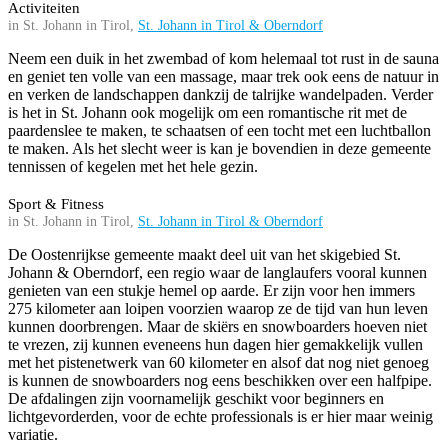
Activiteiten
in St. Johann in Tirol,
St. Johann in Tirol & Oberndorf
Neem een duik in het zwembad of kom helemaal tot rust in de sauna
en geniet ten volle van een massage, maar trek ook eens de natuur in
en verken de landschappen dankzij de talrijke wandelpaden. Verder
is het in St. Johann ook mogelijk om een romantische rit met de
paardenslee te maken, te schaatsen of een tocht met een luchtballon
te maken. Als het slecht weer is kan je bovendien in deze gemeente
tennissen of kegelen met het hele gezin.
Sport & Fitness
in St. Johann in Tirol,
St. Johann in Tirol & Oberndorf
De Oostenrijkse gemeente maakt deel uit van het skigebied St.
Johann & Oberndorf, een regio waar de langlaufers vooral kunnen
genieten van een stukje hemel op aarde. Er zijn voor hen immers
275 kilometer aan loipen voorzien waarop ze de tijd van hun leven
kunnen doorbrengen. Maar de skiërs en snowboarders hoeven niet
te vrezen, zij kunnen eveneens hun dagen hier gemakkelijk vullen
met het pistenetwerk van 60 kilometer en alsof dat nog niet genoeg
is kunnen de snowboarders nog eens beschikken over een halfpipe.
De afdalingen zijn voornamelijk geschikt voor beginners en
lichtgevorderden, voor de echte professionals is er hier maar weinig
variatie.