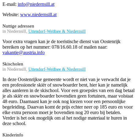
E-mail:
info@niedernsill.at
Website:
www.niedernsill.at
Nuttige adressen
in Niedernsill,
Uttendorf-Weißsee & Niedernsill
Voor extra vragen kan je de toeristische dienst van Oostenrijk
bereiken op het nummer: 078/16.60.18 of mailen naar:
vakantie@austria.info
Skischolen
in Niedernsill,
Uttendorf-Weißsee & Niedernsill
In deze Oostenrijkse gemeente wordt er niet van je verwacht dat je
een professionele skiër of snowboarder bent, hier kan je namelijk
alles aanleren in de skischool. Voor een groepsles van een dag betaal
je als skiër en snowboarder bovendien geen fortuinen, maar volstaat
48 euro. Daarnaast kan je ook nog kiezen voor een persoonlijke
begeleiding. Daarvan komt de prijs echter neer op 185 euro en voor
elke extra persoon moet je bovendien nog 20 euro bij betalen.
Verder is het ook mogelijk om al het nodige materiaal te huren in
deze school.
Kinderinfo