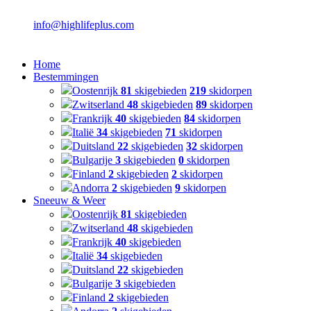
info@highlifeplus.com
Home
Bestemmingen
Oostenrijk
81
skigebieden
219
skidorpen
Zwitserland
48
skigebieden
89
skidorpen
Frankrijk
40
skigebieden
84
skidorpen
Italië
34
skigebieden
71
skidorpen
Duitsland
22
skigebieden
32
skidorpen
Bulgarije
3
skigebieden
0
skidorpen
Finland
2
skigebieden
2
skidorpen
Andorra
2
skigebieden
9
skidorpen
Sneeuw & Weer
Oostenrijk
81
skigebieden
Zwitserland
48
skigebieden
Frankrijk
40
skigebieden
Italië
34
skigebieden
Duitsland
22
skigebieden
Bulgarije
3
skigebieden
Finland
2
skigebieden