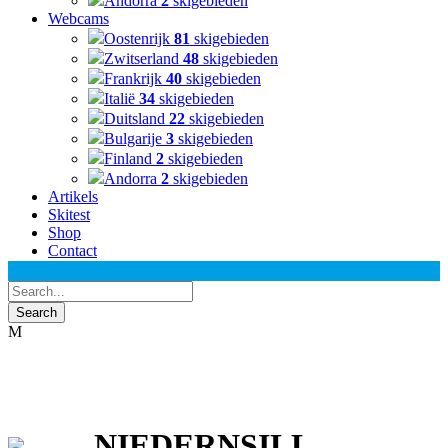
Andorra
2
skigebieden
Webcams
Oostenrijk
81
skigebieden
Zwitserland
48
skigebieden
Frankrijk
40
skigebieden
Italië
34
skigebieden
Duitsland
22
skigebieden
Bulgarije
3
skigebieden
Finland
2
skigebieden
Andorra
2
skigebieden
Artikels
Skitest
Shop
Contact
NIEDERNSILL