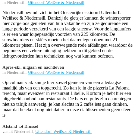
in Niedernsill,
Uttendorf-Weißsee & Niedernsill
Niedernsill bevindt zich in het Oostenrijkse skioord Uttendorf-
Weißsee & Niedernsill. Dankzij de gletsjer kunnen de wintersporter
hier zorgeloos genieten van hun vakantie en zijn ze gedurende een
lange periode verzekerd van een laagje sneeuw. Voor de langlaufers
is er een waar loipeparadijs voorzien van 225 kilometer. De
snowboarders en skiërs moeten het daarentegen doen met 21
kilometer pisten. Het zijn overwegende rode afdalingen waardoor de
beginners een zekere uitdaging hebben in dit gebied en de
lichtgevorderden hun technieken nog wat kunnen oefenen.
Apres-ski, uitgaan en nachtleven
in Niedernsill,
Uttendorf-Weißsee & Niedernsill
Op culinair vlak kan je hier zowel genieten van een alledaagse
maaltijd als van een topgerecht. Zo kan je in de pizzeria La Paloma
terecht, maar evenzeer in restaurant Libelle. Kortom je hebt hier een
uitgebreid aanbod aan restaurants. De bars en pubs zijn daarentegen
niet zo talrijk aanwezig, je kan slechts in 2 cafés iets gaan drinken,
maar dat betekent nog niet dat er in deze etablissementen geen sfeer
is.
Afstand tot Brussel
vanuit Niedernsill,
Uttendorf-Weißsee & Niedernsill