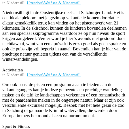
in Niedernsill,
Uttendorf-Weißsee & Niedernsill
Niedernsill ligt in de Oostenrijkse deelstaat Salzburger Land. Het is
een ideale plek om met je gezin op vakantie te komen doordat je
elkaar gemakkelijk terug kan vinden op het pistenetwerk van 21
kilometer. In de skischool kunnen de kinderen bovendien deelnemen
aan een speciaal skiprogramma waardoor ze op hun niveau de sport
krijgen aangeleerd. Verder word je hier 's avonds niet gestoord door
nachtlawaai, want van een après-ski is er zo goed als geen sprake en
ook de pubs zijn vrij beperkt in aantal. Bovendien kan je hier van de
prachtige natuur genieten tijdens een van de verschillende
winterwandelingen.
Activiteiten
in Niedernsill,
Uttendorf-Weißsee & Niedernsill
Om ook naast de pisten een programma aan te bieden aan de
vakantiegangers kan je in deze gemeente een prachtige wandeling
maken en de talrijke landschappen verkennen of een romantische rit
met de paardenslee maken in de ongerepte natuur. Maar er zijn ook
verschillende excursies mogelijk. Bezoek met het hele gezin de zoo
in Salzburg of ga naar de Krimml watervallen, die werden door
Europa immers bekroond als een natuurmonument.
Sport & Fitness