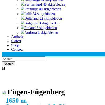
Zwitserland
48
skigebieden
Frankrijk
40
skigebieden
Italië
34
skigebieden
Duitsland
22
skigebieden
Bulgarije
3
skigebieden
Finland
2
skigebieden
Andorra
2
skigebieden
Artikels
Skitest
Shop
Contact
Fügen-Fügenberg
1650 m.