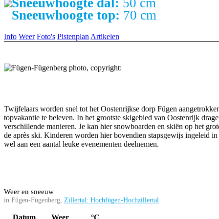
Sneeuwhoogte dal:
50 cm
Sneeuwhoogte top:
70 cm
Info
Weer
Foto's
Pistenplan
Artikelen
Twijfelaars worden snel tot het Oostenrijkse dorp Fügen aangetrokke
topvakantie te beleven. In het grootste skigebied van Oostenrijk drag
verschillende manieren. Je kan hier snowboarden en skiën op het grote
de après ski. Kinderen worden hier bovendien stapsgewijs ingeleid in
wel aan een aantal leuke evenementen deelnemen.
Weer en sneeuw
in Fügen-Fügenberg,
Zillertal: Hochfügen-Hochzillertal
Datum
Weer
°C