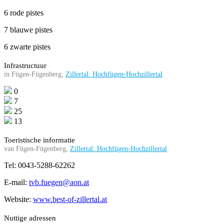
6 rode pistes
7 blauwe pistes
6 zwarte pistes
Infrastructuur
in Fügen-Fügenberg,
Zillertal: Hochfügen-Hochzillertal
0
7
25
13
Toeristische informatie
van Fügen-Fügenberg,
Zillertal: Hochfügen-Hochzillertal
Tel: 0043-5288-62262
E-mail:
tvb.fuegen@aon.at
Website:
www.best-of-zillertal.at
Nuttige adressen