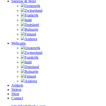
Sneeuw & Weer
Oostenrijk
Zwitserland
Frankrijk
Italië
Duitsland
Bulgarije
Finland
Andorra
Webcams
Oostenrijk
Zwitserland
Frankrijk
Italië
Duitsland
Bulgarije
Finland
Andorra
Artikels
Skitest
Shop
Contact