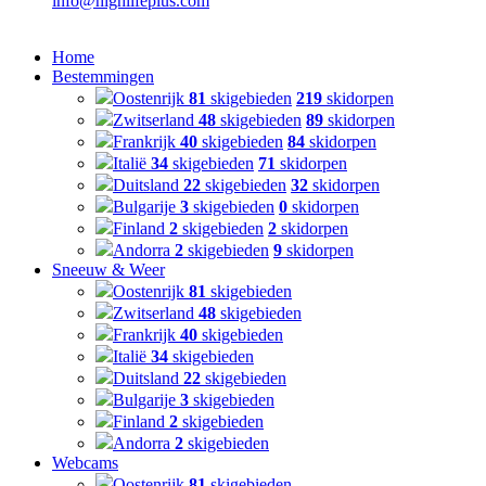
info@highlifeplus.com
Home
Bestemmingen
Oostenrijk
81
skigebieden
219
skidorpen
Zwitserland
48
skigebieden
89
skidorpen
Frankrijk
40
skigebieden
84
skidorpen
Italië
34
skigebieden
71
skidorpen
Duitsland
22
skigebieden
32
skidorpen
Bulgarije
3
skigebieden
0
skidorpen
Finland
2
skigebieden
2
skidorpen
Andorra
2
skigebieden
9
skidorpen
Sneeuw & Weer
Oostenrijk
81
skigebieden
Zwitserland
48
skigebieden
Frankrijk
40
skigebieden
Italië
34
skigebieden
Duitsland
22
skigebieden
Bulgarije
3
skigebieden
Finland
2
skigebieden
Andorra
2
skigebieden
Webcams
Oostenrijk
81
skigebieden