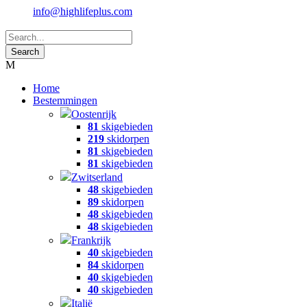
info@highlifeplus.com
Home
Bestemmingen
Oostenrijk
81
skigebieden
219
skidorpen
81
skigebieden
81
skigebieden
Zwitserland
48
skigebieden
89
skidorpen
48
skigebieden
48
skigebieden
Frankrijk
40
skigebieden
84
skidorpen
40
skigebieden
40
skigebieden
Italië