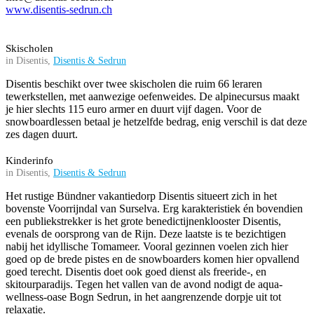
www.disentis-sedrun.ch
Skischolen
in Disentis,
Disentis & Sedrun
Disentis beschikt over twee skischolen die ruim 66 leraren
tewerkstellen, met aanwezige oefenweides. De alpinecursus maakt
je hier slechts 115 euro armer en duurt vijf dagen. Voor de
snowboardlessen betaal je hetzelfde bedrag, enig verschil is dat deze
zes dagen duurt.
Kinderinfo
in Disentis,
Disentis & Sedrun
Het rustige Bündner vakantiedorp Disentis situeert zich in het
bovenste Voorrijndal van Surselva. Erg karakteristiek én bovendien
een publiekstrekker is het grote benedictijnenklooster Disentis,
evenals de oorsprong van de Rijn. Deze laatste is te bezichtigen
nabij het idyllische Tomameer. Vooral gezinnen voelen zich hier
goed op de brede pistes en de snowboarders komen hier opvallend
goed terecht. Disentis doet ook goed dienst als freeride-, en
skitourparadijs. Tegen het vallen van de avond nodigt de aqua-
wellness-oase Bogn Sedrun, in het aangrenzende dorpje uit tot
relaxatie.