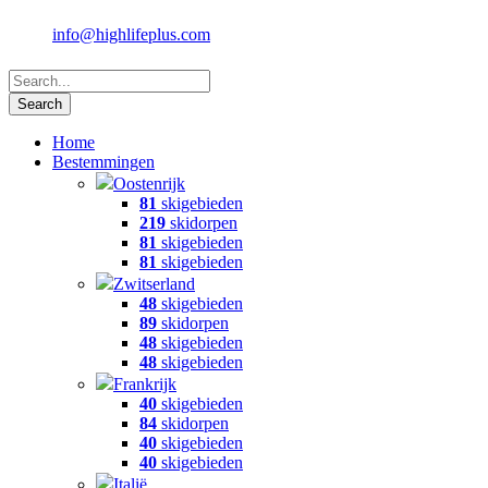
info@highlifeplus.com
Home
Bestemmingen
Oostenrijk
81
skigebieden
219
skidorpen
81
skigebieden
81
skigebieden
Zwitserland
48
skigebieden
89
skidorpen
48
skigebieden
48
skigebieden
Frankrijk
40
skigebieden
84
skidorpen
40
skigebieden
40
skigebieden
Italië