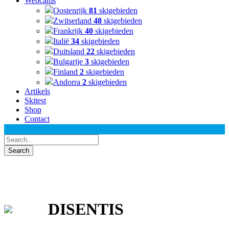
Webcams
Oostenrijk
81
skigebieden
Zwitserland
48
skigebieden
Frankrijk
40
skigebieden
Italië
34
skigebieden
Duitsland
22
skigebieden
Bulgarije
3
skigebieden
Finland
2
skigebieden
Andorra
2
skigebieden
Artikels
Skitest
Shop
Contact
DISENTIS