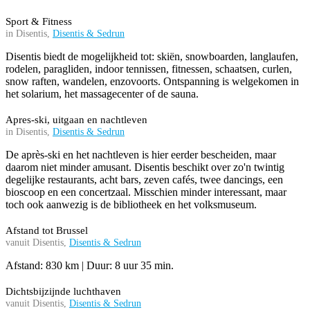
Sport & Fitness
in Disentis,
Disentis & Sedrun
Disentis biedt de mogelijkheid tot: skiën, snowboarden, langlaufen,
rodelen, paragliden, indoor tennissen, fitnessen, schaatsen, curlen,
snow raften, wandelen, enzovoorts. Ontspanning is welgekomen in
het solarium, het massagecenter of de sauna.
Apres-ski, uitgaan en nachtleven
in Disentis,
Disentis & Sedrun
De après-ski en het nachtleven is hier eerder bescheiden, maar
daarom niet minder amusant. Disentis beschikt over zo'n twintig
degelijke restaurants, acht bars, zeven cafés, twee dancings, een
bioscoop en een concertzaal. Misschien minder interessant, maar
toch ook aanwezig is de bibliotheek en het volksmuseum.
Afstand tot Brussel
vanuit Disentis,
Disentis & Sedrun
Afstand: 830 km | Duur: 8 uur 35 min.
Dichtsbijzijnde luchthaven
vanuit Disentis,
Disentis & Sedrun