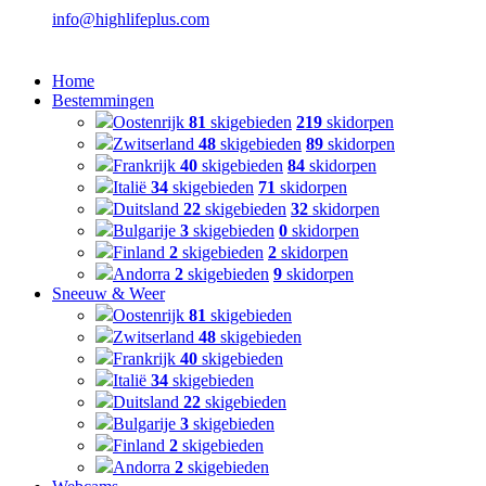
info@highlifeplus.com
Home
Bestemmingen
Oostenrijk
81
skigebieden
219
skidorpen
Zwitserland
48
skigebieden
89
skidorpen
Frankrijk
40
skigebieden
84
skidorpen
Italië
34
skigebieden
71
skidorpen
Duitsland
22
skigebieden
32
skidorpen
Bulgarije
3
skigebieden
0
skidorpen
Finland
2
skigebieden
2
skidorpen
Andorra
2
skigebieden
9
skidorpen
Sneeuw & Weer
Oostenrijk
81
skigebieden
Zwitserland
48
skigebieden
Frankrijk
40
skigebieden
Italië
34
skigebieden
Duitsland
22
skigebieden
Bulgarije
3
skigebieden
Finland
2
skigebieden
Andorra
2
skigebieden