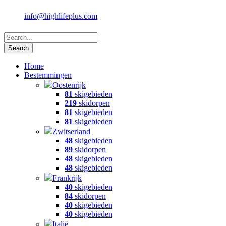
info@highlifeplus.com
Home
Bestemmingen
Oostenrijk
81
skigebieden
219
skidorpen
81
skigebieden
81
skigebieden
Zwitserland
48
skigebieden
89
skidorpen
48
skigebieden
48
skigebieden
Frankrijk
40
skigebieden
84
skidorpen
40
skigebieden
40
skigebieden
Italië