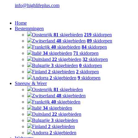
info@highlifeplus.com
Home
Bestemmingen
Oostenrijk
81
skigebieden
219
skidorpen
Zwitserland
48
skigebieden
89
skidorpen
Frankrijk
40
skigebieden
84
skidorpen
Italië
34
skigebieden
71
skidorpen
Duitsland
22
skigebieden
32
skidorpen
Bulgarije
3
skigebieden
0
skidorpen
Finland
2
skigebieden
2
skidorpen
Andorra
2
skigebieden
9
skidorpen
Sneeuw & Weer
Oostenrijk
81
skigebieden
Zwitserland
48
skigebieden
Frankrijk
40
skigebieden
Italië
34
skigebieden
Duitsland
22
skigebieden
Bulgarije
3
skigebieden
Finland
2
skigebieden
Andorra
2
skigebieden