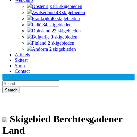
Webcams
Oostenrijk
81
skigebieden
Zwitserland
48
skigebieden
Frankrijk
40
skigebieden
Italië
34
skigebieden
Duitsland
22
skigebieden
Bulgarije
3
skigebieden
Finland
2
skigebieden
Andorra
2
skigebieden
Artikels
Skitest
Shop
Contact
Skigebied Berchtesgadener
Land