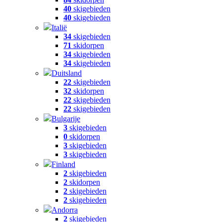
40
skigebieden
40
skigebieden
Italië
34
skigebieden
71
skidorpen
34
skigebieden
34
skigebieden
Duitsland
22
skigebieden
32
skidorpen
22
skigebieden
22
skigebieden
Bulgarije
3
skigebieden
0
skidorpen
3
skigebieden
3
skigebieden
Finland
2
skigebieden
2
skidorpen
2
skigebieden
2
skigebieden
Andorra
2
skigebieden