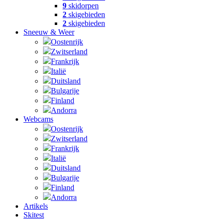
9
skidorpen
2
skigebieden
2
skigebieden
Sneeuw & Weer
Oostenrijk
Zwitserland
Frankrijk
Italië
Duitsland
Bulgarije
Finland
Andorra
Webcams
Oostenrijk
Zwitserland
Frankrijk
Italië
Duitsland
Bulgarije
Finland
Andorra
Artikels
Skitest