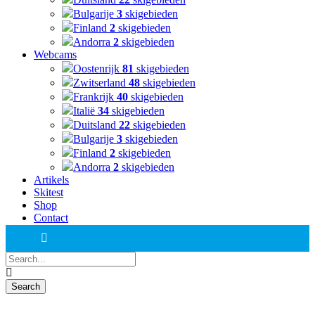
Bulgarije
3
skigebieden
Finland
2
skigebieden
Andorra
2
skigebieden
Webcams
Oostenrijk
81
skigebieden
Zwitserland
48
skigebieden
Frankrijk
40
skigebieden
Italië
34
skigebieden
Duitsland
22
skigebieden
Bulgarije
3
skigebieden
Finland
2
skigebieden
Andorra
2
skigebieden
Artikels
Skitest
Shop
Contact