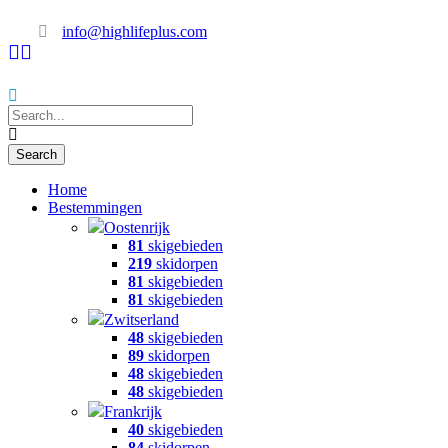
info@highlifeplus.com
Home
Bestemmingen
Oostenrijk
81
skigebieden
219
skidorpen
81
skigebieden
81
skigebieden
Zwitserland
48
skigebieden
89
skidorpen
48
skigebieden
48
skigebieden
Frankrijk
40
skigebieden
84
skidorpen