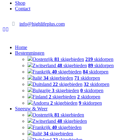
Shop
Contact
info@highlifeplus.com
Home
Bestemmingen
Oostenrijk
81
skigebieden
219
skidorpen
Zwitserland
48
skigebieden
89
skidorpen
Frankrijk
40
skigebieden
84
skidorpen
Italië
34
skigebieden
71
skidorpen
Duitsland
22
skigebieden
32
skidorpen
Bulgarije
3
skigebieden
0
skidorpen
Finland
2
skigebieden
2
skidorpen
Andorra
2
skigebieden
9
skidorpen
Sneeuw & Weer
Oostenrijk
81
skigebieden
Zwitserland
48
skigebieden
Frankrijk
40
skigebieden
Italië
34
skigebieden
Duitsland
22
skigebieden