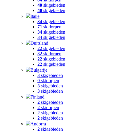
40
skigebieden
40
skigebieden
Italië
34
skigebieden
71
skidorpen
34
skigebieden
34
skigebieden
Duitsland
22
skigebieden
32
skidorpen
22
skigebieden
22
skigebieden
Bulgarije
3
skigebieden
0
skidorpen
3
skigebieden
3
skigebieden
Finland
2
skigebieden
2
skidorpen
2
skigebieden
2
skigebieden
Andorra
2
skigebieden