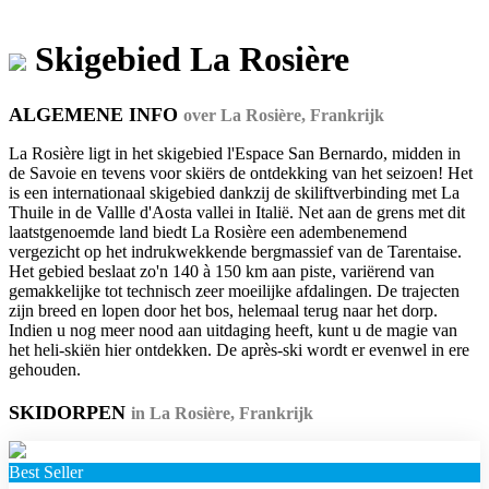
Skigebied La Rosière
ALGEMENE INFO
over La Rosière, Frankrijk
La Rosière ligt in het skigebied l'Espace San Bernardo, midden in
de Savoie en tevens voor skiërs de ontdekking van het seizoen! Het
is een internationaal skigebied dankzij de skiliftverbinding met La
Thuile in de Vallle d'Aosta vallei in Italië. Net aan de grens met dit
laatstgenoemde land biedt La Rosière een adembenemend
vergezicht op het indrukwekkende bergmassief van de Tarentaise.
Het gebied beslaat zo'n 140 à 150 km aan piste, variërend van
gemakkelijke tot technisch zeer moeilijke afdalingen. De trajecten
zijn breed en lopen door het bos, helemaal terug naar het dorp.
Indien u nog meer nood aan uitdaging heeft, kunt u de magie van
het heli-skiën hier ontdekken. De après-ski wordt er evenwel in ere
gehouden.
SKIDORPEN
in La Rosière, Frankrijk
Best Seller