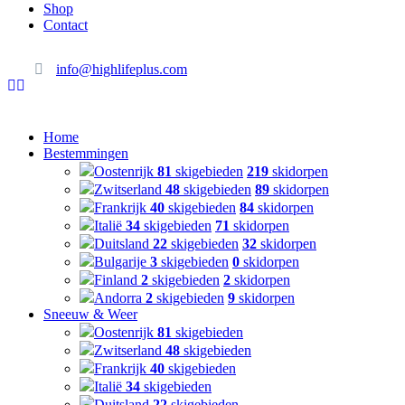
Shop
Contact
info@highlifeplus.com
Home
Bestemmingen
Oostenrijk
81
skigebieden
219
skidorpen
Zwitserland
48
skigebieden
89
skidorpen
Frankrijk
40
skigebieden
84
skidorpen
Italië
34
skigebieden
71
skidorpen
Duitsland
22
skigebieden
32
skidorpen
Bulgarije
3
skigebieden
0
skidorpen
Finland
2
skigebieden
2
skidorpen
Andorra
2
skigebieden
9
skidorpen
Sneeuw & Weer
Oostenrijk
81
skigebieden
Zwitserland
48
skigebieden
Frankrijk
40
skigebieden
Italië
34
skigebieden
Duitsland
22
skigebieden