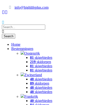
info@highlifeplus.com
Home
Bestemmingen
Oostenrijk
81
skigebieden
219
skidorpen
81
skigebieden
81
skigebieden
Zwitserland
48
skigebieden
89
skidorpen
48
skigebieden
48
skigebieden
Frankrijk
40
skigebieden
84
skidorpen