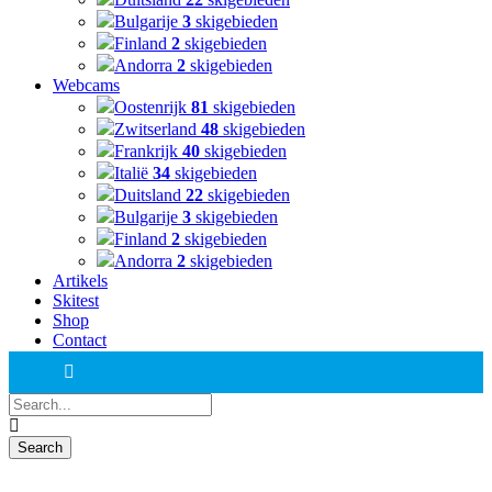
Bulgarije
3
skigebieden
Finland
2
skigebieden
Andorra
2
skigebieden
Webcams
Oostenrijk
81
skigebieden
Zwitserland
48
skigebieden
Frankrijk
40
skigebieden
Italië
34
skigebieden
Duitsland
22
skigebieden
Bulgarije
3
skigebieden
Finland
2
skigebieden
Andorra
2
skigebieden
Artikels
Skitest
Shop
Contact