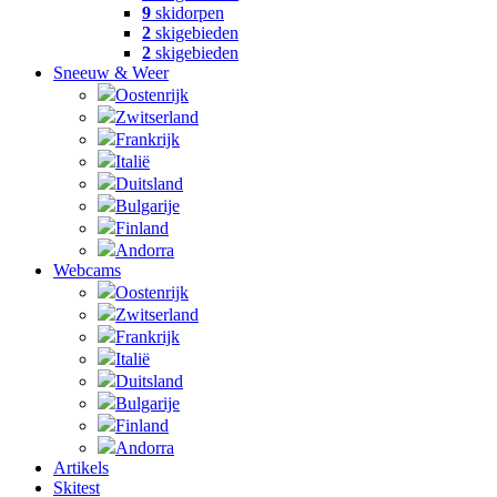
9
skidorpen
2
skigebieden
2
skigebieden
Sneeuw & Weer
Oostenrijk
Zwitserland
Frankrijk
Italië
Duitsland
Bulgarije
Finland
Andorra
Webcams
Oostenrijk
Zwitserland
Frankrijk
Italië
Duitsland
Bulgarije
Finland
Andorra
Artikels
Skitest