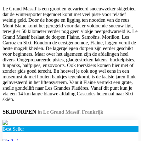
Le Grand Massif is een groot en gevarieerd sneeuwzeker skigebied
dat de wintersporter tegemoet komt met veel piste voor relatief
weinig geld. Door de hoogte en ligging ten noorden van de reus
Mont Blanc komt het geregeld voor dat er voldoende sneeuw ligt,
terwijl er 50 kilometer verder nog geen vlokje neergedwarreld is. Le
Grand Massif beslaat de dorpen Flaine, Samoëns, Morillon, Les
Carroz en Sixt. Rondom de eerstgenoemde, Flaine, liggen veruit de
beste mogelijkheden. De lagergelegen dorpen zijn eerder geschikt
voor beginners. Maar over het algemeen zijn de afdalingen heel
divers. Ongeprepareerde pistes, gladgestreken lakens, buckelpistes,
funparks, halfpipes, enzovoorts. Ook toerskiërs komen hier met of
zonder gids goed terecht. En hoewel je ook nog wel eens in een
museumstuk met houten bankjes tegenkomt, is de laatste jaren flink
geïnvesteerd in het liftensysteem. Vanuit Flaine vertrekt een grote,
snelle gondellift naar Les Grandes Platières. Vanaf dit punt kun je
via een 14 km lange blauwe afdaling Cascades helemaal naar Sixt
skiën.
SKIDORPEN
in Le Grand Massif, Frankrijk
Best Seller