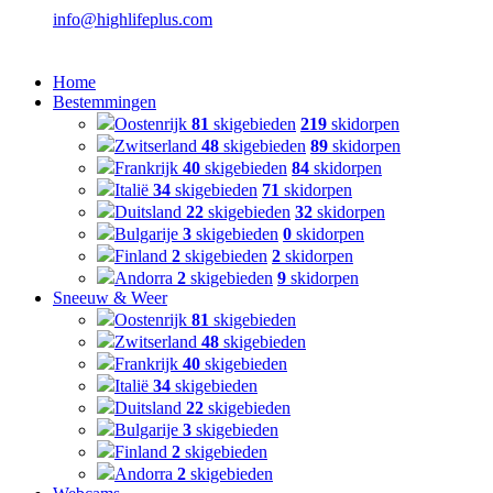
info@highlifeplus.com
Home
Bestemmingen
Oostenrijk
81
skigebieden
219
skidorpen
Zwitserland
48
skigebieden
89
skidorpen
Frankrijk
40
skigebieden
84
skidorpen
Italië
34
skigebieden
71
skidorpen
Duitsland
22
skigebieden
32
skidorpen
Bulgarije
3
skigebieden
0
skidorpen
Finland
2
skigebieden
2
skidorpen
Andorra
2
skigebieden
9
skidorpen
Sneeuw & Weer
Oostenrijk
81
skigebieden
Zwitserland
48
skigebieden
Frankrijk
40
skigebieden
Italië
34
skigebieden
Duitsland
22
skigebieden
Bulgarije
3
skigebieden
Finland
2
skigebieden
Andorra
2
skigebieden