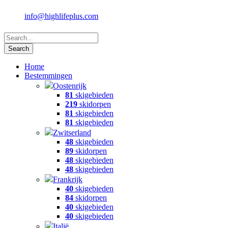
info@highlifeplus.com
Home
Bestemmingen
Oostenrijk
81
skigebieden
219
skidorpen
81
skigebieden
81
skigebieden
Zwitserland
48
skigebieden
89
skidorpen
48
skigebieden
48
skigebieden
Frankrijk
40
skigebieden
84
skidorpen
40
skigebieden
40
skigebieden
Italië