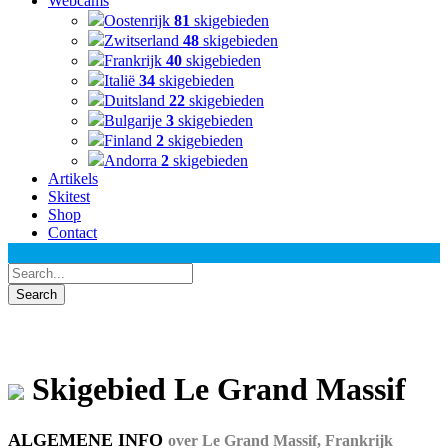
Webcams
Oostenrijk
81
skigebieden
Zwitserland
48
skigebieden
Frankrijk
40
skigebieden
Italië
34
skigebieden
Duitsland
22
skigebieden
Bulgarije
3
skigebieden
Finland
2
skigebieden
Andorra
2
skigebieden
Artikels
Skitest
Shop
Contact
Skigebied Le Grand Massif
ALGEMENE INFO
over Le Grand Massif, Frankrijk