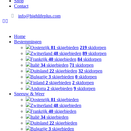
Shop
Contact
info@highlifeplus.com
Home
Bestemmingen
Oostenrijk
81
skigebieden
219
skidorpen
Zwitserland
48
skigebieden
89
skidorpen
Frankrijk
40
skigebieden
84
skidorpen
Italië
34
skigebieden
71
skidorpen
Duitsland
22
skigebieden
32
skidorpen
Bulgarije
3
skigebieden
0
skidorpen
Finland
2
skigebieden
2
skidorpen
Andorra
2
skigebieden
9
skidorpen
Sneeuw & Weer
Oostenrijk
81
skigebieden
Zwitserland
48
skigebieden
Frankrijk
40
skigebieden
Italië
34
skigebieden
Duitsland
22
skigebieden
Bulgarije
3
skigebieden