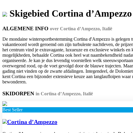
Skigebied Cortina d’Ampezzo
ALGEMENE INFO
over Cortina d’Ampezzo, Italië
De mondaine wintersportbestemming Cortina d'Ampezzo is gelegen tuss
vakantieoord wordt geroemd om zijn turbulente nachtleven, de prijze
het centrum vind je extravagante, luxueuze en exclusieve winkels en k
mogelijkheden, behaalde Cortina ook heel wat naambekendheid nada
organiseerde. Je kan je dus levendig voorstellen welk sneeuwsportaan
overwegend rood, op de voet gevolgd door de blauwe trajecten. Maar
gading niet vinden op de zwarte afdalingen. Integendeel, de Dolomie
kent Cortina een bijzonder extensieve keuze aan langlaufloipen waar 
bewonderen.
SKIDORPEN
in Cortina d’Ampezzo, Italië
Best Seller
Cortina d’Ampezzo