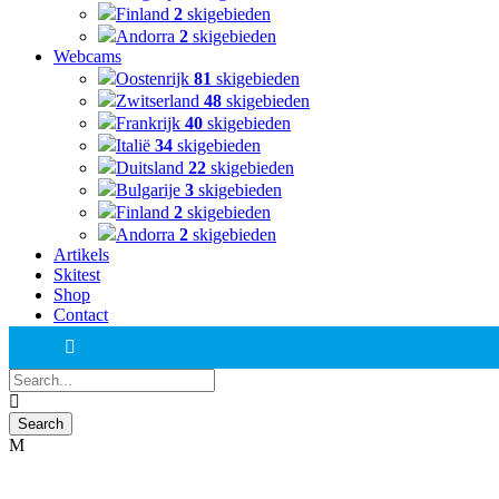
Finland
2
skigebieden
Andorra
2
skigebieden
Webcams
Oostenrijk
81
skigebieden
Zwitserland
48
skigebieden
Frankrijk
40
skigebieden
Italië
34
skigebieden
Duitsland
22
skigebieden
Bulgarije
3
skigebieden
Finland
2
skigebieden
Andorra
2
skigebieden
Artikels
Skitest
Shop
Contact