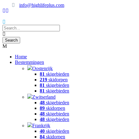
info@highlifeplus.com
Home
Bestemmingen
Oostenrijk
81
skigebieden
219
skidorpen
81
skigebieden
81
skigebieden
Zwitserland
48
skigebieden
89
skidorpen
48
skigebieden
48
skigebieden
Frankrijk
40
skigebieden
84
skidorpen