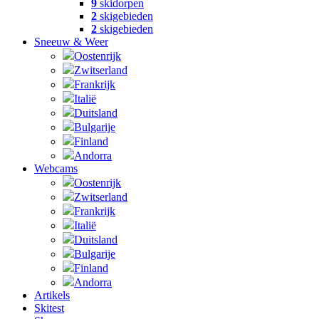
9
skidorpen
2
skigebieden
2
skigebieden
Sneeuw & Weer
Oostenrijk
Zwitserland
Frankrijk
Italië
Duitsland
Bulgarije
Finland
Andorra
Webcams
Oostenrijk
Zwitserland
Frankrijk
Italië
Duitsland
Bulgarije
Finland
Andorra
Artikels
Skitest