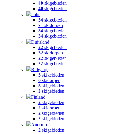
40
skigebieden
40
skigebieden
Italië
34
skigebieden
71
skidorpen
34
skigebieden
34
skigebieden
Duitsland
22
skigebieden
32
skidorpen
22
skigebieden
22
skigebieden
Bulgarije
3
skigebieden
0
skidorpen
3
skigebieden
3
skigebieden
Finland
2
skigebieden
2
skidorpen
2
skigebieden
2
skigebieden
Andorra
2
skigebieden