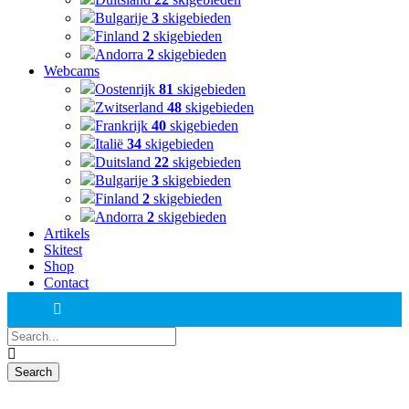
Bulgarije
3
skigebieden
Finland
2
skigebieden
Andorra
2
skigebieden
Webcams
Oostenrijk
81
skigebieden
Zwitserland
48
skigebieden
Frankrijk
40
skigebieden
Italië
34
skigebieden
Duitsland
22
skigebieden
Bulgarije
3
skigebieden
Finland
2
skigebieden
Andorra
2
skigebieden
Artikels
Skitest
Shop
Contact