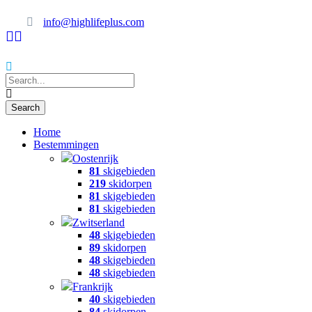
info@highlifeplus.com
Home
Bestemmingen
Oostenrijk
81
skigebieden
219
skidorpen
81
skigebieden
81
skigebieden
Zwitserland
48
skigebieden
89
skidorpen
48
skigebieden
48
skigebieden
Frankrijk
40
skigebieden
84
skidorpen