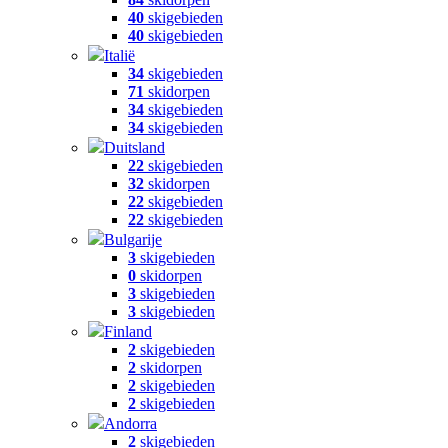
40
skigebieden
40
skigebieden
Italië
34
skigebieden
71
skidorpen
34
skigebieden
34
skigebieden
Duitsland
22
skigebieden
32
skidorpen
22
skigebieden
22
skigebieden
Bulgarije
3
skigebieden
0
skidorpen
3
skigebieden
3
skigebieden
Finland
2
skigebieden
2
skidorpen
2
skigebieden
2
skigebieden
Andorra
2
skigebieden