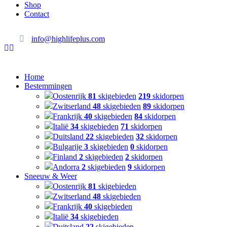
Shop
Contact
info@highlifeplus.com
Home
Bestemmingen
Oostenrijk
81
skigebieden
219
skidorpen
Zwitserland
48
skigebieden
89
skidorpen
Frankrijk
40
skigebieden
84
skidorpen
Italië
34
skigebieden
71
skidorpen
Duitsland
22
skigebieden
32
skidorpen
Bulgarije
3
skigebieden
0
skidorpen
Finland
2
skigebieden
2
skidorpen
Andorra
2
skigebieden
9
skidorpen
Sneeuw & Weer
Oostenrijk
81
skigebieden
Zwitserland
48
skigebieden
Frankrijk
40
skigebieden
Italië
34
skigebieden
Duitsland
22
skigebieden