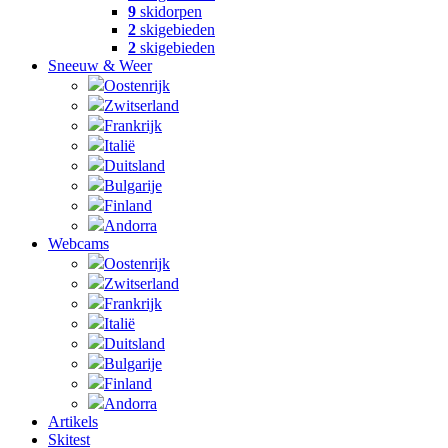
9
skidorpen
2
skigebieden
2
skigebieden
Sneeuw & Weer
Oostenrijk
Zwitserland
Frankrijk
Italië
Duitsland
Bulgarije
Finland
Andorra
Webcams
Oostenrijk
Zwitserland
Frankrijk
Italië
Duitsland
Bulgarije
Finland
Andorra
Artikels
Skitest