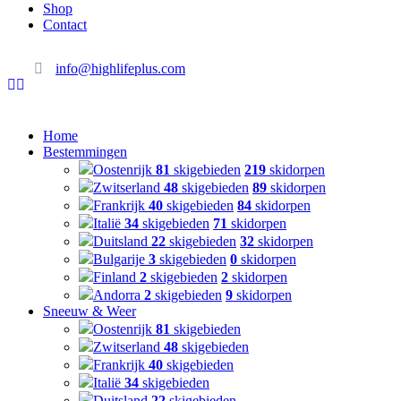
Shop
Contact
info@highlifeplus.com
Home
Bestemmingen
Oostenrijk
81
skigebieden
219
skidorpen
Zwitserland
48
skigebieden
89
skidorpen
Frankrijk
40
skigebieden
84
skidorpen
Italië
34
skigebieden
71
skidorpen
Duitsland
22
skigebieden
32
skidorpen
Bulgarije
3
skigebieden
0
skidorpen
Finland
2
skigebieden
2
skidorpen
Andorra
2
skigebieden
9
skidorpen
Sneeuw & Weer
Oostenrijk
81
skigebieden
Zwitserland
48
skigebieden
Frankrijk
40
skigebieden
Italië
34
skigebieden
Duitsland
22
skigebieden