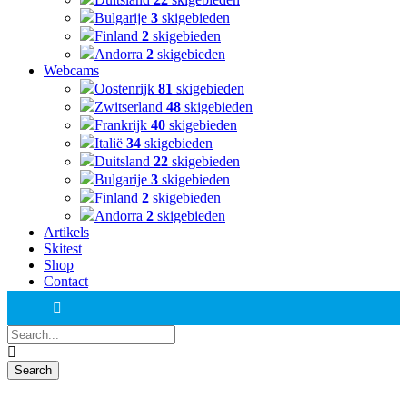
Bulgarije
3
skigebieden
Finland
2
skigebieden
Andorra
2
skigebieden
Webcams
Oostenrijk
81
skigebieden
Zwitserland
48
skigebieden
Frankrijk
40
skigebieden
Italië
34
skigebieden
Duitsland
22
skigebieden
Bulgarije
3
skigebieden
Finland
2
skigebieden
Andorra
2
skigebieden
Artikels
Skitest
Shop
Contact