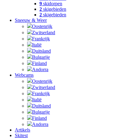
9
skidorpen
2
skigebieden
2
skigebieden
Sneeuw & Weer
Oostenrijk
Zwitserland
Frankrijk
Italië
Duitsland
Bulgarije
Finland
Andorra
Webcams
Oostenrijk
Zwitserland
Frankrijk
Italië
Duitsland
Bulgarije
Finland
Andorra
Artikels
Skitest