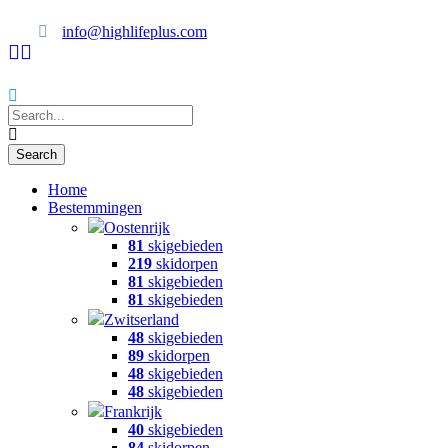
info@highlifeplus.com
Home
Bestemmingen
Oostenrijk
81
skigebieden
219
skidorpen
81
skigebieden
81
skigebieden
Zwitserland
48
skigebieden
89
skidorpen
48
skigebieden
48
skigebieden
Frankrijk
40
skigebieden
84
skidorpen