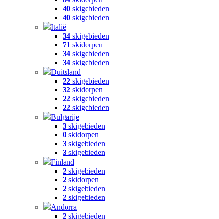
40
skigebieden
40
skigebieden
Italië
34
skigebieden
71
skidorpen
34
skigebieden
34
skigebieden
Duitsland
22
skigebieden
32
skidorpen
22
skigebieden
22
skigebieden
Bulgarije
3
skigebieden
0
skidorpen
3
skigebieden
3
skigebieden
Finland
2
skigebieden
2
skidorpen
2
skigebieden
2
skigebieden
Andorra
2
skigebieden