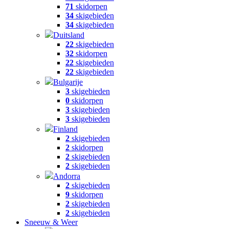
71
skidorpen
34
skigebieden
34
skigebieden
Duitsland
22
skigebieden
32
skidorpen
22
skigebieden
22
skigebieden
Bulgarije
3
skigebieden
0
skidorpen
3
skigebieden
3
skigebieden
Finland
2
skigebieden
2
skidorpen
2
skigebieden
2
skigebieden
Andorra
2
skigebieden
9
skidorpen
2
skigebieden
2
skigebieden
Sneeuw & Weer