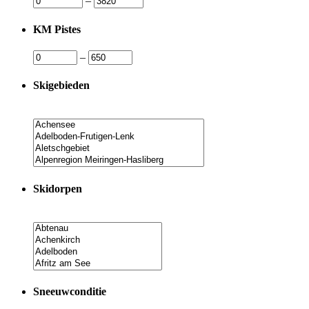
–
KM Pistes
–
Skigebieden
Skidorpen
Sneeuwconditie