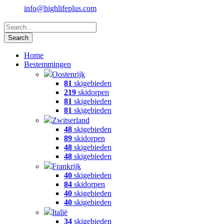
info@highlifeplus.com
Home
Bestemmingen
Oostenrijk
81
skigebieden
219
skidorpen
81
skigebieden
81
skigebieden
Zwitserland
48
skigebieden
89
skidorpen
48
skigebieden
48
skigebieden
Frankrijk
40
skigebieden
84
skidorpen
40
skigebieden
40
skigebieden
Italië
34
skigebieden