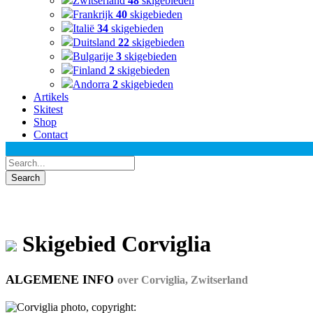
Zwitserland
48
skigebieden
Frankrijk
40
skigebieden
Italië
34
skigebieden
Duitsland
22
skigebieden
Bulgarije
3
skigebieden
Finland
2
skigebieden
Andorra
2
skigebieden
Artikels
Skitest
Shop
Contact
Skigebied Corviglia
ALGEMENE INFO
over Corviglia, Zwitserland