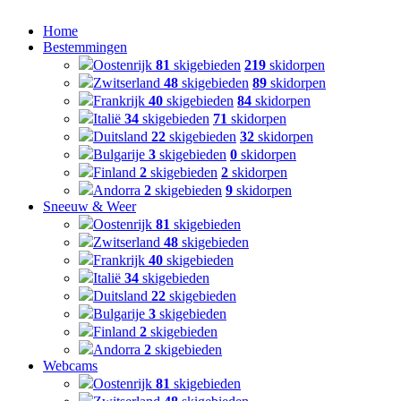
Home
Bestemmingen
Oostenrijk
81
skigebieden
219
skidorpen
Zwitserland
48
skigebieden
89
skidorpen
Frankrijk
40
skigebieden
84
skidorpen
Italië
34
skigebieden
71
skidorpen
Duitsland
22
skigebieden
32
skidorpen
Bulgarije
3
skigebieden
0
skidorpen
Finland
2
skigebieden
2
skidorpen
Andorra
2
skigebieden
9
skidorpen
Sneeuw & Weer
Oostenrijk
81
skigebieden
Zwitserland
48
skigebieden
Frankrijk
40
skigebieden
Italië
34
skigebieden
Duitsland
22
skigebieden
Bulgarije
3
skigebieden
Finland
2
skigebieden
Andorra
2
skigebieden
Webcams
Oostenrijk
81
skigebieden