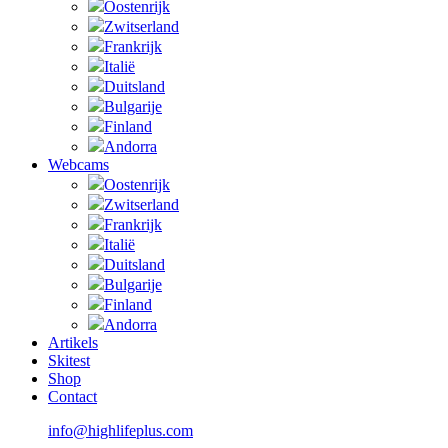
Oostenrijk
Zwitserland
Frankrijk
Italië
Duitsland
Bulgarije
Finland
Andorra
Webcams
Oostenrijk
Zwitserland
Frankrijk
Italië
Duitsland
Bulgarije
Finland
Andorra
Artikels
Skitest
Shop
Contact
info@highlifeplus.com