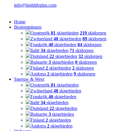
info@highlifeplus.com
Home
Bestemmingen
Oostenrijk
81
skigebieden
219
skidorpen
Zwitserland
48
skigebieden
89
skidorpen
Frankrijk
40
skigebieden
84
skidorpen
Italië
34
skigebieden
71
skidorpen
Duitsland
22
skigebieden
32
skidorpen
Bulgarije
3
skigebieden
0
skidorpen
Finland
2
skigebieden
2
skidorpen
Andorra
2
skigebieden
9
skidorpen
Sneeuw & Weer
Oostenrijk
81
skigebieden
Zwitserland
48
skigebieden
Frankrijk
40
skigebieden
Italië
34
skigebieden
Duitsland
22
skigebieden
Bulgarije
3
skigebieden
Finland
2
skigebieden
Andorra
2
skigebieden