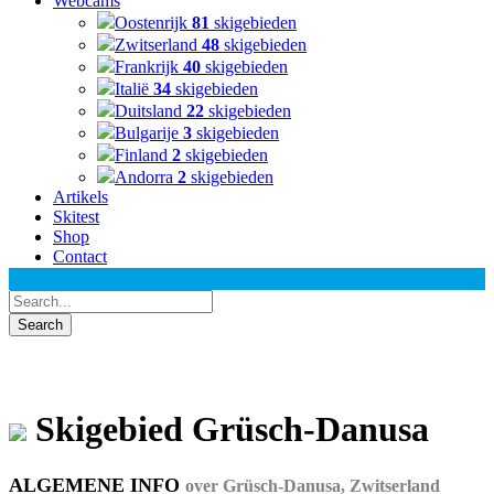
Webcams
Oostenrijk
81
skigebieden
Zwitserland
48
skigebieden
Frankrijk
40
skigebieden
Italië
34
skigebieden
Duitsland
22
skigebieden
Bulgarije
3
skigebieden
Finland
2
skigebieden
Andorra
2
skigebieden
Artikels
Skitest
Shop
Contact
Skigebied Grüsch-Danusa
ALGEMENE INFO
over Grüsch-Danusa, Zwitserland