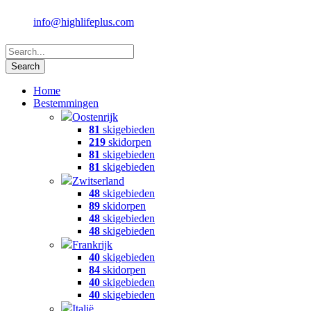
info@highlifeplus.com
Home
Bestemmingen
Oostenrijk
81
skigebieden
219
skidorpen
81
skigebieden
81
skigebieden
Zwitserland
48
skigebieden
89
skidorpen
48
skigebieden
48
skigebieden
Frankrijk
40
skigebieden
84
skidorpen
40
skigebieden
40
skigebieden
Italië