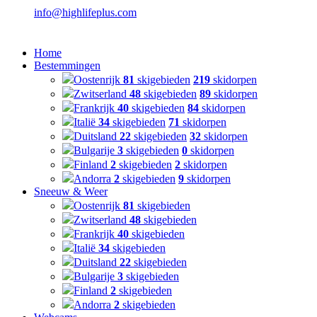
info@highlifeplus.com
Home
Bestemmingen
Oostenrijk
81
skigebieden
219
skidorpen
Zwitserland
48
skigebieden
89
skidorpen
Frankrijk
40
skigebieden
84
skidorpen
Italië
34
skigebieden
71
skidorpen
Duitsland
22
skigebieden
32
skidorpen
Bulgarije
3
skigebieden
0
skidorpen
Finland
2
skigebieden
2
skidorpen
Andorra
2
skigebieden
9
skidorpen
Sneeuw & Weer
Oostenrijk
81
skigebieden
Zwitserland
48
skigebieden
Frankrijk
40
skigebieden
Italië
34
skigebieden
Duitsland
22
skigebieden
Bulgarije
3
skigebieden
Finland
2
skigebieden
Andorra
2
skigebieden