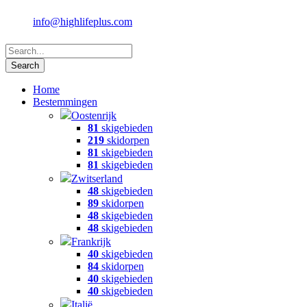
info@highlifeplus.com
Home
Bestemmingen
Oostenrijk
81
skigebieden
219
skidorpen
81
skigebieden
81
skigebieden
Zwitserland
48
skigebieden
89
skidorpen
48
skigebieden
48
skigebieden
Frankrijk
40
skigebieden
84
skidorpen
40
skigebieden
40
skigebieden
Italië