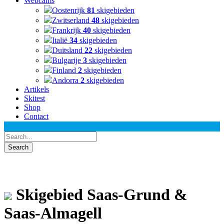
Webcams
Oostenrijk
81
skigebieden
Zwitserland
48
skigebieden
Frankrijk
40
skigebieden
Italië
34
skigebieden
Duitsland
22
skigebieden
Bulgarije
3
skigebieden
Finland
2
skigebieden
Andorra
2
skigebieden
Artikels
Skitest
Shop
Contact
Skigebied Saas-Grund &
Saas-Almagell