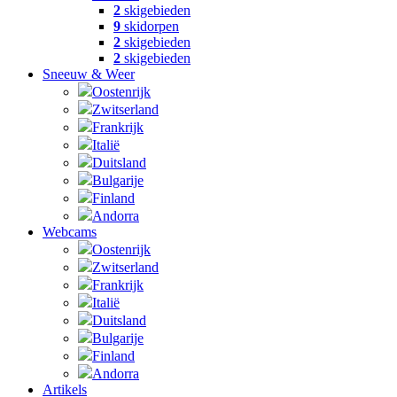
2
skigebieden
9
skidorpen
2
skigebieden
2
skigebieden
Sneeuw & Weer
Oostenrijk
Zwitserland
Frankrijk
Italië
Duitsland
Bulgarije
Finland
Andorra
Webcams
Oostenrijk
Zwitserland
Frankrijk
Italië
Duitsland
Bulgarije
Finland
Andorra
Artikels