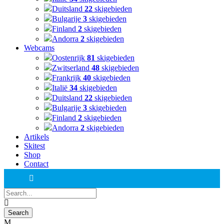
Duitsland
22
skigebieden
Bulgarije
3
skigebieden
Finland
2
skigebieden
Andorra
2
skigebieden
Webcams
Oostenrijk
81
skigebieden
Zwitserland
48
skigebieden
Frankrijk
40
skigebieden
Italië
34
skigebieden
Duitsland
22
skigebieden
Bulgarije
3
skigebieden
Finland
2
skigebieden
Andorra
2
skigebieden
Artikels
Skitest
Shop
Contact