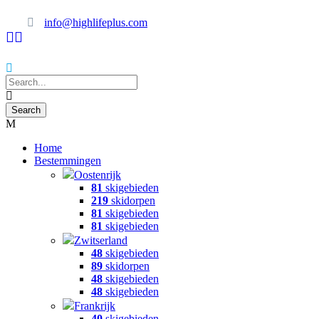
info@highlifeplus.com
Home
Bestemmingen
Oostenrijk
81
skigebieden
219
skidorpen
81
skigebieden
81
skigebieden
Zwitserland
48
skigebieden
89
skidorpen
48
skigebieden
48
skigebieden
Frankrijk
40
skigebieden