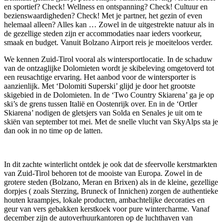
en sportief? Check! Wellness en ontspanning? Check! Cultuur en
bezienswaardigheden? Check! Met je partner, het gezin of even
helemaal alleen? Alles kan … Zowel in de uitgestrekte natuur als in
de gezellige steden zijn er accommodaties naar ieders voorkeur,
smaak en budget. Vanuit Bolzano Airport reis je moeiteloos verder.
We kennen Zuid-Tirol vooral als wintersportlocatie. In de schaduw
van de ontzaglijke Dolomieten wordt je skibeleving omgetoverd tot
een reusachtige ervaring. Het aanbod voor de wintersporter is
aanzienlijk. Met ‘Dolomiti Superski’ glijd je door het grootste
skigebied in de Dolomieten. In de ‘Two Country Skiarena’ ga je op
ski’s de grens tussen Italië en Oostenrijk over. En in de ‘Ortler
Skiarena’ nodigen de gletsjers van Solda en Senales je uit om te
skiën van september tot mei. Met de snelle vlucht van SkyAlps sta je
dan ook in no time op de latten.
In dit zachte winterlicht ontdek je ook dat de sfeervolle kerstmarkten
van Zuid-Tirol behoren tot de mooiste van Europa. Zowel in de
grotere steden (Bolzano, Meran en Brixen) als in de kleine, gezellige
dorpjes ( zoals Sterzing, Bruneck of Innichen) zorgen de authentieke
houten kraampjes, lokale producten, ambachtelijke decoraties en
geur van vers gebakken kerstkoek voor pure wintercharme. Vanaf
december zijn de autoverhuurkantoren op de luchthaven van