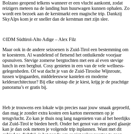
Bolzano geopend telkens wanneer er een vlucht aankomt, zodat
reizigers meteen na de landing hun huurwagen kunnen ophalen. Zo
wordt een bezoek aan de kerstmarkt een magische trip. Dankzij
SkyAlps kom je er sneller dan de kerstman met zijn slee.
©IDM Südtirol-Alto Adige – Alex Filz
Maar ook in de andere seizoenen is Zuid-Tirol een bestemming om
te koesteren. Al wandelend of fietsend het ontluikende voorjaar
opsnuiven. Stevige zomerse bergtochten met een al even stevige
lunch in een berghut. Cosy genieten in een van de vele wellness-
gelegenheden. Of wat dacht je van de Zuid-Tiroolse Wijnroute,
tussen wijngaarden, middeleeuwse kastelen en moderne
kelderarchitectuur? Bij elke uitstap die je kiest, krijg je de prachtige
panorama’s er gratis bij.
Heb je trouwens een lokale wijn precies naar jouw smaak geproefd,
dan mag je zonder extra kosten een karton meenemen op je
terugvlucht. Zo kan je thuis nog lang nagenieten van al het heerlijks
dat Zuid-Tirol te bieden heeft. Onder het genot van een goed glaasje
kan je dan ook meteen je volgende trip inplannen. Want met dit