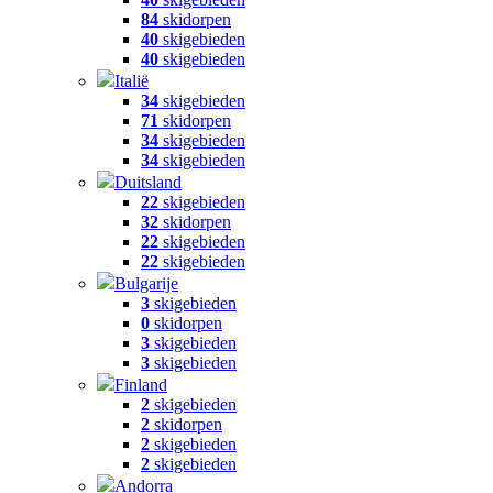
84
skidorpen
40
skigebieden
40
skigebieden
Italië
34
skigebieden
71
skidorpen
34
skigebieden
34
skigebieden
Duitsland
22
skigebieden
32
skidorpen
22
skigebieden
22
skigebieden
Bulgarije
3
skigebieden
0
skidorpen
3
skigebieden
3
skigebieden
Finland
2
skigebieden
2
skidorpen
2
skigebieden
2
skigebieden
Andorra