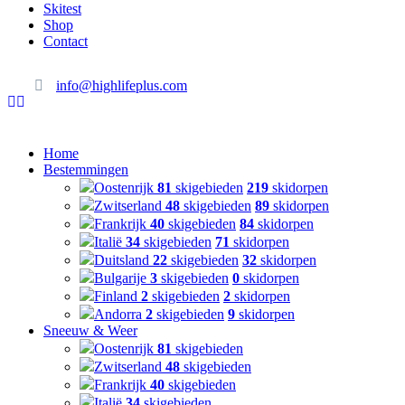
Skitest
Shop
Contact
info@highlifeplus.com
Home
Bestemmingen
Oostenrijk
81
skigebieden
219
skidorpen
Zwitserland
48
skigebieden
89
skidorpen
Frankrijk
40
skigebieden
84
skidorpen
Italië
34
skigebieden
71
skidorpen
Duitsland
22
skigebieden
32
skidorpen
Bulgarije
3
skigebieden
0
skidorpen
Finland
2
skigebieden
2
skidorpen
Andorra
2
skigebieden
9
skidorpen
Sneeuw & Weer
Oostenrijk
81
skigebieden
Zwitserland
48
skigebieden
Frankrijk
40
skigebieden
Italië
34
skigebieden