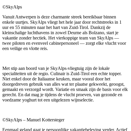
©SkyAlps
Vanuit Antwerpen is deze charmante streek bereikbaar binnen
enkele uurtjes. SkyAlps vliegt het hele jaar door rechtstreeks in 1
uur en 55 minuten naar het hart van Zuid-Tirol. Dankzij de
kleinschalige luchthavens in zowel Deurne als Bolzano, start je
vakantie zonder hectiek. Het vierkoppige team van SkyAlps —
twee piloten en evenveel cabinepersoneel — zorgt elke vlucht voor
een veilige en vlotte reis.
Met stip aan boord van je SkyAlps-vliegtuig zijn de lokale
specialiteiten uit de regio. Culinair is Zuid-Tirol een echte topper.
Niet enkel door de Italiaanse keuken, maar vooral door het
doorgedreven gebruik van alles wat ter plaatse gekweekt, geoogst,
gemaakt en verzorgd wordt. Variatie en smaak zijn de basis voor elk
gerecht. En dat mag je tijdens de vlucht proeven, van gezonde en
voedzame yoghurt tot een uitgelezen wijnselectie.
©SkyAlps – Manuel Kottersteger
Eenmaal geland gaat je persoonlijke vakantiebeleving verder. Actief