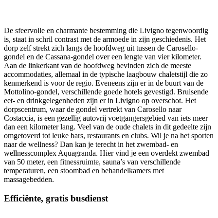
De sfeervolle en charmante bestemming die Livigno tegenwoordig
is, staat in schril contrast met de armoede in zijn geschiedenis. Het
dorp zelf strekt zich langs de hoofdweg uit tussen de Carosello-
gondel en de Cassana-gondel over een lengte van vier kilometer.
Aan de linkerkant van de hoofdweg bevinden zich de meeste
accommodaties, allemaal in de typische laagbouw chaletstijl die zo
kenmerkend is voor de regio. Eveneens zijn er in de buurt van de
Mottolino-gondel, verschillende goede hotels gevestigd. Bruisende
eet- en drinkgelegenheden zijn er in Livigno op overschot. Het
dorpscentrum, waar de gondel vertrekt van Carosello naar
Costaccia, is een gezellig autovrij voetgangersgebied van iets meer
dan een kilometer lang. Veel van de oude chalets in dit gedeelte zijn
omgetoverd tot leuke bars, restaurants en clubs. Wil je na het sporten
naar de wellness? Dan kan je terecht in het zwembad- en
wellnesscomplex Aquagranda. Hier vind je een overdekt zwembad
van 50 meter, een fitnessruimte, sauna’s van verschillende
temperaturen, een stoombad en behandelkamers met
massagebedden.
Efficiënte, gratis busdienst