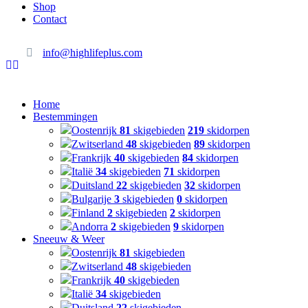
Shop
Contact
info@highlifeplus.com
Home
Bestemmingen
Oostenrijk
81
skigebieden
219
skidorpen
Zwitserland
48
skigebieden
89
skidorpen
Frankrijk
40
skigebieden
84
skidorpen
Italië
34
skigebieden
71
skidorpen
Duitsland
22
skigebieden
32
skidorpen
Bulgarije
3
skigebieden
0
skidorpen
Finland
2
skigebieden
2
skidorpen
Andorra
2
skigebieden
9
skidorpen
Sneeuw & Weer
Oostenrijk
81
skigebieden
Zwitserland
48
skigebieden
Frankrijk
40
skigebieden
Italië
34
skigebieden
Duitsland
22
skigebieden