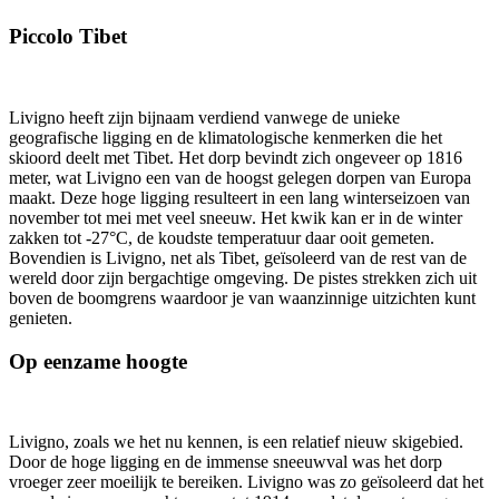
Piccolo Tibet
Livigno heeft zijn bijnaam verdiend vanwege de unieke
geografische ligging en de klimatologische kenmerken die het
skioord deelt met Tibet. Het dorp bevindt zich ongeveer op 1816
meter, wat Livigno een van de hoogst gelegen dorpen van Europa
maakt. Deze hoge ligging resulteert in een lang winterseizoen van
november tot mei met veel sneeuw. Het kwik kan er in de winter
zakken tot -27°C, de koudste temperatuur daar ooit gemeten.
Bovendien is Livigno, net als Tibet, geïsoleerd van de rest van de
wereld door zijn bergachtige omgeving. De pistes strekken zich uit
boven de boomgrens waardoor je van waanzinnige uitzichten kunt
genieten.
Op eenzame hoogte
Livigno, zoals we het nu kennen, is een relatief nieuw skigebied.
Door de hoge ligging en de immense sneeuwval was het dorp
vroeger zeer moeilijk te bereiken. Livigno was zo geïsoleerd dat het