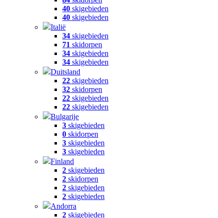
40
skigebieden
40
skigebieden
Italië
34
skigebieden
71
skidorpen
34
skigebieden
34
skigebieden
Duitsland
22
skigebieden
32
skidorpen
22
skigebieden
22
skigebieden
Bulgarije
3
skigebieden
0
skidorpen
3
skigebieden
3
skigebieden
Finland
2
skigebieden
2
skidorpen
2
skigebieden
2
skigebieden
Andorra
2
skigebieden