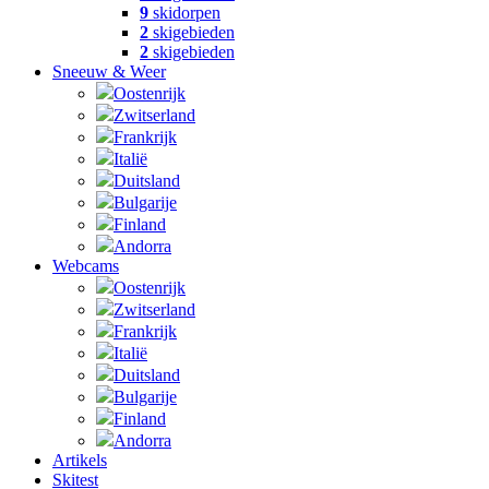
9
skidorpen
2
skigebieden
2
skigebieden
Sneeuw & Weer
Oostenrijk
Zwitserland
Frankrijk
Italië
Duitsland
Bulgarije
Finland
Andorra
Webcams
Oostenrijk
Zwitserland
Frankrijk
Italië
Duitsland
Bulgarije
Finland
Andorra
Artikels
Skitest