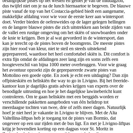
belangrijkste pistes op het westen en geniet je van de middagzon,
dus twijfel niet om je na de lunch hiernaartoe te begeven. De blauwe
piste vanaf de top van het Costaccia-gebied biedt een aangename,
makkelijke afdaling voor wie voor de eerste keer aan wintersport
doet. Verder bieden de oefenweides op de lager gelegen hellingen
en de langere blauwe pistes die zich uitstrekken aan beide zijden van
de vallei een rustige omgeving om het skiën of snowboarden onder
de knie te krijgen. Ben je al wat gevorderd in de wintersport, dan
kan je terecht op de pistes boven de boomgrens. De meeste pistes
zijn hier rood van kleur, niet te steil en steeds uitstekend
geprepareerd, waardoor het heel comfortabel skiën is. Dit comfort is
extra fijn omdat de afdalingen zeer lang zijn en soms zelfs een
hoogteverschil van bijna 1000 meter overbruggen. Voor wie graag
het avontuur opzoekt zijn de geprepareerde zwarte pistes van
Mottolino een goede optie. En zoek je echt een uitdaging? Dan zijn
offpisteskiën en heliskiën the way to go in Livigno. Bij het freeride-
kantoor kun je dagelijks gratis advies krijgen van experts over de
benodigde uitrusting en hoe je het dagelijkse lawinebericht kunt
controleren. Om te gaan heliskiën met een berggids worden er
verschillende pakketten aangeboden van één helidrop tot
meerdaagse tochten van twee, drie of zelfs meer dagen. Natuurlijk
hoef je niet heel je vakantie in Livigno te blijven. Met de Alta
Valtellina-liftpas heb je toegang tot de pistes van Bormio, dat
ongeveer op een uur rijden met de bus ligt. En met je Livigno-liftpas
krijg je bovendien korting op een dagpas voor St. Moritz in