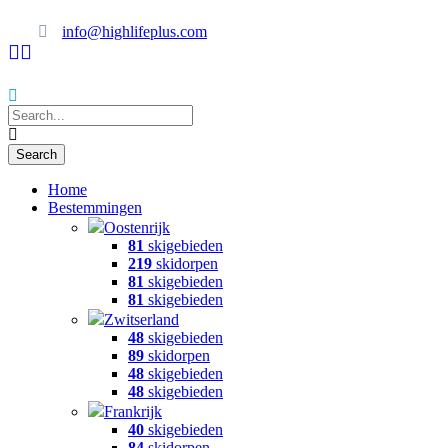
info@highlifeplus.com
Home
Bestemmingen
Oostenrijk
81
skigebieden
219
skidorpen
81
skigebieden
81
skigebieden
Zwitserland
48
skigebieden
89
skidorpen
48
skigebieden
48
skigebieden
Frankrijk
40
skigebieden
84
skidorpen