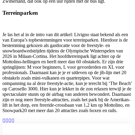
Zwitserland, dat ook op een uur rijden met de bus ligt.
Terreinparken
Je las het al in de intro van dit artikel: Livigno staat bekend als een
van Europa’s topbestemmingen voor terreinparken. Hierdoor is de
bestemming gekozen als gastlocatie voor de freestyle- en
snowboardwedstrijden tijdens de Olympische Winterspelen van
2026 in Milaan-Cortina. Het hoofdterreinpark ligt achter op de
Mottolino-hellingen en heeft meer dan 60 obstakels. Er zijn drie
springlijnen: M voor beginners, L voor gevorderden en XL voor
professionals. Daarnaast kan je je er uitleven op de jib-lijn met 20
obstakels zoals mini-vulkanen en quarterpipes. Voor wat
ontspanning na al deze freestyle-actie, kun je terecht bij ‘The Beach’
op Carosello 3000. Hier kun je lekker in de zon relaxen terwijl je de
spectaculaire stunts op de airbag van anderen bewondert. Daarnaast
zijn er nog meer freestyle-attracties, zoals het park bij de Amerikan-
lift in het dorp, een freeride-crossbaan van 1,2 km op Mottolino, en
Snowpark20 met meer dan 20 attracties zoals boxen en rails.