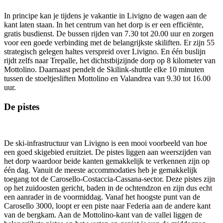
In principe kan je tijdens je vakantie in Livigno de wagen aan de
kant laten staan. In het centrum van het dorp is er een efficiënte,
gratis busdienst. De bussen rijden van 7.30 tot 20.00 uur en zorgen
voor een goede verbinding met de belangrijkste skiliften. Er zijn 55
strategisch gelegen haltes verspreid over Livigno. En één buslijn
rijdt zelfs naar Trepalle, het dichtstbijzijnde dorp op 8 kilometer van
Mottolino. Daarnaast pendelt de Skilink-shuttle elke 10 minuten
tussen de stoeltjesliften Mottolino en Valandrea van 9.30 tot 16.00
uur.
De pistes
De ski-infrastructuur van Livigno is een mooi voorbeeld van hoe
een goed skigebied eruitziet. De pistes liggen aan weerszijden van
het dorp waardoor beide kanten gemakkelijk te verkennen zijn op
één dag. Vanuit de meeste accommodaties heb je gemakkelijk
toegang tot de Carosello-Costaccia-Cassana-sector. Deze pistes zijn
op het zuidoosten gericht, baden in de ochtendzon en zijn dus echt
een aanrader in de voormiddag. Vanaf het hoogste punt van de
Carosello 3000, loopt er een piste naar Federia aan de andere kant
van de bergkam. Aan de Mottolino-kant van de vallei liggen de