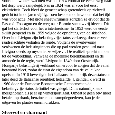
voor de inwoners wachten was tot 1914 voordat de eerste weg naar
het dorp werd aangelegd. Pas in 1924 was er voor het eerst
elektriciteit. Toch bleef de gemeenschap grotendeels op zichzelf
gericht tot in de jaren vijftig. Toen besloten de inwoners dat het tijd
was voor actie. Met grote sneeuwruimers zorgden ze ervoor dat de
Passo di Foscagno en de weg naar Bormio sneeuwvrij bleven. Dit
gaf het startschot voor het wintertoerisme. In 1953 werd de eerste
skilift geopend en in 1959 volgde de oprichting van de skischool.
Over hoe Livigno zijn belastingvrije status verkreeg, doen er veel
raadselachtige verhalen de ronde. Volgens de overlevering
verdwenen de belastinginners die op pad werden gestuurd naar
Livigno steeds op mysterieuze wijze … De realiteit spreekt minder
tot de verbeelding. Vanwege de moeilijke bereikbaarheid en de
armoede in de regio, werd Livigno in 1840 door Oostenrijk-
Hongarije belastingvrij verklaard om ervoor te zorgen dat de vallei
bewoond bleef, zodat de staat de eigendom van de vallei kon
opeisen. In 1910 bevestigde het Italiaanse koninkrijk deze status en
later deed de Italiaanse republiek hetzelfde. Uiteindelijk werd in
1960 door de Europese Economische Gemeenschap de
belastingvrije status definitief vastgelegd. Dit is natuurlijk leuk
meegenomen als je er op wintersport gaat. Omdat je geen btw moet
betalen op drank, benzine en consumptiegoederen, kan je de
uitgaven ter plaatse enorm drukken.
Sfeervol en charmant