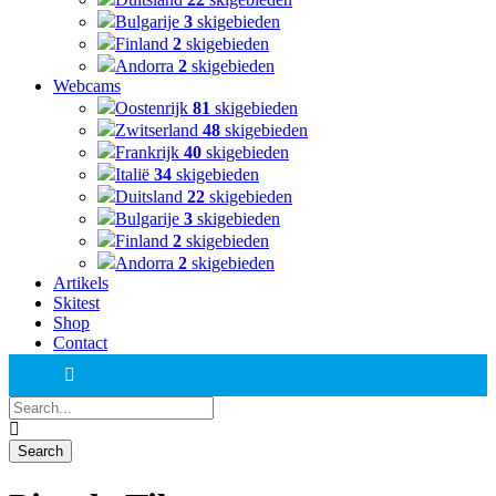
Bulgarije
3
skigebieden
Finland
2
skigebieden
Andorra
2
skigebieden
Webcams
Oostenrijk
81
skigebieden
Zwitserland
48
skigebieden
Frankrijk
40
skigebieden
Italië
34
skigebieden
Duitsland
22
skigebieden
Bulgarije
3
skigebieden
Finland
2
skigebieden
Andorra
2
skigebieden
Artikels
Skitest
Shop
Contact