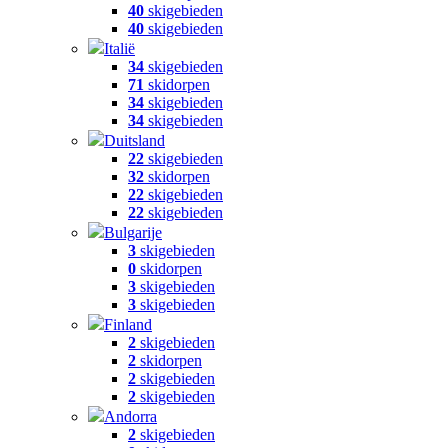
40
skigebieden
40
skigebieden
Italië
34
skigebieden
71
skidorpen
34
skigebieden
34
skigebieden
Duitsland
22
skigebieden
32
skidorpen
22
skigebieden
22
skigebieden
Bulgarije
3
skigebieden
0
skidorpen
3
skigebieden
3
skigebieden
Finland
2
skigebieden
2
skidorpen
2
skigebieden
2
skigebieden
Andorra
2
skigebieden