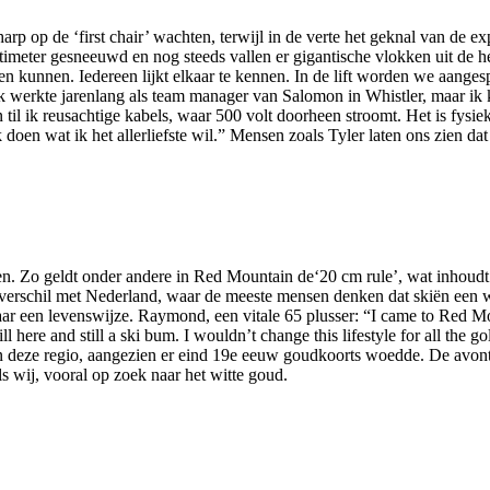
p op de ‘first chair’ wachten, terwijl in de verte het geknal van de expl
entimeter gesneeuwd en nog steeds vallen er gigantische vlokken uit d
en kunnen. Iedereen lijkt elkaar te kennen. In de lift worden we aanges
e. “Ik werkte jarenlang als team manager van Salomon in Whistler, maar i
n til ik reusachtige kabels, waar 500 volt doorheen stroomt. Het is fysi
 doen wat ik het allerliefste wil.” Mensen zoals Tyler laten ons zien da
. Zo geldt onder andere in Red Mountain de‘20 cm rule’, wat inhoudt 
n verschil met Nederland, waar de meeste mensen denken dat skiën een 
maar een levenswijze. Raymond, een vitale 65 plusser: “I came to Red M
ll here and still a ski bum. I wouldn’t change this lifestyle for all the g
 in deze regio, aangezien er eind 19e eeuw goudkoorts woedde. De avont
s wij, vooral op zoek naar het witte goud.