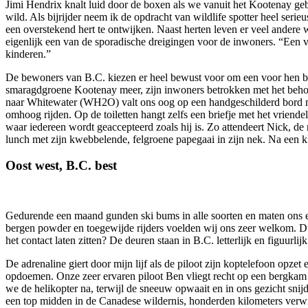
Jimi Hendrix knalt luid door de boxen als we vanuit het Kootenay g
wild. Als bijrijder neem ik de opdracht van wildlife spotter heel serie
een overstekend hert te ontwijken. Naast herten leven er veel andere
eigenlijk een van de sporadische dreigingen voor de inwoners. “Een v
kinderen.”
De bewoners van B.C. kiezen er heel bewust voor om een voor hen bet
smaragdgroene Kootenay meer, zijn inwoners betrokken met het behou
naar Whitewater (WH2O) valt ons oog op een handgeschilderd bord me
omhoog rijden. Op de toiletten hangt zelfs een briefje met het vriende
waar iedereen wordt geaccepteerd zoals hij is. Zo attendeert Nick, de
lunch met zijn kwebbelende, felgroene papegaai in zijn nek. Na een klei
Oost west, B.C. best
Gedurende een maand gunden ski bums in alle soorten en maten ons een 
bergen powder en toegewijde rijders voelden wij ons zeer welkom. Dus 
het contact laten zitten? De deuren staan in B.C. letterlijk en figuurl
De adrenaline giert door mijn lijf als de piloot zijn koptelefoon opz
opdoemen. Onze zeer ervaren piloot Ben vliegt recht op een bergkam af
we de helikopter na, terwijl de sneeuw opwaait en in ons gezicht sni
een top midden in de Canadese wildernis, honderden kilometers verwijde