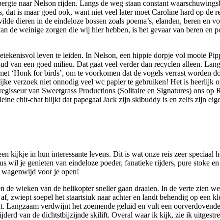
ebergte naar Nelson rijden. Langs de weg staan constant waarschuwing
us, dat is maar goed ook, want niet veel later moet Caroline hard op de 
 wilde dieren in de eindeloze bossen zoals poema’s, elanden, beren en 
an de weinige zorgen die wij hier hebben, is het gevaar van beren en 
ekenisvol leven te leiden. In Nelson, een hippie dorpje vol mooie Pi
d van een goed milieu. Dat gaat veel verder dan recyclen alleen. Lan
t ‘Honk for birds’, om te voorkomen dat de vogels verrast worden door
lijke verzoek niet onnodig veel wc papier te gebruiken! Het is heerlijk 
 regisseur van Sweetgrass Productions (Solitaire en Signatures) ons op R
ne chit-chat blijkt dat papegaai Jack zijn skibuddy is en zelfs zijn eig
kijkje in hun interessante levens. Dit is wat onze reis zeer speciaal 
wil je genieten van eindeloze poeder, fanatieke rijders, pure stoke en
ijk wagenwijd voor je open!
et en de wieken van de helikopter sneller gaan draaien. In de verte zie
, zwiept soepel het staartstuk naar achter en landt behendig op een kl
jdt. Langzaam verdwijnt het zoemende geluid en vult een oorverdovende 
rd van de dichtstbijzijnde skilift. Overal waar ik kijk, zie ik uitgest