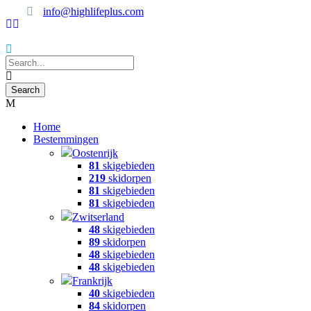
info@highlifeplus.com
Home
Bestemmingen
Oostenrijk
81
skigebieden
219
skidorpen
81
skigebieden
81
skigebieden
Zwitserland
48
skigebieden
89
skidorpen
48
skigebieden
48
skigebieden
Frankrijk
40
skigebieden
84
skidorpen