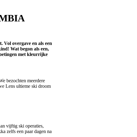
UMBIA
t. Vol overgave en als een
kind! Wat begon als een,
oetingen met kleurrijke
. We bezochten meerdere
 we Lens ultieme ski droom
vijftig ski operaties,
ekka zelfs een paar dagen na