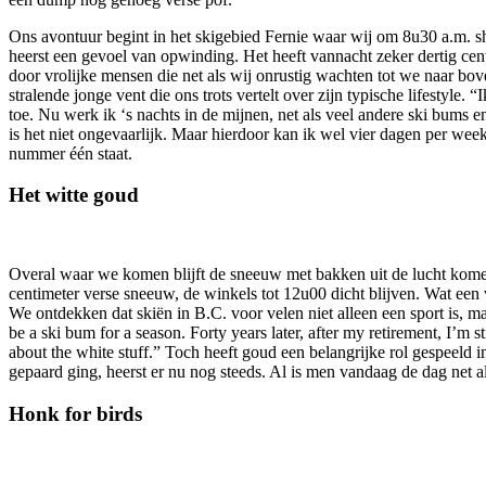
Ons avontuur begint in het skigebied Fernie waar wij om 8u30 a.m. shar
heerst een gevoel van opwinding. Het heeft vannacht zeker dertig c
door vrolijke mensen die net als wij onrustig wachten tot we naar bov
stralende jonge vent die ons trots vertelt over zijn typische lifestyl
toe. Nu werk ik ‘s nachts in de mijnen, net als veel andere ski bums e
is het niet ongevaarlijk. Maar hierdoor kan ik wel vier dagen per week
nummer één staat.
Het witte goud
Overal waar we komen blijft de sneeuw met bakken uit de lucht komen
centimeter verse sneeuw, de winkels tot 12u00 dicht blijven. Wat ee
We ontdekken dat skiën in B.C. voor velen niet alleen een sport is, 
be a ski bum for a season. Forty years later, after my retirement, I’m sti
about the white stuff.” Toch heeft goud een belangrijke rol gespeeld
gepaard ging, heerst er nu nog steeds. Al is men vandaag de dag net al
Honk for birds