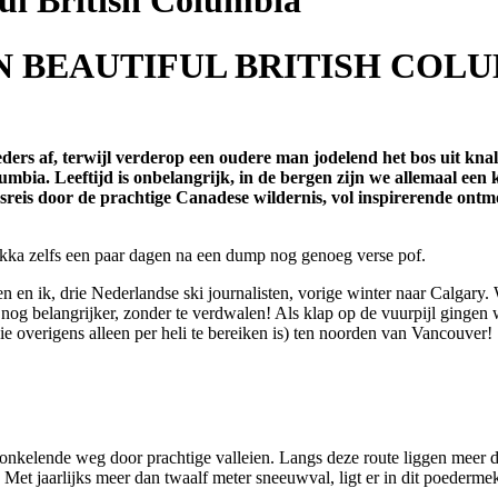
ful British Columbia
IN BEAUTIFUL BRITISH COL
ders af, terwijl verderop een oudere man jodelend het bos uit knal
lumbia. Leeftijd is onbelangrijk, in de bergen zijn we allemaal een 
reis door de prachtige Canadese wildernis, vol inspirerende ontm
mekka zelfs een paar dagen na een dump nog genoeg verse pof.
 en ik, drie Nederlandse ski journalisten, vorige winter naar Calgary
 nog belangrijker, zonder te verdwalen! Als klap op de vuurpijl gingen
die overigens alleen per heli te bereiken is) ten noorden van Vancouver!
elende weg door prachtige valleien. Langs deze route liggen meer dan 
n. Met jaarlijks meer dan twaalf meter sneeuwval, ligt er in dit poederm