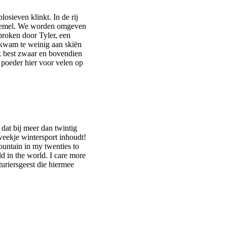
osieven klinkt. In de rij
e hemel. We worden omgeven
proken door Tyler, een
k kwam te weinig aan skiën
ek best zwaar en bovendien
t poeder hier voor velen op
dat bij meer dan twintig
weekje wintersport inhoudt!
ountain in my twenties to
old in the world. I care more
uriersgeest die hiermee