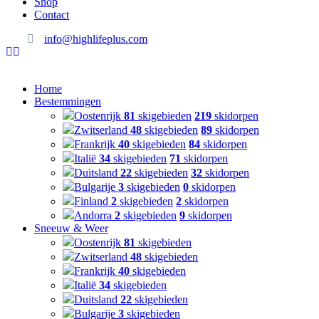
Shop
Contact
info@highlifeplus.com
Home
Bestemmingen
Oostenrijk
81
skigebieden
219
skidorpen
Zwitserland
48
skigebieden
89
skidorpen
Frankrijk
40
skigebieden
84
skidorpen
Italië
34
skigebieden
71
skidorpen
Duitsland
22
skigebieden
32
skidorpen
Bulgarije
3
skigebieden
0
skidorpen
Finland
2
skigebieden
2
skidorpen
Andorra
2
skigebieden
9
skidorpen
Sneeuw & Weer
Oostenrijk
81
skigebieden
Zwitserland
48
skigebieden
Frankrijk
40
skigebieden
Italië
34
skigebieden
Duitsland
22
skigebieden
Bulgarije
3
skigebieden