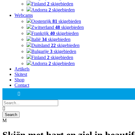
Finland
2
skigebieden
Andorra
2
skigebieden
Webcams
Oostenrijk
81
skigebieden
Zwitserland
48
skigebieden
Frankrijk
40
skigebieden
Italië
34
skigebieden
Duitsland
22
skigebieden
Bulgarije
3
skigebieden
Finland
2
skigebieden
Andorra
2
skigebieden
Artikels
Skitest
Shop
Contact