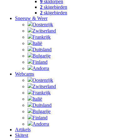
9
skidorpen
2
skigebieden
2
skigebieden
Sneeuw & Weer
Oostenrijk
Zwitserland
Frankrijk
Italië
Duitsland
Bulgarije
Finland
Andorra
Webcams
Oostenrijk
Zwitserland
Frankrijk
Italië
Duitsland
Bulgarije
Finland
Andorra
Artikels
Skitest