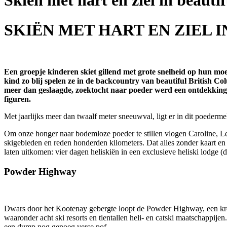
Skiën met hart en ziel in beauti
SKIËN MET HART EN ZIEL 
Een groepje kinderen skiet gillend met grote snelheid op hun moe
kind zo blij spelen ze in de backcountry van beautiful British Co
meer dan geslaagde, zoektocht naar poeder werd een ontdekkings
figuren.
Met jaarlijks meer dan twaalf meter sneeuwval, ligt er in dit poeder
Om onze honger naar bodemloze poeder te stillen vlogen Caroline, Len
skigebieden en reden honderden kilometers. Dat alles zonder kaart en
laten uitkomen: vier dagen heliskiën in een exclusieve heliski lodge (
Powder Highway
Dwars door het Kootenay gebergte loopt de Powder Highway, een kronk
waaronder acht ski resorts en tientallen heli- en catski maatschappije
een dump nog genoeg verse pof.