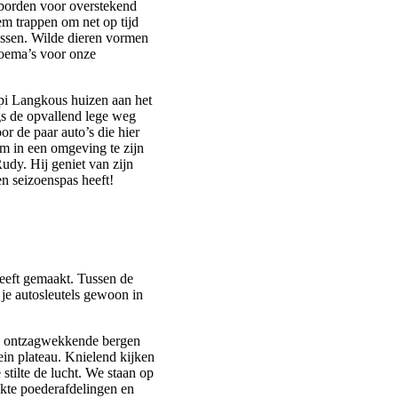
sborden voor overstekend
rem trappen om net op tijd
vossen. Wilde dieren vormen
poema’s voor onze
ppi Langkous huizen aan het
gs de opvallend lege weg
 de paar auto’s die hier
om in een omgeving te zijn
udy. Hij geniet van zijn
en seizoenspas heeft!
heeft gemaakt. Tussen de
 je autosleutels gewoon in
n we ontzagwekkende bergen
ein plateau. Knielend kijken
stilte de lucht. We staan op
rekte poederafdelingen en