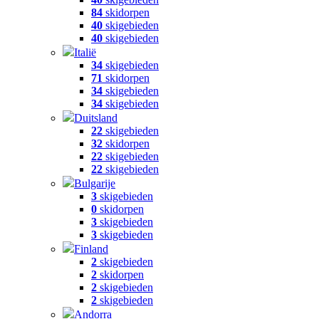
84
skidorpen
40
skigebieden
40
skigebieden
Italië
34
skigebieden
71
skidorpen
34
skigebieden
34
skigebieden
Duitsland
22
skigebieden
32
skidorpen
22
skigebieden
22
skigebieden
Bulgarije
3
skigebieden
0
skidorpen
3
skigebieden
3
skigebieden
Finland
2
skigebieden
2
skidorpen
2
skigebieden
2
skigebieden
Andorra