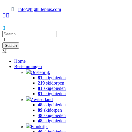
info@highlifeplus.com
Home
Bestemmingen
Oostenrijk
81
skigebieden
219
skidorpen
81
skigebieden
81
skigebieden
Zwitserland
48
skigebieden
89
skidorpen
48
skigebieden
48
skigebieden
Frankrijk
40
skigebieden