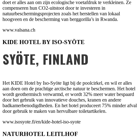
doet er alles aan om zijn ecologische voetafdruk te verkleinen. Ze
compenseren hun CO2-uitstoot door te investeren in
natuurbeschermingsprojecten zoals het herstellen van lokaal
hoogveen en de bescherming van berggorilla’s in Rwanda.
www.valsana.ch
KIDE HOTEL BY ISO-SYÖTE
SYÖTE, FINLAND
Het KIDE Hotel by Iso-Syöte ligt bij de poolcirkel, en wil er alles
aan doen om de prachtige arctische natuur te beschermen. Het hotel
wordt geothermisch verwarmd, er wordt 32% meer water bespaard
door het gebruik van innovatieve douches, kranen en andere
badkamerbenodigdheden. En het hotel produceert 75% minder afval
door gebruik te maken van hervulbare toiletartikelen.
www.isosyote.fi/en/kide-hotel-iso-syote
NATURHOTEL LEITLHOF