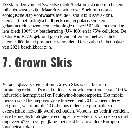
De skibrillen van het Zweedse merk Spektrum staan erom bekend
milieubewust te zijn. Maar deze winter zet Spektrum nog een
ecologische stap voorwaarts met de Östra Bio RAW skibril.
Gemaakt met biologisch afbreekbare, gepolariseerde en
gelamineerde lenzen; een technologie die ze BIOptic noemen. De
lens biedt 100% uv-bescherming (UV400) en is 75% cellulose. De
Östra Bio RAW gebruikt geen kleurstoffen om niet-essentiële
chemicaliën in het product te vermijden. Deze zullen in het najaar
van 2021 beschikbaar zijn.
7. Grown Skis
Vergeet glasvezel en carbon. Grown Skis is een bedrijf dat
prestatiegerichte ski’s maakt uit een sandwichconstructie van 100%
industriële hennepvezel en Paulowina-houtcomposiet. Het mooie
hieraan is dat hennep een grote hoeveelheid CO2 opneemt terwijl
het groeit, waardoor de CO2-balans tijdens de productie zo
evenwichtig mogelijk wordt gehouden. Volgens het bedrijf verkleint
deze henneptechnologie de ecologische voetafdruk van de ski’s met
ongeveer 47% in vergelijking met de ski’s van andere Europese
kwaliteitsmerken.