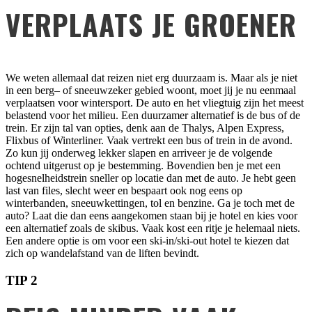
VERPLAATS JE GROENER
We weten allemaal dat reizen niet erg duurzaam is. Maar als je niet
in een berg– of sneeuwzeker gebied woont, moet jij je nu eenmaal
verplaatsen voor wintersport. De auto en het vliegtuig zijn het meest
belastend voor het milieu. Een duurzamer alternatief is de bus of de
trein. Er zijn tal van opties, denk aan de Thalys, Alpen Express,
Flixbus of Winterliner. Vaak vertrekt een bus of trein in de avond.
Zo kun jij onderweg lekker slapen en arriveer je de volgende
ochtend uitgerust op je bestemming. Bovendien ben je met een
hogesnelheidstrein sneller op locatie dan met de auto. Je hebt geen
last van files, slecht weer en bespaart ook nog eens op
winterbanden, sneeuwkettingen, tol en benzine. Ga je toch met de
auto? Laat die dan eens aangekomen staan bij je hotel en kies voor
een alternatief zoals de skibus. Vaak kost een ritje je helemaal niets.
Een andere optie is om voor een ski-in/ski-out hotel te kiezen dat
zich op wandelafstand van de liften bevindt.
TIP 2