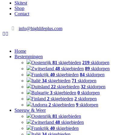
Skitest
Shop
Contact
info@highlifeplus.com
Home
Bestemmingen
Oostenrijk
81
skigebieden
219
skidorpen
Zwitserland
48
skigebieden
89
skidorpen
Frankrijk
40
skigebieden
84
skidorpen
Italië
34
skigebieden
71
skidorpen
Duitsland
22
skigebieden
32
skidorpen
Bulgarije
3
skigebieden
0
skidorpen
Finland
2
skigebieden
2
skidorpen
Andorra
2
skigebieden
9
skidorpen
Sneeuw & Weer
Oostenrijk
81
skigebieden
Zwitserland
48
skigebieden
Frankrijk
40
skigebieden
Italië
34
skigebieden