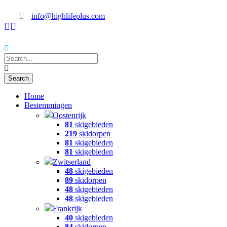
info@highlifeplus.com
Home
Bestemmingen
Oostenrijk
81
skigebieden
219
skidorpen
81
skigebieden
81
skigebieden
Zwitserland
48
skigebieden
89
skidorpen
48
skigebieden
48
skigebieden
Frankrijk
40
skigebieden
84
skidorpen