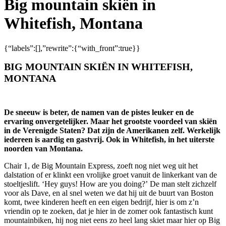
Big mountain skiën in
Whitefish, Montana
{“labels”:[],”rewrite”:{“with_front”:true}}
BIG MOUNTAIN SKIËN IN WHITEFISH,
MONTANA
De sneeuw is beter, de namen van de pistes leuker en de
ervaring onvergetelijker. Maar het grootste voordeel van skiën
in de Verenigde Staten? Dat zijn de Amerikanen zelf. Werkelijk
iedereen is aardig en gastvrij. Ook in Whitefish, in het uiterste
noorden van Montana.
Chair 1, de Big Mountain Express, zoeft nog niet weg uit het
dalstation of er klinkt een vrolijke groet vanuit de linkerkant van de
stoeltjeslift. ‘Hey guys! How are you doing?’ De man stelt zichzelf
voor als Dave, en al snel weten we dat hij uit de buurt van Boston
komt, twee kinderen heeft en een eigen bedrijf, hier is om z’n
vriendin op te zoeken, dat je hier in de zomer ook fantastisch kunt
mountainbiken, hij nog niet eens zo heel lang skiet maar hier op Big