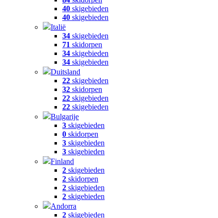
40
skigebieden
40
skigebieden
Italië
34
skigebieden
71
skidorpen
34
skigebieden
34
skigebieden
Duitsland
22
skigebieden
32
skidorpen
22
skigebieden
22
skigebieden
Bulgarije
3
skigebieden
0
skidorpen
3
skigebieden
3
skigebieden
Finland
2
skigebieden
2
skidorpen
2
skigebieden
2
skigebieden
Andorra
2
skigebieden