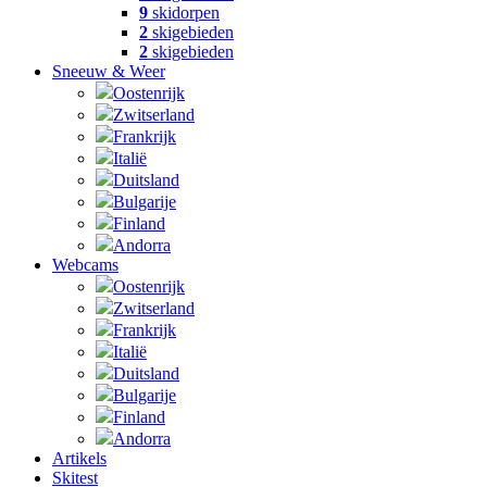
9
skidorpen
2
skigebieden
2
skigebieden
Sneeuw & Weer
Oostenrijk
Zwitserland
Frankrijk
Italië
Duitsland
Bulgarije
Finland
Andorra
Webcams
Oostenrijk
Zwitserland
Frankrijk
Italië
Duitsland
Bulgarije
Finland
Andorra
Artikels
Skitest