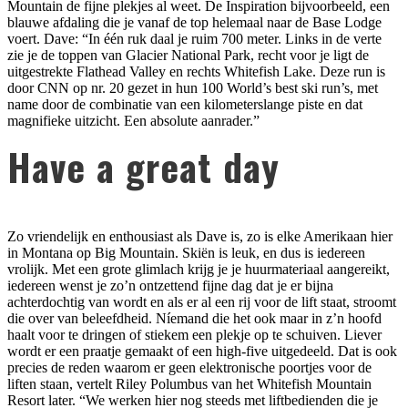
Mountain de fijne plekjes al weet. De Inspiration bijvoorbeeld, een
blauwe afdaling die je vanaf de top helemaal naar de Base Lodge
voert. Dave: “In één ruk daal je ruim 700 meter. Links in de verte
zie je de toppen van Glacier National Park, recht voor je ligt de
uitgestrekte Flathead Valley en rechts Whitefish Lake. Deze run is
door CNN op nr. 20 gezet in hun 100 World’s best ski run’s, met
name door de combinatie van een kilometerslange piste en dat
magnifieke uitzicht. Een absolute aanrader.”
Have a great day
Zo vriendelijk en enthousiast als Dave is, zo is elke Amerikaan hier
in Montana op Big Mountain. Skiën is leuk, en dus is iedereen
vrolijk. Met een grote glimlach krijg je je huurmateriaal aangereikt,
iedereen wenst je zo’n ontzettend fijne dag dat je er bijna
achterdochtig van wordt en als er al een rij voor de lift staat, stroomt
die over van beleefdheid. Níemand die het ook maar in z’n hoofd
haalt voor te dringen of stiekem een plekje op te schuiven. Liever
wordt er een praatje gemaakt of een high-five uitgedeeld. Dat is ook
precies de reden waarom er geen elektronische poortjes voor de
liften staan, vertelt Riley Polumbus van het Whitefish Mountain
Resort later. “We werken hier nog steeds met liftbedienden die je