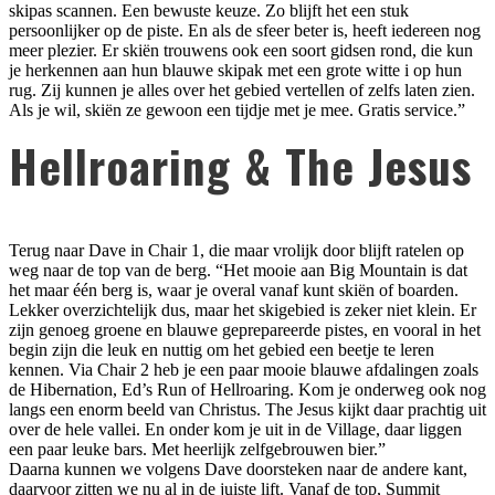
skipas scannen. Een bewuste keuze. Zo blijft het een stuk
persoonlijker op de piste. En als de sfeer beter is, heeft iedereen nog
meer plezier. Er skiën trouwens ook een soort gidsen rond, die kun
je herkennen aan hun blauwe skipak met een grote witte i op hun
rug. Zij kunnen je alles over het gebied vertellen of zelfs laten zien.
Als je wil, skiën ze gewoon een tijdje met je mee. Gratis service.”
Hellroaring & The Jesus
Terug naar Dave in Chair 1, die maar vrolijk door blijft ratelen op
weg naar de top van de berg. “Het mooie aan Big Mountain is dat
het maar één berg is, waar je overal vanaf kunt skiën of boarden.
Lekker overzichtelijk dus, maar het skigebied is zeker niet klein. Er
zijn genoeg groene en blauwe geprepareerde pistes, en vooral in het
begin zijn die leuk en nuttig om het gebied een beetje te leren
kennen. Via Chair 2 heb je een paar mooie blauwe afdalingen zoals
de Hibernation, Ed’s Run of Hellroaring. Kom je onderweg ook nog
langs een enorm beeld van Christus. The Jesus kijkt daar prachtig uit
over de hele vallei. En onder kom je uit in de Village, daar liggen
een paar leuke bars. Met heerlijk zelfgebrouwen bier.”
Daarna kunnen we volgens Dave doorsteken naar de andere kant,
daarvoor zitten we nu al in de juiste lift. Vanaf de top, Summit