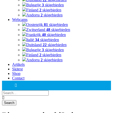
Bulgarije
3
skigebieden
Finland
2
skigebieden
Andorra
2
skigebieden
Webcams
Oostenrijk
81
skigebieden
Zwitserland
48
skigebieden
Frankrijk
40
skigebieden
Italië
34
skigebieden
Duitsland
22
skigebieden
Bulgarije
3
skigebieden
Finland
2
skigebieden
Andorra
2
skigebieden
Artikels
Skitest
Shop
Contact