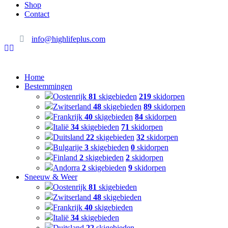
Shop
Contact
info@highlifeplus.com
Home
Bestemmingen
Oostenrijk
81
skigebieden
219
skidorpen
Zwitserland
48
skigebieden
89
skidorpen
Frankrijk
40
skigebieden
84
skidorpen
Italië
34
skigebieden
71
skidorpen
Duitsland
22
skigebieden
32
skidorpen
Bulgarije
3
skigebieden
0
skidorpen
Finland
2
skigebieden
2
skidorpen
Andorra
2
skigebieden
9
skidorpen
Sneeuw & Weer
Oostenrijk
81
skigebieden
Zwitserland
48
skigebieden
Frankrijk
40
skigebieden
Italië
34
skigebieden
Duitsland
22
skigebieden