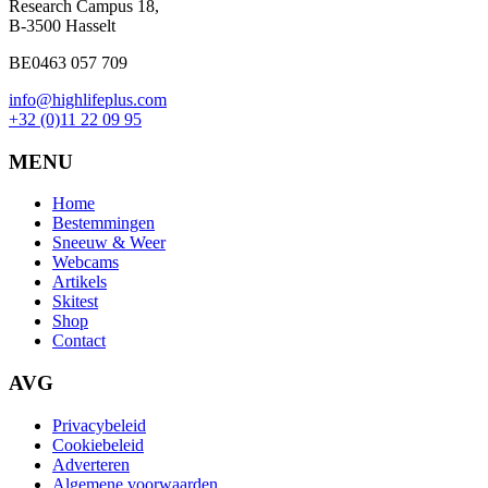
Research Campus 18,
B-3500 Hasselt
BE0463 057 709
info@highlifeplus.com
+32 (0)11 22 09 95
MENU
Home
Bestemmingen
Sneeuw & Weer
Webcams
Artikels
Skitest
Shop
Contact
AVG
Privacybeleid
Cookiebeleid
Adverteren
Algemene voorwaarden