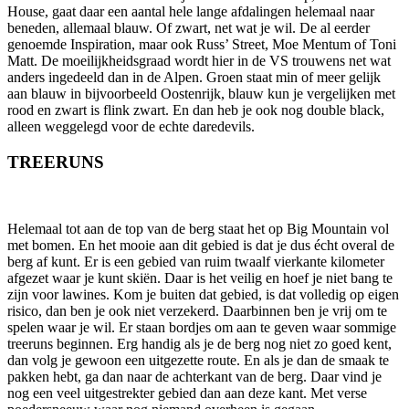
House, gaat daar een aantal hele lange afdalingen helemaal naar
beneden, allemaal blauw. Of zwart, net wat je wil. De al eerder
genoemde Inspiration, maar ook Russ’ Street, Moe Mentum of Toni
Matt. De moeilijkheidsgraad wordt hier in de VS trouwens net wat
anders ingedeeld dan in de Alpen. Groen staat min of meer gelijk
aan blauw in bijvoorbeeld Oostenrijk, blauw kun je vergelijken met
rood en zwart is flink zwart. En dan heb je ook nog double black,
alleen weggelegd voor de echte daredevils.
TREERUNS
Helemaal tot aan de top van de berg staat het op Big Mountain vol
met bomen. En het mooie aan dit gebied is dat je dus écht overal de
berg af kunt. Er is een gebied van ruim twaalf vierkante kilometer
afgezet waar je kunt skiën. Daar is het veilig en hoef je niet bang te
zijn voor lawines. Kom je buiten dat gebied, is dat volledig op eigen
risico, dan ben je ook niet verzekerd. Daarbinnen ben je vrij om te
spelen waar je wil. Er staan bordjes om aan te geven waar sommige
treeruns beginnen. Erg handig als je de berg nog niet zo goed kent,
dan volg je gewoon een uitgezette route. En als je dan de smaak te
pakken hebt, ga dan naar de achterkant van de berg. Daar vind je
nog een veel uitgestrekter gebied dan aan deze kant. Met verse