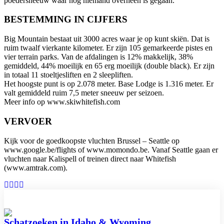
poedersneeuw waar nog niemand overheen is gegaan.
BESTEMMING IN CIJFERS
Big Mountain bestaat uit 3000 acres waar je op kunt skiën. Dat is
ruim twaalf vierkante kilometer. Er zijn 105 gemarkeerde pistes en
vier terrain parks. Van de afdalingen is 12% makkelijk, 38%
gemiddeld, 44% moeilijk en 65 erg moeilijk (double black). Er zijn
in totaal 11 stoeltjesliften en 2 sleepliften.
Het hoogste punt is op 2.078 meter. Base Lodge is 1.316 meter. Er
valt gemiddeld ruim 7,5 meter sneeuw per seizoen.
Meer info op www.skiwhitefish.com
VERVOER
Kijk voor de goedkoopste vluchten Brussel – Seattle op
www.google.be/flights of www.momondo.be. Vanaf Seattle gaan er
vluchten naar Kalispell of treinen direct naar Whitefish
(www.amtrak.com).
Schatzoeken in Idaho & Wyoming