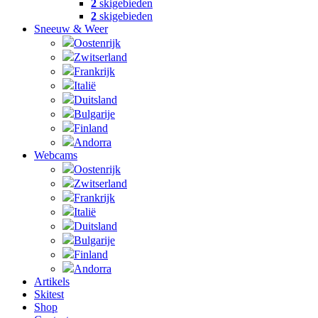
2
skigebieden
2
skigebieden
Sneeuw & Weer
Oostenrijk
Zwitserland
Frankrijk
Italië
Duitsland
Bulgarije
Finland
Andorra
Webcams
Oostenrijk
Zwitserland
Frankrijk
Italië
Duitsland
Bulgarije
Finland
Andorra
Artikels
Skitest
Shop