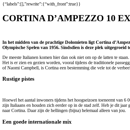
{“labels”:[],”rewrite”:{“with_front”:true}}
CORTINA D’AMPEZZO 10 E
In het midden van de prachtige Dolomieten ligt Cortina d’Ampezz
Olympische Spelen van 1956. Sindsdien is deze plek uitgegroeid t
De meeste Italianen komen hier dan ook niet om op de latten te staan. 
Het is er zien en gezien worden, vooral tijdens de traditionele pass
of Naomi Campbell, is Cortina een bestemming die vele tot de verbeel
Rustige pistes
Hoewel het aantal inwoners tijdens het hoogseizoen toeneemt van 6 00
zijn Italiaans en houden zich eerder op in de stad zelf. Heb je dit jaar
naar Cortina. Daar zijn de hellingen (bijna) helemaal alleen van jou.
Een goede internationale mix