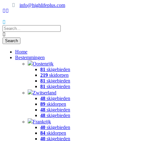
info@highlifeplus.com
Home
Bestemmingen
Oostenrijk
81
skigebieden
219
skidorpen
81
skigebieden
81
skigebieden
Zwitserland
48
skigebieden
89
skidorpen
48
skigebieden
48
skigebieden
Frankrijk
40
skigebieden
84
skidorpen
40
skigebieden