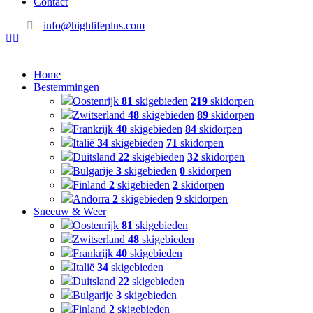
Contact
info@highlifeplus.com
Home
Bestemmingen
Oostenrijk
81
skigebieden
219
skidorpen
Zwitserland
48
skigebieden
89
skidorpen
Frankrijk
40
skigebieden
84
skidorpen
Italië
34
skigebieden
71
skidorpen
Duitsland
22
skigebieden
32
skidorpen
Bulgarije
3
skigebieden
0
skidorpen
Finland
2
skigebieden
2
skidorpen
Andorra
2
skigebieden
9
skidorpen
Sneeuw & Weer
Oostenrijk
81
skigebieden
Zwitserland
48
skigebieden
Frankrijk
40
skigebieden
Italië
34
skigebieden
Duitsland
22
skigebieden
Bulgarije
3
skigebieden
Finland
2
skigebieden