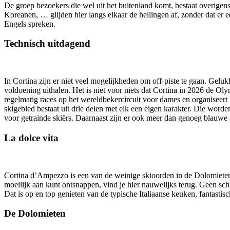
De groep bezoekers die wel uit het buitenland komt, bestaat overigen
Koreanen, … glijden hier langs elkaar de hellingen af, zonder dat er ee
Engels spreken.
Technisch uitdagend
In Cortina zijn er niet veel mogelijkheden om off-piste te gaan. Gelu
voldoening uithalen. Het is niet voor niets dat Cortina in 2026 de 
regelmatig races op het wereldbekercircuit voor dames en organiseer
skigebied bestaat uit drie delen met elk een eigen karakter. Die worde
voor getrainde skiërs. Daarnaast zijn er ook meer dan genoeg blauwe
La dolce vita
Cortina d’Ampezzo is een van de weinige skioorden in de Dolomieten m
moeilijk aan kunt ontsnappen, vind je hier nauwelijks terug. Geen schni
Dat is op en top genieten van de typische Italiaanse keuken, fantastisc
De Dolomieten