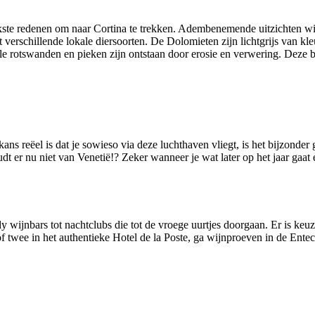
kste redenen om naar Cortina te trekken. Adembenemende uitzichten wis
 verschillende lokale diersoorten. De Dolomieten zijn lichtgrijs van kl
ile rotswanden en pieken zijn ontstaan door erosie en verwering. Dez
kans reëel is dat je sowieso via deze luchthaven vliegt, is het bijzond
oudt er nu niet van Venetië!? Zeker wanneer je wat later op het jaar gaa
y wijnbars tot nachtclubs die tot de vroege uurtjes doorgaan. Er is ke
of twee in het authentieke Hotel de la Poste, ga wijnproeven in de Entec