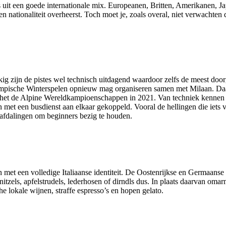
s uit een goede internationale mix. Europeanen, Britten, Amerikanen, J
n nationaliteit overheerst. Toch moet je, zoals overal, niet verwachten d
kkig zijn de pistes wel technisch uitdagend waardoor zelfs de meest door
Olympische Winterspelen opnieuw mag organiseren samen met Milaan. Da
t het de Alpine Wereldkampioenschappen in 2021. Van techniek kennen 
n met een busdienst aan elkaar gekoppeld. Vooral de hellingen die iets v
 afdalingen om beginners bezig te houden.
et een volledige Italiaanse identiteit. De Oostenrijkse en Germaanse 
tzels, apfelstrudels, lederhosen of dirndls dus. In plaats daarvan omarm
he lokale wijnen, straffe espresso’s en hopen gelato.