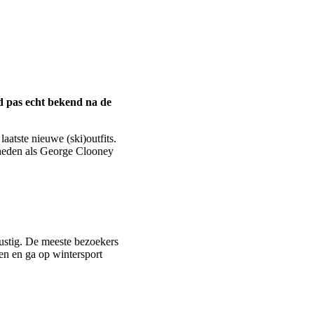
d pas echt bekend na de
aatste nieuwe (ski)outfits.
mdheden als George Clooney
rustig. De meeste bezoekers
ften en ga op wintersport