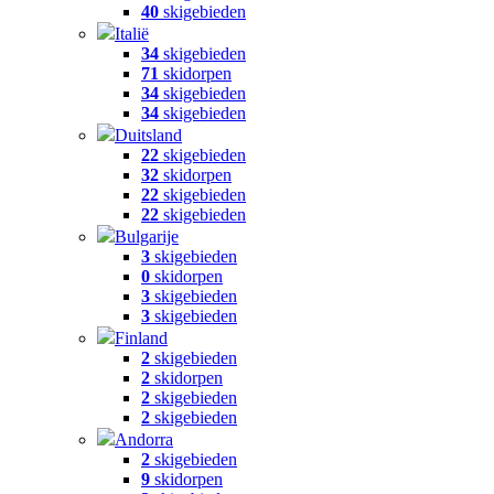
40
skigebieden
Italië
34
skigebieden
71
skidorpen
34
skigebieden
34
skigebieden
Duitsland
22
skigebieden
32
skidorpen
22
skigebieden
22
skigebieden
Bulgarije
3
skigebieden
0
skidorpen
3
skigebieden
3
skigebieden
Finland
2
skigebieden
2
skidorpen
2
skigebieden
2
skigebieden
Andorra
2
skigebieden
9
skidorpen