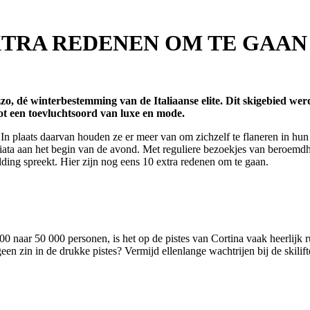
XTRA REDENEN OM TE GAAN
o, dé winterbestemming van de Italiaanse elite. Dit skigebied wer
ot een toevluchtsoord van luxe en mode.
In plaats daarvan houden ze er meer van om zichzelf te flaneren in hun l
eggiata aan het begin van de avond. Met reguliere bezoekjes van beroe
ding spreekt. Hier zijn nog eens 10 extra redenen om te gaan.
0 naar 50 000 personen, is het op de pistes van Cortina vaak heerlijk 
 geen zin in de drukke pistes? Vermijd ellenlange wachtrijen bij de skili