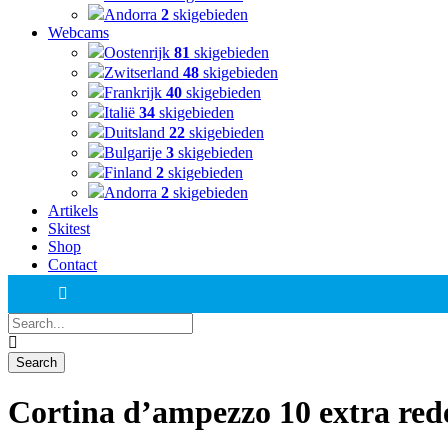
Andorra
2
skigebieden
Webcams
Oostenrijk
81
skigebieden
Zwitserland
48
skigebieden
Frankrijk
40
skigebieden
Italië
34
skigebieden
Duitsland
22
skigebieden
Bulgarije
3
skigebieden
Finland
2
skigebieden
Andorra
2
skigebieden
Artikels
Skitest
Shop
Contact
Cortina d’ampezzo 10 extra red