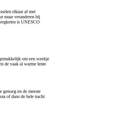
selen elkaar af met
eur maar veranderen bij
e bergketen is UNESCO
er gemakkelijk om een weekje
t en de vaak al warme lente
uze genoeg en de meeste
ota of dans de hele nacht