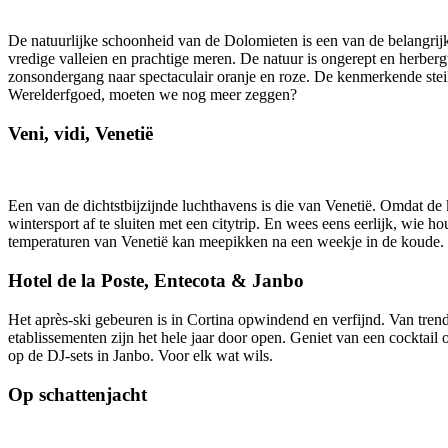
De natuurlijke schoonheid van de Dolomieten is een van de belangrij
vredige valleien en prachtige meren. De natuur is ongerept en herbergt
zonsondergang naar spectaculair oranje en roze. De kenmerkende ste
Werelderfgoed, moeten we nog meer zeggen?
Veni, vidi, Venetië
Een van de dichtstbijzijnde luchthavens is die van Venetië. Omdat de 
wintersport af te sluiten met een citytrip. En wees eens eerlijk, wie h
temperaturen van Venetië kan meepikken na een weekje in de koude.
Hotel de la Poste, Entecota & Janbo
Het après-ski gebeuren is in Cortina opwindend en verfijnd. Van trend
etablissementen zijn het hele jaar door open. Geniet van een cocktail 
op de DJ-sets in Janbo. Voor elk wat wils.
Op schattenjacht