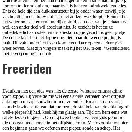
water te ademen en het materiaal te gebruiken. Dat is natuurlijk erg
kort om te ‘leren’ duiken, maar toch is het een indrukwekkende les.
Er is de hele tijd een duikinstructeur bij je onder water, terwijl je je
vasthoudt aan een touw dat naar het andere wak loopt. “Eenmaal in
het water ontstaat er een innerlijke strijd, een deel van je lichaam wil
wel, een ander deel wil absoluut niet. Je gezicht is het enige
onbedekte lichaamsdeel en de vrieskou op je gezicht is geen pretje”.
De eerste keer lukt het Joppe nog niet maar de tweede poging is
raak. Hij zakt onder het ijs en komt even later op een andere plek
weer boven. Met zijn vingers maakt hij het OK-teken. “Gefeliciteerd
met je verjaardag”, roep ik.
Freeriden
IJsduiken met een gids was niet de eerste ‘winterse ontmaagding’
voor Joppe. Hij vertelde me wel eens stoere verhalen over offpiste
afdalingen op zijn snowboard met vriendjes. En als ik dan vroeg
naar de lawine stufe van dat moment, de steilheid van de afdaling of
welke pieper hij had, keek hij me glazig aan. Tijd om hem eens wat
safety-lessen te geven. Op dag twee hebben we een gids gehuurd
die ons gaat meenemen in het offpiste terrein. Maar voordat we hier
aan beginnen gaan we oefenen met pieper, sonde en schep. Het