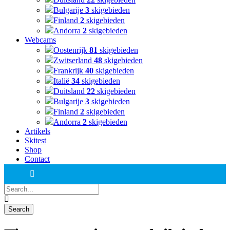
Bulgarije
3
skigebieden
Finland
2
skigebieden
Andorra
2
skigebieden
Webcams
Oostenrijk
81
skigebieden
Zwitserland
48
skigebieden
Frankrijk
40
skigebieden
Italië
34
skigebieden
Duitsland
22
skigebieden
Bulgarije
3
skigebieden
Finland
2
skigebieden
Andorra
2
skigebieden
Artikels
Skitest
Shop
Contact