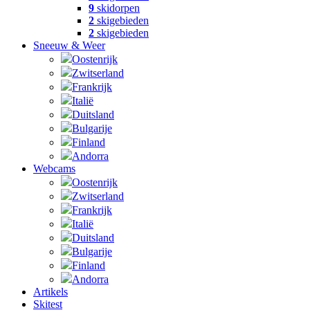
9
skidorpen
2
skigebieden
2
skigebieden
Sneeuw & Weer
Oostenrijk
Zwitserland
Frankrijk
Italië
Duitsland
Bulgarije
Finland
Andorra
Webcams
Oostenrijk
Zwitserland
Frankrijk
Italië
Duitsland
Bulgarije
Finland
Andorra
Artikels
Skitest