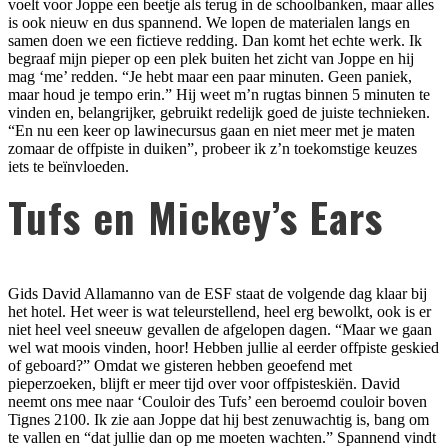
voelt voor Joppe een beetje als terug in de schoolbanken, maar alles
is ook nieuw en dus spannend. We lopen de materialen langs en
samen doen we een fictieve redding. Dan komt het echte werk. Ik
begraaf mijn pieper op een plek buiten het zicht van Joppe en hij
mag ‘me’ redden. “Je hebt maar een paar minuten. Geen paniek,
maar houd je tempo erin.” Hij weet m’n rugtas binnen 5 minuten te
vinden en, belangrijker, gebruikt redelijk goed de juiste technieken.
“En nu een keer op lawinecursus gaan en niet meer met je maten
zomaar de offpiste in duiken”, probeer ik z’n toekomstige keuzes
iets te beïnvloeden.
Tufs en Mickey’s Ears
Gids David Allamanno van de ESF staat de volgende dag klaar bij
het hotel. Het weer is wat teleurstellend, heel erg bewolkt, ook is er
niet heel veel sneeuw gevallen de afgelopen dagen. “Maar we gaan
wel wat moois vinden, hoor! Hebben jullie al eerder offpiste geskied
of geboard?” Omdat we gisteren hebben geoefend met
pieperzoeken, blijft er meer tijd over voor offpisteskiën. David
neemt ons mee naar ‘Couloir des Tufs’ een beroemd couloir boven
Tignes 2100. Ik zie aan Joppe dat hij best zenuwachtig is, bang om
te vallen en “dat jullie dan op me moeten wachten.” Spannend vindt