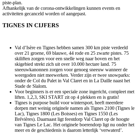
piste-plan.
Afhankelijk van de corona-ontwikkelingen kunnen events en
activiteiten gecanceld worden of aangepast.
TIGNES IN CIJFERS
Val d’Isère en Tignes hebben samen 300 km piste verdeeld
over 21 groene, 69 blauwe, 44 rode en 25 zwarte pistes. 75
skiliften zorgen voor een snelle weg naar boven en het
skigebied strekt zich uit over 10.000 hectare land. 75
sneeuwkanonnen zorgen voor genoeg sneeuw wanneer de
weergoden niet meewerken. Verder zijn er twee snowparks:
onder de Col du Palet in Val Claret en in La Daille naast het
Stade de Slalom.
Voor beginners is er een speciale zone ingericht, compleet met
liften. 1,2,3, SKI START zit op 4 plekken en is gratis!
Tignes is purpose build voor wintersport, heeft meerdere
dorpen met weinig originele namen als Tignes 2100 (Tignes le
Lac), Tignes 1800 (Les Boisses) en Tignes 1550 (Les
Brévières). Daarnaast ligt feestdorp Val Claret op de hoogte
van Tignes Le Lac. Het originele boerendorp ligt nu onder het
meer en de geschiedenis is daarom letterlijk ‘verwaterd’.