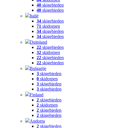
40
skigebieden
40
skigebieden
Italië
34
skigebieden
71
skidorpen
34
skigebieden
34
skigebieden
Duitsland
22
skigebieden
32
skidorpen
22
skigebieden
22
skigebieden
Bulgarije
3
skigebieden
0
skidorpen
3
skigebieden
3
skigebieden
Finland
2
skigebieden
2
skidorpen
2
skigebieden
2
skigebieden
Andorra
2
skigebieden