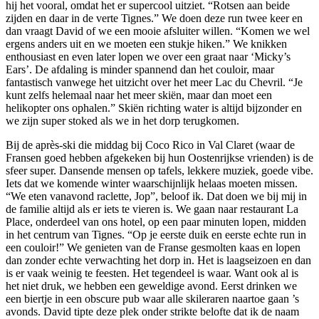
hij het vooral, omdat het er supercool uitziet. “Rotsen aan beide
zijden en daar in de verte Tignes.” We doen deze run twee keer en
dan vraagt David of we een mooie afsluiter willen. “Komen we wel
ergens anders uit en we moeten een stukje hiken.” We knikken
enthousiast en even later lopen we over een graat naar ‘Micky’s
Ears’. De afdaling is minder spannend dan het couloir, maar
fantastisch vanwege het uitzicht over het meer Lac du Chevril. “Je
kunt zelfs helemaal naar het meer skiën, maar dan moet een
helikopter ons ophalen.” Skiën richting water is altijd bijzonder en
we zijn super stoked als we in het dorp terugkomen.
Bij de après-ski die middag bij Coco Rico in Val Claret (waar de
Fransen goed hebben afgekeken bij hun Oostenrijkse vrienden) is de
sfeer super. Dansende mensen op tafels, lekkere muziek, goede vibe.
Iets dat we komende winter waarschijnlijk helaas moeten missen.
“We eten vanavond raclette, Jop”, beloof ik. Dat doen we bij mij in
de familie altijd als er iets te vieren is. We gaan naar restaurant La
Place, onderdeel van ons hotel, op een paar minuten lopen, midden
in het centrum van Tignes. “Op je eerste duik en eerste echte run in
een couloir!” We genieten van de Franse gesmolten kaas en lopen
dan zonder echte verwachting het dorp in. Het is laagseizoen en dan
is er vaak weinig te feesten. Het tegendeel is waar. Want ook al is
het niet druk, we hebben een geweldige avond. Eerst drinken we
een biertje in een obscure pub waar alle skileraren naartoe gaan ’s
avonds. David tipte deze plek onder strikte belofte dat ik de naam