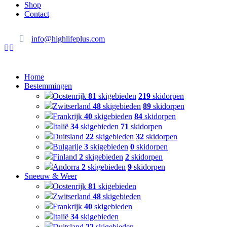
Shop
Contact
info@highlifeplus.com
Home
Bestemmingen
Oostenrijk
81
skigebieden
219
skidorpen
Zwitserland
48
skigebieden
89
skidorpen
Frankrijk
40
skigebieden
84
skidorpen
Italië
34
skigebieden
71
skidorpen
Duitsland
22
skigebieden
32
skidorpen
Bulgarije
3
skigebieden
0
skidorpen
Finland
2
skigebieden
2
skidorpen
Andorra
2
skigebieden
9
skidorpen
Sneeuw & Weer
Oostenrijk
81
skigebieden
Zwitserland
48
skigebieden
Frankrijk
40
skigebieden
Italië
34
skigebieden
Duitsland
22
skigebieden