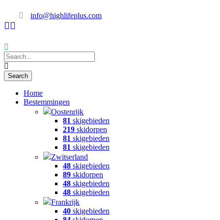
info@highlifeplus.com
Home
Bestemmingen
Oostenrijk
81
skigebieden
219
skidorpen
81
skigebieden
81
skigebieden
Zwitserland
48
skigebieden
89
skidorpen
48
skigebieden
48
skigebieden
Frankrijk
40
skigebieden
84
skidorpen