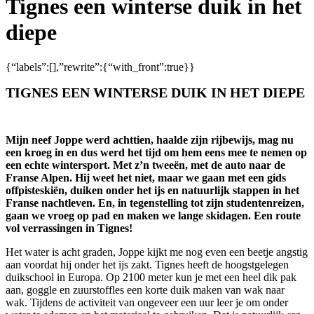
Tignes een winterse duik in het
diepe
{“labels”:[],”rewrite”:{“with_front”:true}}
TIGNES EEN WINTERSE DUIK IN HET DIEPE
Mijn neef Joppe werd achttien, haalde zijn rijbewijs, mag nu
een kroeg in en dus werd het tijd om hem eens mee te nemen op
een echte wintersport. Met z’n tweeën, met de auto naar de
Franse Alpen. Hij weet het niet, maar we gaan met een gids
offpisteskiën, duiken onder het ijs en natuurlijk stappen in het
Franse nachtleven. En, in tegenstelling tot zijn studentenreizen,
gaan we vroeg op pad en maken we lange skidagen. Een route
vol verrassingen in Tignes!
Het water is acht graden, Joppe kijkt me nog even een beetje angstig
aan voordat hij onder het ijs zakt. Tignes heeft de hoogstgelegen
duikschool in Europa. Op 2100 meter kun je met een heel dik pak
aan, goggle en zuurstoffles een korte duik maken van wak naar
wak. Tijdens de activiteit van ongeveer een uur leer je om onder