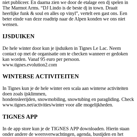
niet publiceer. En daarna zien we door de etalage een dj spelen in
The Marmot Arms. “DJ Lindo is de beste dj in town. Draait
heerlijke funk & soul en alles op vinyl”, vertelt een gast ons. Een
beter einde van deze roadtrip naar de Alpen konden we ons niet
wensen.
IJSDUIKEN
De hele winter door kun je ijsduiken in Tignes Le Lac. Neem
contact op met de organisatie om te checken wanneer er gedoken
kan worden. Vanaf 95 euro per persoon.
www.tignes.evolution2.com
WINTERSE ACTIVITEITEN
In Tignes kun je de hele winter een scala aan winterse activiteiten
doen zoals ijsklimmen,
hondensleerijden, snowmobiling, snowtubing en paragliding. Check
www.tignes.net/activities/winter voor alle mogelijkheden.
TIGNES APP
In de app store kun je de TIGNES APP downloaden. Hierin staan
onder andere de weersverwachtingen, agenda, bustijden en het