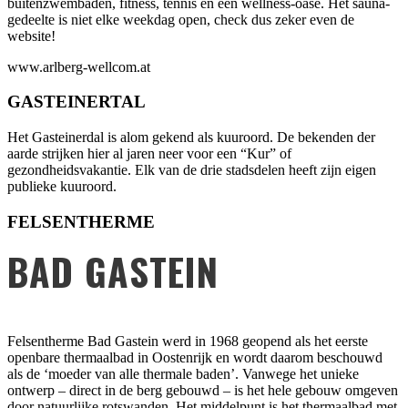
buitenzwembaden, fitness, tennis en een wellness-oase. Het sauna-
gedeelte is niet elke weekdag open, check dus zeker even de
website!
www.arlberg-wellcom.at
GASTEINERTAL
Het Gasteinerdal is alom gekend als kuuroord. De bekenden der
aarde strijken hier al jaren neer voor een “Kur” of
gezondheidsvakantie. Elk van de drie stadsdelen heeft zijn eigen
publieke kuuroord.
FELSENTHERME
BAD GASTEIN
Felsentherme Bad Gastein werd in 1968 geopend als het eerste
openbare thermaalbad in Oostenrijk en wordt daarom beschouwd
als de ‘moeder van alle thermale baden’. Vanwege het unieke
ontwerp – direct in de berg gebouwd – is het hele gebouw omgeven
door natuurlijke rotswanden. Het middelpunt is het thermaalbad met