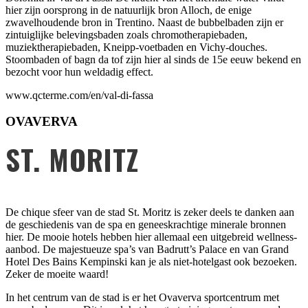
hier zijn oorsprong in de natuurlijk bron Alloch, de enige
zwavelhoudende bron in Trentino. Naast de bubbelbaden zijn er
zintuiglijke belevingsbaden zoals chromotherapiebaden,
muziektherapiebaden, Kneipp-voetbaden en Vichy-douches.
Stoombaden of bagn da tof zijn hier al sinds de 15e eeuw bekend en
bezocht voor hun weldadig effect.
www.qcterme.com/en/val-di-fassa
OVAVERVA
ST. MORITZ
De chique sfeer van de stad St. Moritz is zeker deels te danken aan
de geschiedenis van de spa en geneeskrachtige minerale bronnen
hier. De mooie hotels hebben hier allemaal een uitgebreid wellness-
aanbod. De majestueuze spa’s van Badrutt’s Palace en van Grand
Hotel Des Bains Kempinski kan je als niet-hotelgast ook bezoeken.
Zeker de moeite waard!
In het centrum van de stad is er het Ovaverva sportcentrum met