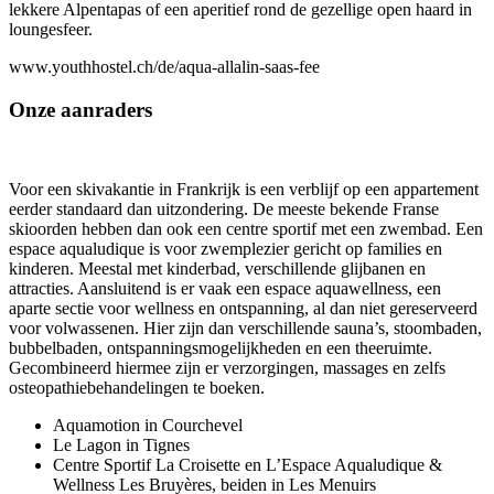
lekkere Alpentapas of een aperitief rond de gezellige open haard in
loungesfeer.
www.youthhostel.ch/de/aqua-allalin-saas-fee
Onze aanraders
Voor een skivakantie in Frankrijk is een verblijf op een appartement
eerder standaard dan uitzondering. De meeste bekende Franse
skioorden hebben dan ook een centre sportif met een zwembad. Een
espace aqualudique is voor zwemplezier gericht op families en
kinderen. Meestal met kinderbad, verschillende glijbanen en
attracties. Aansluitend is er vaak een espace aquawellness, een
aparte sectie voor wellness en ontspanning, al dan niet gereserveerd
voor volwassenen. Hier zijn dan verschillende sauna’s, stoombaden,
bubbelbaden, ontspanningsmogelijkheden en een theeruimte.
Gecombineerd hiermee zijn er verzorgingen, massages en zelfs
osteopathiebehandelingen te boeken.
Aquamotion in Courchevel
Le Lagon in Tignes
Centre Sportif La Croisette en L’Espace Aqualudique &
Wellness Les Bruyères, beiden in Les Menuirs