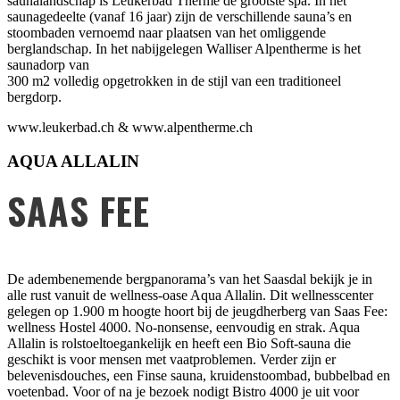
saunalandschap is Leukerbad Therme de grootste spa. In het
saunagedeelte (vanaf 16 jaar) zijn de verschillende sauna’s en
stoombaden vernoemd naar plaatsen van het omliggende
berglandschap. In het nabijgelegen Walliser Alpentherme is het
saunadorp van
300 m2 volledig opgetrokken in de stijl van een traditioneel
bergdorp.
www.leukerbad.ch & www.alpentherme.ch
AQUA ALLALIN
SAAS FEE
De adembenemende bergpanorama’s van het Saasdal bekijk je in
alle rust vanuit de wellness-oase Aqua Allalin. Dit wellnesscenter
gelegen op 1.900 m hoogte hoort bij de jeugdherberg van Saas Fee:
wellness Hostel 4000. No-nonsense, eenvoudig en strak. Aqua
Allalin is rolstoeltoegankelijk en heeft een Bio Soft-sauna die
geschikt is voor mensen met vaatproblemen. Verder zijn er
belevenisdouches, een Finse sauna, kruidenstoombad, bubbelbad en
voetenbad. Voor of na je bezoek nodigt Bistro 4000 je uit voor