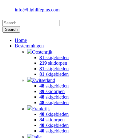
info@highlifeplus.com
Home
Bestemmingen
Oostenrijk
81
skigebieden
219
skidorpen
81
skigebieden
81
skigebieden
Zwitserland
48
skigebieden
89
skidorpen
48
skigebieden
48
skigebieden
Frankrijk
40
skigebieden
84
skidorpen
40
skigebieden
40
skigebieden
Italië