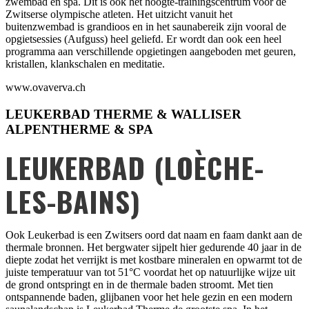
zwembad en spa. Dit is ook het hoogte-trainingscentrum voor de
Zwitserse olympische atleten. Het uitzicht vanuit het
buitenzwembad is grandioos en in het saunabereik zijn vooral de
opgietsessies (Aufguss) heel geliefd. Er wordt dan ook een heel
programma aan verschillende opgietingen aangeboden met geuren,
kristallen, klankschalen en meditatie.
www.ovaverva.ch
LEUKERBAD THERME & WALLISER
ALPENTHERME & SPA
LEUKERBAD (LOÈCHE-
LES-BAINS)
Ook Leukerbad is een Zwitsers oord dat naam en faam dankt aan de
thermale bronnen. Het bergwater sijpelt hier gedurende 40 jaar in de
diepte zodat het verrijkt is met kostbare mineralen en opwarmt tot de
juiste temperatuur van tot 51°C voordat het op natuurlijke wijze uit
de grond ontspringt en in de thermale baden stroomt. Met tien
ontspannende baden, glijbanen voor het hele gezin en een modern