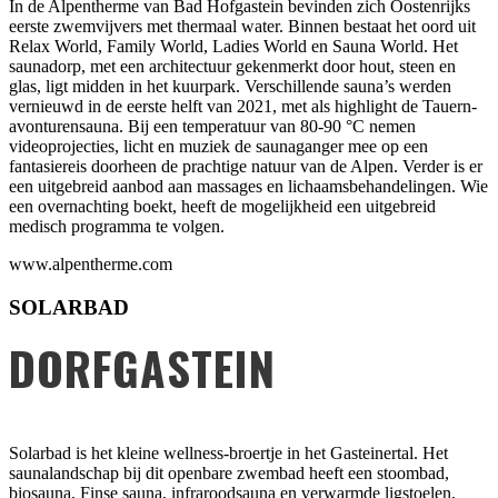
In de Alpentherme van Bad Hofgastein bevinden zich Oostenrijks
eerste zwemvijvers met thermaal water. Binnen bestaat het oord uit
Relax World, Family World, Ladies World en Sauna World. Het
saunadorp, met een architectuur gekenmerkt door hout, steen en
glas, ligt midden in het kuurpark. Verschillende sauna’s werden
vernieuwd in de eerste helft van 2021, met als highlight de Tauern-
avonturensauna. Bij een temperatuur van 80-90 °C nemen
videoprojecties, licht en muziek de saunaganger mee op een
fantasiereis doorheen de prachtige natuur van de Alpen. Verder is er
een uitgebreid aanbod aan massages en lichaamsbehandelingen. Wie
een overnachting boekt, heeft de mogelijkheid een uitgebreid
medisch programma te volgen.
www.alpentherme.com
SOLARBAD
DORFGASTEIN
Solarbad is het kleine wellness-broertje in het Gasteinertal. Het
saunalandschap bij dit openbare zwembad heeft een stoombad,
biosauna, Finse sauna, infraroodsauna en verwarmde ligstoelen,