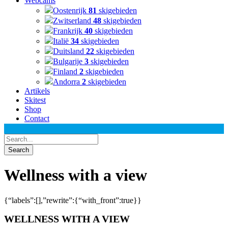
Webcams
Oostenrijk
81
skigebieden
Zwitserland
48
skigebieden
Frankrijk
40
skigebieden
Italië
34
skigebieden
Duitsland
22
skigebieden
Bulgarije
3
skigebieden
Finland
2
skigebieden
Andorra
2
skigebieden
Artikels
Skitest
Shop
Contact
Wellness with a view
{“labels”:[],”rewrite”:{“with_front”:true}}
WELLNESS WITH A VIEW