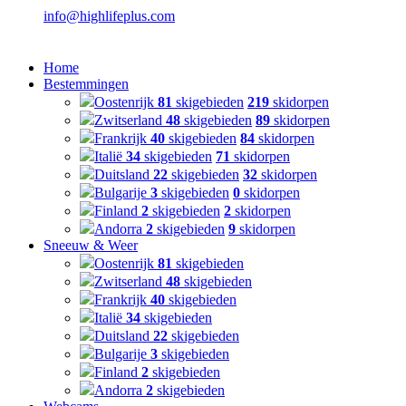
info@highlifeplus.com
Home
Bestemmingen
Oostenrijk
81
skigebieden
219
skidorpen
Zwitserland
48
skigebieden
89
skidorpen
Frankrijk
40
skigebieden
84
skidorpen
Italië
34
skigebieden
71
skidorpen
Duitsland
22
skigebieden
32
skidorpen
Bulgarije
3
skigebieden
0
skidorpen
Finland
2
skigebieden
2
skidorpen
Andorra
2
skigebieden
9
skidorpen
Sneeuw & Weer
Oostenrijk
81
skigebieden
Zwitserland
48
skigebieden
Frankrijk
40
skigebieden
Italië
34
skigebieden
Duitsland
22
skigebieden
Bulgarije
3
skigebieden
Finland
2
skigebieden
Andorra
2
skigebieden