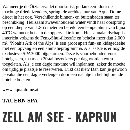
Wanneer je de Ötztalervallei doorkruist, geflankeerd door de
machtige drieduizenders, springt de architectuur van Aqua Dome
direct in het oog. Verschillende binnen- en buitenbaden staan ter
beschikking. Heilzaam zwavelhoudend water vindt haar oorsprong
op een diepte van 1.865 meter en bereikt een temperatuur van bijna
40°C wanneer het aan de oppervlakte komt. Het saunalandschap is
ingericht volgens de Feng-Shui-filosofie en behelst meer dan 2.000
m². ‘Noah’s Ark of the Alps’ is een groot apart fun- en kidsgedeelte
met een opvang en een animatieprogramma. Als laatste is er nog de
exclusieve SPA3000 bijgekomen. Deze is voorbehouden voor
hotelgasten, maar een 20-tal bezoekers per dag worden extra
toegelaten. Als je een dagje me-time wil inplannen, zeker de moeite
om tijdig je plaatsje te reserveren. Lukt dat niet? Dan kan je gewoon
je vakantie een dagje verlengen door een nachtje in het bijhorende
hotel te boeken!
www.aqua-dome.at
TAUERN SPA
ZELL AM SEE - KAPRUN