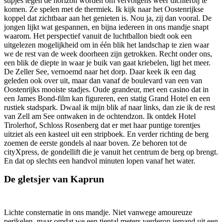
stipjes tegen de horizon worden om vervolgens weer dichterbij te
komen. Ze spelen met de thermiek. Ik kijk naar het Oostenrijkse
koppel dat zichtbaar aan het genieten is. Nou ja, zij dan vooral. De
jongen lijkt wat gespannen, en bijna iedereen in ons mandje snapt
waarom. Het perspectief vanuit de luchtballon biedt ook een
uitgelezen mogelijkheid om in één blik het landschap te zien waar
we de rest van de week doorheen zijn getrokken. Recht onder ons,
een blik de diepte in waar je buik van gaat kriebelen, ligt het meer.
De Zeller See, vernoemd naar het dorp. Daar keek ik een dag
geleden ook over uit, maar dan vanaf de boulevard van een van
Oostenrijks mooiste stadjes. Oude grandeur, met een casino dat in
een James Bond-film kan figureren, een statig Grand Hotel en een
rustiek stadspark. Dwaal ik mijn blik af naar links, dan zie ik de rest
van Zell am See ontwaken in de ochtendzon. Ik ontdek Hotel
Tirolerhof, Schloss Rosenberg dat er met haar puntige torentjes
uitziet als een kasteel uit een stripboek. En verder richting de berg
zoemen de eerste gondels al naar boven. Ze behoren tot de
cityXpress, de gondellift die je vanuit het centrum de berg op brengt.
En dat op slechts een handvol minuten lopen vanaf het water.
De gletsjer van Kaprun
Lichte consternatie in ons mandje. Niet vanwege amoureuze
perikelen, maar omdat we een tiental meters verderop iemand uit een