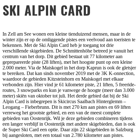
SKI ALPIN CARD
In Zell am See wonen een kleine tienduizend mensen, maar in de
winter zijn er op de omliggende pistes een veelvoud aan toeristen te
bekennen. Met de Ski Alpin Card heb je toegang tot drie
verschillende skigebieden. De Schmittenhöhe betreed je vanuit het
centrum van het dorp. Dit gebied bestaat uit 77 kilometer aan
geprepareerde piste (28 liften), met het hoogste punt op een kleine
2.000 meter. Via de Maiskogel in het dorp Kaprun is ook de gletsjer
te bereiken. Dat kan sinds november 2019 met de 3K K-onnection,
waardoor de gebieden Kitzsteinhorn en Maiskogel met elkaar
verbonden zijn. Hier vind je 61 kilometer piste, 21 liften, 5 freeride-
routes, 3 snowparks en kun je vanwege de hoogte (meer dan 3.000
meter) skiën van oktober tot juli. Het derde gebied dat bij de Ski
Alpin Card is inbegrepen is Skicircus Saalbach Hinterglemm –
Leogang – Fieberbrunn. Dit is met 270 km aan pistes en 69 liften
verreweg het grootste gebied, en een van de meest complete
gebieden van Oostenrijk. Wil je deze gebieden combineren tijdens
een langer verblijf in Oostenrijk met andere skigebieden, dan is ook
de Super Ski Card een optie. Daar zijn 22 skigebieden in Salzburg
bij aangesloten, met een totaal van 2.780 kilometer aan pistes.