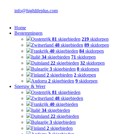
info@highlifeplus.com
Home
Bestemmingen
Oostenrijk
81
skigebieden
219
skidorpen
Zwitserland
48
skigebieden
89
skidorpen
Frankrijk
40
skigebieden
84
skidorpen
Italië
34
skigebieden
71
skidorpen
Duitsland
22
skigebieden
32
skidorpen
Bulgarije
3
skigebieden
0
skidorpen
Finland
2
skigebieden
2
skidorpen
Andorra
2
skigebieden
9
skidorpen
Sneeuw & Weer
Oostenrijk
81
skigebieden
Zwitserland
48
skigebieden
Frankrijk
40
skigebieden
Italië
34
skigebieden
Duitsland
22
skigebieden
Bulgarije
3
skigebieden
Finland
2
skigebieden