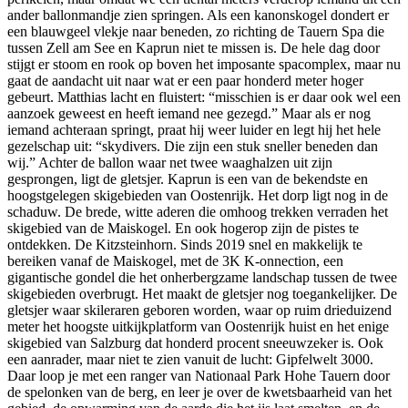
ander ballonmandje zien springen. Als een kanonskogel dondert er
een blauwgeel vlekje naar beneden, zo richting de Tauern Spa die
tussen Zell am See en Kaprun niet te missen is. De hele dag door
stijgt er stoom en rook op boven het imposante spacomplex, maar nu
gaat de aandacht uit naar wat er een paar honderd meter hoger
gebeurt. Matthias lacht en fluistert: “misschien is er daar ook wel een
aanzoek geweest en heeft iemand nee gezegd.” Maar als er nog
iemand achteraan springt, praat hij weer luider en legt hij het hele
gezelschap uit: “skydivers. Die zijn een stuk sneller beneden dan
wij.” Achter de ballon waar net twee waaghalzen uit zijn
gesprongen, ligt de gletsjer. Kaprun is een van de bekendste en
hoogstgelegen skigebieden van Oostenrijk. Het dorp ligt nog in de
schaduw. De brede, witte aderen die omhoog trekken verraden het
skigebied van de Maiskogel. En ook hogerop zijn de pistes te
ontdekken. De Kitzsteinhorn. Sinds 2019 snel en makkelijk te
bereiken vanaf de Maiskogel, met de 3K K-onnection, een
gigantische gondel die het onherbergzame landschap tussen de twee
skigebieden overbrugt. Het maakt de gletsjer nog toegankelijker. De
gletsjer waar skileraren geboren worden, waar op ruim drieduizend
meter het hoogste uitkijkplatform van Oostenrijk huist en het enige
skigebied van Salzburg dat honderd procent sneeuwzeker is. Ook
een aanrader, maar niet te zien vanuit de lucht: Gipfelwelt 3000.
Daar loop je met een ranger van Nationaal Park Hohe Tauern door
de spelonken van de berg, en leer je over de kwetsbaarheid van het