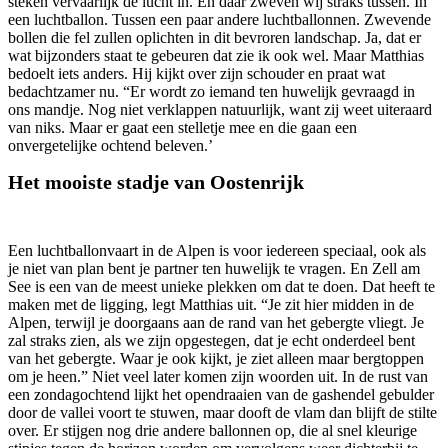
steken vervaarlijk de lucht in. En daar zweven wij straks tussen. In
een luchtballon. Tussen een paar andere luchtballonnen. Zwevende
bollen die fel zullen oplichten in dit bevroren landschap. Ja, dat er
wat bijzonders staat te gebeuren dat zie ik ook wel. Maar Matthias
bedoelt iets anders. Hij kijkt over zijn schouder en praat wat
bedachtzamer nu. “Er wordt zo iemand ten huwelijk gevraagd in
ons mandje. Nog niet verklappen natuurlijk, want zij weet uiteraard
van niks. Maar er gaat een stelletje mee en die gaan een
onvergetelijke ochtend beleven.’
Het mooiste stadje van Oostenrijk
Een luchtballonvaart in de Alpen is voor iedereen speciaal, ook als
je niet van plan bent je partner ten huwelijk te vragen. En Zell am
See is een van de meest unieke plekken om dat te doen. Dat heeft te
maken met de ligging, legt Matthias uit. “Je zit hier midden in de
Alpen, terwijl je doorgaans aan de rand van het gebergte vliegt. Je
zal straks zien, als we zijn opgestegen, dat je echt onderdeel bent
van het gebergte. Waar je ook kijkt, je ziet alleen maar bergtoppen
om je heen.” Niet veel later komen zijn woorden uit. In de rust van
een zondagochtend lijkt het opendraaien van de gashendel gebulder
door de vallei voort te stuwen, maar dooft de vlam dan blijft de stilte
over. Er stijgen nog drie andere ballonnen op, die al snel kleurige