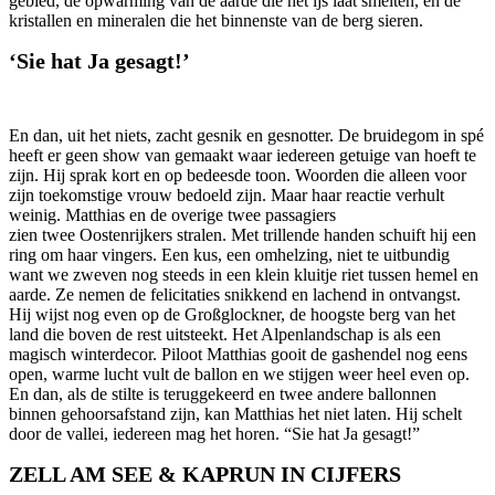
gebied, de opwarming van de aarde die het ijs laat smelten, en de
kristallen en mineralen die het binnenste van de berg sieren.
‘Sie hat Ja gesagt!’
En dan, uit het niets, zacht gesnik en gesnotter. De bruidegom in spé
heeft er geen show van gemaakt waar iedereen getuige van hoeft te
zijn. Hij sprak kort en op bedeesde toon. Woorden die alleen voor
zijn toekomstige vrouw bedoeld zijn. Maar haar reactie verhult
weinig. Matthias en de overige twee passagiers
zien twee Oostenrijkers stralen. Met trillende handen schuift hij een
ring om haar vingers. Een kus, een omhelzing, niet te uitbundig
want we zweven nog steeds in een klein kluitje riet tussen hemel en
aarde. Ze nemen de felicitaties snikkend en lachend in ontvangst.
Hij wijst nog even op de Großglockner, de hoogste berg van het
land die boven de rest uitsteekt. Het Alpenlandschap is als een
magisch winterdecor. Piloot Matthias gooit de gashendel nog eens
open, warme lucht vult de ballon en we stijgen weer heel even op.
En dan, als de stilte is teruggekeerd en twee andere ballonnen
binnen gehoorsafstand zijn, kan Matthias het niet laten. Hij schelt
door de vallei, iedereen mag het horen. “Sie hat Ja gesagt!”
ZELL AM SEE & KAPRUN IN CIJFERS