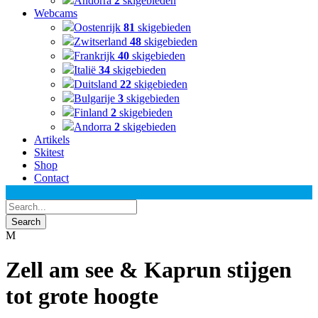
Andorra
2
skigebieden
Webcams
Oostenrijk
81
skigebieden
Zwitserland
48
skigebieden
Frankrijk
40
skigebieden
Italië
34
skigebieden
Duitsland
22
skigebieden
Bulgarije
3
skigebieden
Finland
2
skigebieden
Andorra
2
skigebieden
Artikels
Skitest
Shop
Contact
Zell am see & Kaprun stijgen
tot grote hoogte