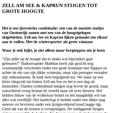
ZELL AM SEE & KAPRUN STIJGEN TOT
GROTE HOOGTE
Het is een ijzersterke combinatie: een van de mooiste stadjes
van Oostenrijk samen met een van de hoogstgelegen
skigebieden. Zell am See en Kaprun lijken gemaakt om elkaar
aan te vullen. Met de wintersporter als grote winnaar.
Waar je ook kijkt, je ziet alleen maar bergtoppen om je heen
“Zijn jullie op de hoogte dat er straks wat bijzonders gaat
gebeuren?” Ballonvaarder Matthias heeft zijn gezicht nog
voornamelijk verscholen onder een grote bontmuts met flappen en
achter de rits van zijn dikke winterjas, maar zijn pretogen verraden
zijn enthousiasme. Ik knik hem begrijpend toe. We staan op een
klein vliegveld net buiten Zell am See en het is een dag uit
duizenden. Flarden ochtendmist hangen nog boven de grond, maar
vanochtend vroeg bestaat de wereld maar uit twee kleuren. Het
heldere blauw van de wolkeloze hemel en het maagdelijk wit van
alles wat overblijft. Het landschap is bedekt onder een dikke laag
sneeuw en bevroren onder een ijzingwekkend koud laagje rijp.
Geen tak van de bomen is overgeslagen. De omliggende bergen